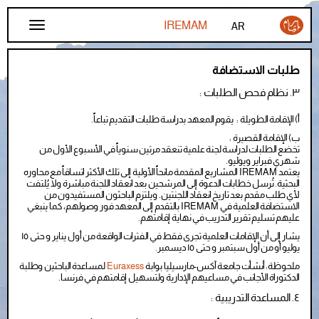
تجاوز إلى المحتوى الرئيسي
AR
FR
طلبات الاستضافة
EN
٣. نظام فحص الطلبات :
أ) الإقامة الطويلة : يقوم المعهد بدراسة طلبات التقديم تباعاً.
ب) الإقامة القصيرة :
تخضع الطلبات لدراسة لجنة علمية تنعقد مرتين سنوياً في الأسبوع الأول من
شهري فبراير ويوليو.
يعتمد IREMAM المشاريع المقدمة مانحاً الأولية إلى تلك الأكثر اتساقاً مع محاوره
البحثية. تُرسل خطابات الدعوة إلى المرشحين بعد انعقاد اللجنة مباشرة ولا يُلتفت
لأي طلب مقدم بعد تاريخ انعقاد اللجنتين. ويلتزم الباحثون المستفيدون من
الاستضافة العلمية في IREMAM بالتقدم إلى المعهد فور وصولهم، كما ينبغي
عليهم تسليم تقرير التدريب في نهاية إقامتهم.
يشار إلى أن الإقامات العلمية تجرى فقط في الفترات الواقعة من أول يناير و حتى ١٥
يوليو أو من أول سبتمبر و حتى ١٥ ديسمبر.
ملحوظة: أنشأت جامعة آكس-مارسيليا بوابة
Euraxess
لمساعدة الباحثين وطلبة
الدكتوراة الأجانب في مساعيهم الإدارية ولتسهيل إقامتهم في فرنسا.
٤. المساعدة التدريبية :