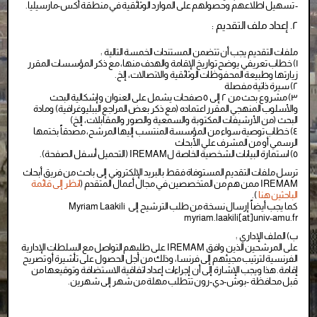
- تسهيل اطلاعهم وحصولهم على الموارد الوثائقية في منطقة أكس-مارسيليا.
٢. إعداد ملف التقديم :
ملفات التقديم يجب أن تتضمن المستندات الخمسة التالية :
١) خطاب تعريفي يوضح تواريخ الإقامة والهدف منها، مع ذكر المؤسسات المقرر
زيارتها وطبيعة المحفوظات الوثائقية والاتصالات، إلخ.
٢) سيرة ذاتية مفصلة
٣) مشروع بحث من ٢ إلى ٥ صفحات يشمل على العنوان وإشكالية البحث
والأسلوب المنهجي المقرر اعتماده (مع ذكر بعض المراجع الببليوغرافية) ومادة
البحث (من الأرشيفات المكتوبة والسمعية والصور والمقابلات، إلخ)
٤) خطاب توصية سواء من المؤسسة المنتسب إليها المرشح، مصدقاً بختمها
الرسمي أو من المشرف علي الأبحاث
٥) استمارة البيانات الشخصية الخاصة لIREMAM (التحميل أسفل الصفحة).
ترسل ملفات التقديم المستوفاة فقط بالبريد الإلكتروني إلى باحث من فريق أبحاث
IREMAM ممن هم من المتخصصين في مجال أعمال المتقدم (
انظر إلى قائمة
الباحثين هنا
).
كما يجب أيضاً إرسال نسخة من طلب الترشيح إلى Myriam Laakili
myriam.laakili[at]univ-amu.fr
ب) الملف الإداري :
على المرشحين الذين وافق IREMAM على طلبهم التواصل مع السلطات الإدارية
الفرنسية لترتيب مجيئهم إلى فرنسا، وذلك من أجل الحصول على تأشيرة أو تصريح
إقامة. هذا ويجب الإشارة إلى أن إجراءات إعداد اتفاقية الاستضافة وتوقيعها من
قبل محافظة -بوش-دي-رون تتطلب مهلة من شهر إلى شهرين.