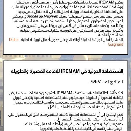
ينظم IREMAM سنوياً، وبالشراكة مع معامل أخرى بجامعة أكس-مارسيليا،
ورشة كتابة مخصصة لطلبة درجة الدكتوراه وباحثي ما بعد الدكتوراه من العاملين
على المنطقة المغاربية. تهدف ورشة العمل تلك إلى إنتاج مقال علمي جديد
ومتميز بغية نشره في قسم "متنوعات" لمجلة
L’Année du Maghreb
. ويحظى
المرشحون المقبولون بالدعم على مدار السنة مما يفرض عليهم التزاماً مستمراً
وثابتاً. هذا وتعقد جلستان عامتان في أكس-إن-بروفانس في شهري مارس
وأكتوبر، حيث يعرض المشاركون في الورشة خطوات تقدمهم في صياغة
مقالاتهم العلمية.
للمشاركة في الورشة المقبلة أو الاطلاع على جدول أعمال الورشة الحالية :
Didier
Guignard
الاستضافة الدولية في IREMAM للإقامة القصيرة والطويلة
PROCÉDURES
١. مبادئ الاستضافة :
امتداداً لنشاطاته العلمية، يستضيف IREMAM باحثين من كافة الجنسيات بغرض
الإقامة القصيرة أو الطويلة، حيث يقوم بمنح الاستضافة العلمية بناءًٍ على قبول
ملف التقديم، وذلك بعد تقييم المعهد لمدى تميز وأهمية الطلب. ويلزم حصول
المترشح على درجة الماجستير أو ما يعادلها على الأقل.
تجدر الإشارة إلى أن الاستضافة العلمية لا تمنح المنتفع منها الحق في الحصول على
أجر أو دعم مادي، فهي تهدف بشكل أساسي إلى:
- دمج من تم قبولهم من المرشحين في فرق أبحاث المعمل وأنشطته
- توفير مشاركتهم في الاجتماعات واللقاءات العلمية الدورية