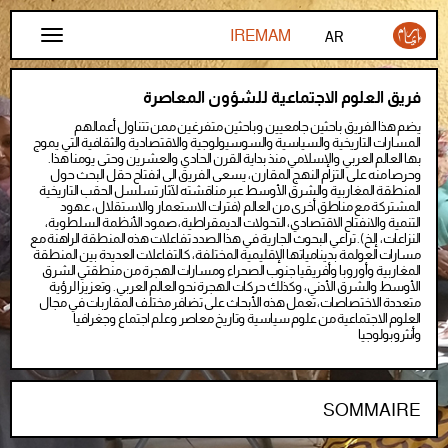
تجاوز إلى المحتوى الرئيسي
AR
FR
فريق العلوم الاجتماعية للشؤون المعاصرة
EN
يضم هذا الفريق باحثين جامعيين وباحثين متفرغين ممن تتناول أعمالهم
المسارات التاريخية والسياسية والسوسيولوجية والاقتصادية والثقافية التي يموج
بها العالم العربي والإسلامي منذ بداية القرن الحادي والعشرين وحتى يومنا هذا.
وحرصا منه على التزام النهج المقارن، يسعى الفريق الى انفتاح حقل البحث حول
المنطقة المغاربية والشرق الأوسط عبر مناقشته لآثار تسلسل الحقب التاريخية
المشتركة مع مناطق أخرى من العالم (فترات الاستعمار والاستقلال، عهود
التنمية والانفتاح الاقتصادي، التحولات الديمقراطية، صمود الأنظمة السلطوية،
النزاعات، إلخ). تراعي البحوث الجارية في هذا الصدد تفاعلات هذه المنطقة الراهنة مع
مسارات العولمة بدينامياتها الإقليمية المختلفة، كالتفاعلات العديدة بين المنطقة
المغاربية وأوروبا وأفريقيا جنوب الصحراء ومسارات الهجرة من منطقتي الشرق
الأوسط والشرق الأدني، وكذلك حركات الهجرة نحو العالم العربي. وتعزيزا لرؤية
متعددة الاختصاصات، تعمل هذه الأبحاث على تضافر مختلف المقاربات في مجال
العلوم الاجتماعية من علوم سياسية وتاريخ معاصر وعلم اجتماع وجغرافيا
وأنثروبولوجيا
SOMMAIRE