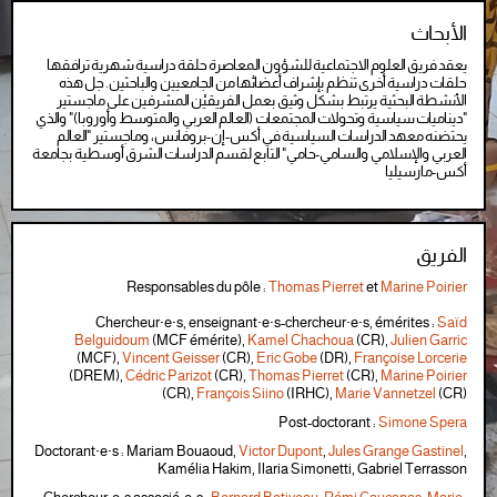
الأبحاث
يعقد فريق العلوم الاجتماعية للشؤون المعاصرة حلقة دراسية شهرية ترافقها
الأبحاث
حلقات دراسية أخرى تنظم بإشراف أعضائها من الجامعيين والباحثين. جل هذه
الأنشطة البحثية يرتبط بشكل وثيق بعمل الفريقيْن المشرفين على ماجستير
"ديناميات سياسية وتحولات المجتمعات (العالم العربي والمتوسط وأوروبا)" والذي
يحتضنه معهد الدراسات السياسية في أكس-إن-بروفانس، وماجستير "العالم
العربي والإسلامي والسامي-حامي" التابع لقسم الدراسات الشرق أوسطية بجامعة
أكس-مارسيليا
الفريق
Responsables du pôle :
Thomas Pierret
et
Marine Poirier
الفريق
Chercheur·e·s, enseignant·e·s-chercheur·e·s, émérites :
Saïd
Belguidoum
(MCF émérite),
Kamel Chachoua
(CR),
Julien Garric
(MCF),
Vincent Geisser
(CR),
Eric Gobe
(DR),
Françoise Lorcerie
(DREM),
Cédric Parizot
(CR),
Thomas Pierret
(CR),
Marine Poirier
(CR),
François Siino
(IRHC),
Marie Vannetzel
(CR)
Post-doctorant :
Simone Spera
Doctorant·e·s : Mariam Bouaoud,
Victor Dupont
,
Jules Grange Gastinel
,
Kamélia Hakim, Ilaria Simonetti,
Gabriel Terrasson