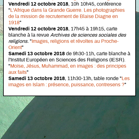
Vendredi 12 octobre 2018
, 10h 10h45, conférence
"
L'Afrique dans la Grande Guerre. Les photographies
de la mission de recrutement de Blaise Diagne en
1918
"
Vendredi 12 octobre 2018
, 17h45 à 19h15, carte
blanche à la revue
Archives de sciences sociales des
religions.
"
Images, religions et révoltes au Proche-
Orient
"
Samedi 13 octobre 2018
de 9h30-11h, carte blanche à
l'Institut Européen en Sciences des Religions (IESR).
"
Moïse, Jésus, Muhammad, en images : des principes
aux faits
"
Samedi 13 octobre 2018
, 11h30-13h, table ronde "
Les
images en Islam : présence, puissance, contresens ?
"