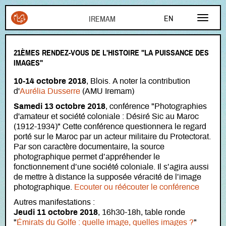
Aller au contenu principal
EN
FR
21ÈMES RENDEZ-VOUS DE L'HISTOIRE "LA PUISSANCE DES
AR
IMAGES"
10-14 octobre 2018
, Blois. A noter la contribution
d'
Aurélia Dusserre
(AMU Iremam)
Samedi 13 octobre 2018
, conférence "Photographies
d'amateur et société coloniale : Désiré Sic au Maroc
(1912-1934)"
Cette conférence questionnera le regard
porté sur le Maroc par un acteur militaire du Protectorat.
Par son caractère documentaire, la source
photographique permet d’appréhender le
fonctionnement d’une société coloniale. Il s’agira aussi
de mettre à distance la supposée véracité de l’image
photographique.
Ecouter ou réécouter le conférence
Autres manifestations :
Jeudi 11 octobre 2018
, 16h30-18h, table ronde
"
Émirats du Golfe : quelle image, quelles images ?
"