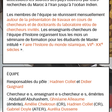
recherches du Maroc à l’Iran jusqu’à l’océan Indien.
Les membres de l’équipe se réunissent mensuellement
autour de la présentation de travaux en cours de
chercheurs et de doctorants du laboratoire et/ou de
chercheurs invités
. Les enseignants-chercheurs de
l’équipe d’histoire organisent tous les mois un
séminaire de formation pour les étudiants de Master
e
e
intitulé «
Faire l’histoire du monde islamique, VII
- XX
siècles
».
ÉQUIPE
Responsables du pôle :
Hadrien Collet
et
Didier
Équipe
Guignard
Chercheur·e·s, enseignant·e·s-chercheur·e·s, émérites
: Abdallatif Abuhashem,
Ghislaine Alleaume
(émérite),
Amélie Chekroun
(CR),
Hadrien Collet
(CR),
Gabriel Doyle
(ATER),
Aurélia Dusserre