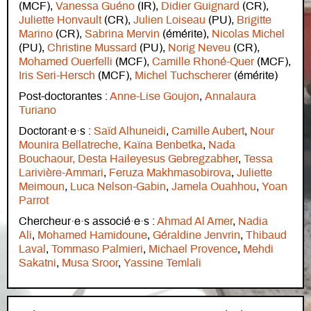
(MCF),
Vanessa Guéno
(IR),
Didier Guignard
(CR),
Juliette Honvault
(CR),
Julien Loiseau
(PU),
Brigitte
Marino
(CR),
Sabrina Mervin
(émérite),
Nicolas Michel
(PU),
Christine Mussard
(PU),
Norig Neveu
(CR),
Mohamed Ouerfelli
(MCF),
Camille Rhoné-Quer
(MCF),
Iris Seri-Hersch
(MCF),
Michel Tuchscherer
(émérite)
Post-doctorantes :
Anne-Lise Goujon
,
Annalaura
Turiano
Doctorant·e·s :
Saïd Alhuneidi
,
Camille Aubert
,
Nour
Mounira Bellatreche
,
Kaïna Benbetka
,
Nada
Bouchaour,
Desta Haileyesus Gebregzabher
,
Tessa
Larivière-Ammari
,
Feruza Makhmasobirova
,
Juliette
Meimoun
,
Luca Nelson-Gabin
,
Jamela Ouahhou
,
Yoan
Parrot
Chercheur·e·s associé·e·s :
Ahmad Al Amer
,
Nadia
Ali
,
Mohamed Hamidoune
,
Géraldine Jenvrin
,
Thibaud
Laval
,
Tommaso Palmieri
,
Michael Provence
,
Mehdi
Sakatni
,
Musa Sroor
,
Yassine Temlali