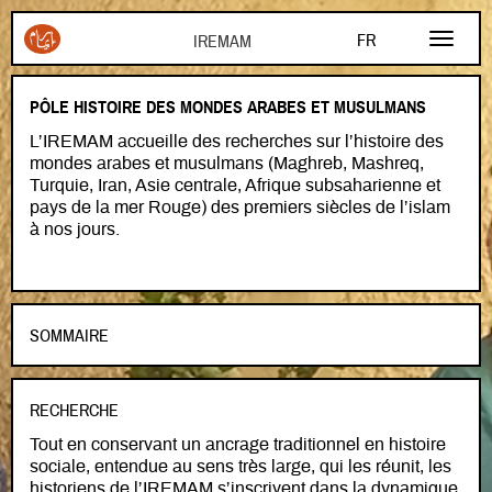
Aller au contenu principal
FR
EN
PÔLE HISTOIRE DES MONDES ARABES ET MUSULMANS
AR
L’IREMAM accueille des recherches sur l’histoire des
mondes arabes et musulmans (Maghreb, Mashreq,
Turquie, Iran, Asie centrale, Afrique subsaharienne et
pays de la mer Rouge) des premiers siècles de l’islam
à nos jours.
SOMMAIRE
RECHERCHE
Tout en conservant un ancrage traditionnel en histoire
Recherche
sociale, entendue au sens très large, qui les réunit, les
historiens de l’IREMAM s’inscrivent dans la dynamique