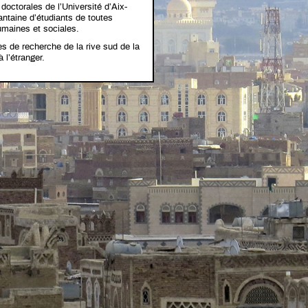
doctorales de l’Université d’Aix-
antaine d’étudiants de toutes
umaines et sociales.
es de recherche de la rive sud de la
 l’étranger.