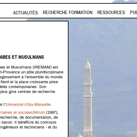
Aller au contenu principal
RECHERCHE FORMATION
RESSOURCES
PU
ACTUALITÉS
ARABES ET MUSULMANS
rabes et Musulmans (IREMAM) est
n-Provence un pôle pluridisciplinaire
élargissement à l’ensemble du monde
Nord et la place croissante prise
ciétés contemporaines. Son
 plus gros centres de recherche
t l’
Université d’Aix-Marseille
.
maines et sociales/Mmsh
(1997),
 recherche, de documentation, de
 savoir. Il bénéficie du concours
ngénieurs et techniciens - et du