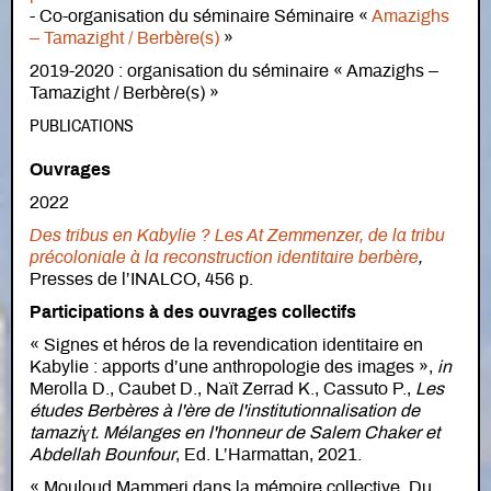
- Co-organisation du séminaire Séminaire «
Amazighs
– Tamazight / Berbère(s)
»
2019-2020 : organisation du séminaire « Amazighs –
Tamazight / Berbère(s) »
PUBLICATIONS
Ouvrages
2022
Des tribus en Kabylie ? Les At Zemmenzer, de la tribu
précoloniale à la reconstruction identitaire berbère
,
Presses de l’INALCO, 456 p.
Participations à des ouvrages collectifs
« Signes et héros de la revendication identitaire en
Kabylie : apports d’une anthropologie des images »,
in
Merolla D., Caubet D., Naït Zerrad K., Cassuto P.,
Les
études Berbères à l'ère de l'institutionnalisation de
tamaziɣt. Mélanges en l'honneur de Salem Chaker et
Abdellah Bounfour
, Ed. L’Harmattan, 2021.
« Mouloud Mammeri dans la mémoire collective. Du