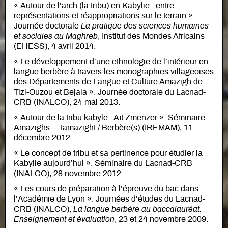
« Autour de l’arch (la tribu) en Kabylie : entre
représentations et réappropriations sur le terrain ».
Journée doctorale
La pratique des sciences humaines
et sociales au Maghreb
, Institut des Mondes Africains
(EHESS), 4 avril 2014.
« Le développement d’une ethnologie de l’intérieur en
langue berbère à travers les monographies villageoises
des Départements de Langue et Culture Amazigh de
Tizi-Ouzou et Bejaia ». Journée doctorale du Lacnad-
CRB (INALCO), 24 mai 2013.
« Autour de la tribu kabyle : Aït Zmenzer ». Séminaire
Amazighs – Tamazight / Berbère(s) (IREMAM), 11
décembre 2012.
« Le concept de tribu et sa pertinence pour étudier la
Kabylie aujourd’hui ». Séminaire du Lacnad-CRB
(INALCO), 28 novembre 2012.
« Les cours de préparation à l’épreuve du bac dans
l’Académie de Lyon ». Journées d’études du Lacnad-
CRB (INALCO),
La langue berbère au baccalauréat.
Enseignement et évaluation
, 23 et 24 novembre 2009.