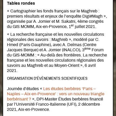
Tables rondes
« Cartographier les fonds français sur le Maghreb :
premiers résultats et enjeux de l’enquête Digi#Magh »,
organisée par A. Jomier et M. Sakatni, 4ème congrès
er
du GIS MOMM, Aix-en-Provence, 1
juillet 2021.
« La recherche française et les nouvelles circulations
régionales des savoirs : Maghreb », modéré par C.
Hmed (Paris-Dauphine), avec A. Delmas (Centre
ème
Jacques Berque) et A. Jomier (INALCO), 3
Forum
du GIS-MOMM : « Au-delà des frontières. La recherche
française et les nouvelles circulations régionales des
savoirs au Maghreb et au Moyen-Orient », 6 avril
2021.
ORGANISATION D’ÉVÈNEMENTS SCIENTIFIQUES
Journée d’études «
Les études berbères ‘Paris –
Naples – Aix-en-Provence’ : vers un nouveau triangle
berbérisant ?
», DPI-Master Études berbères financé
par l’Université Franco-Italienne (UFI), 2 décembre
2021, Aix-en-Provence.