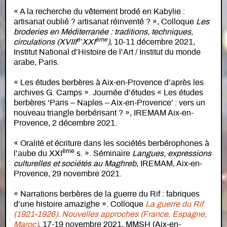
« A la recherche du vêtement brodé en Kabylie :
artisanat oublié ? artisanat réinventé ? », Colloque
Les
broderies en Méditerranée : traditions, techniques,
e-
ème
circulations (XVIII
XXI
)
, 10-11 décembre 2021,
Institut National d’Histoire de l’Art / Institut du monde
arabe, Paris.
« Les études berbères à Aix-en-Provence d’après les
archives G. Camps ». Journée d’études « Les études
berbères ‘Paris – Naples – Aix-en-Provence’ : vers un
nouveau triangle berbérisant ? », IREMAM Aix-en-
Provence, 2 décembre 2021.
« Oralité et écriture dans les sociétés berbérophones à
ème
l’aube du XXI
s. ». Séminaire
Langues, expressions
culturelles et sociétés au Maghreb
, IREMAM, Aix-en-
Provence, 29 novembre 2021.
« Narrations berbères de la guerre du Rif : fabriques
d’une histoire amazighe ». Colloque
La guerre du Rif
(1921-1926). Nouvelles approches (France, Espagne,
Maroc)
, 17-19 novembre 2021, MMSH (Aix-en-