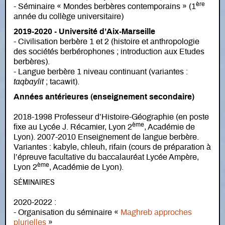
ère
- Séminaire « Mondes berbères contemporains » (1
année du collège universitaire)
2019-2020 - Université d’Aix-Marseille
- Civilisation berbère 1 et 2 (histoire et anthropologie
des sociétés berbérophones ; introduction aux Etudes
berbères).
- Langue berbère 1 niveau continuant (variantes :
taqbaylit
; tacawit).
Années antérieures (enseignement secondaire)
2018-1998 Professeur d’Histoire-Géographie (en poste
ème
fixe au Lycée J. Récamier, Lyon 2
, Académie de
Lyon). 2007-2010 Enseignement de langue berbère.
Variantes : kabyle, chleuh, rifain (cours de préparation à
l’épreuve facultative du baccalauréat Lycée Ampère,
ème
Lyon 2
, Académie de Lyon).
SÉMINAIRES
2020-2022 :
- Organisation du séminaire «
Maghreb approches
plurielles
»