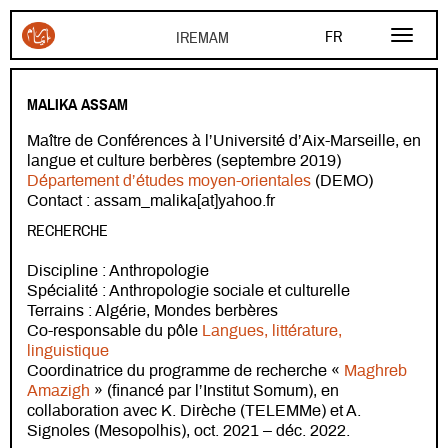
Aller au contenu principal
FR
EN
MALIKA ASSAM
AR
Maître de Conférences à l’Université d’Aix-Marseille, en
langue et culture berbères (septembre 2019)
Département d’études moyen-orientales
(DEMO)
Contact : assam_malika[at]yahoo.fr
RECHERCHE
Discipline : Anthropologie
Spécialité : Anthropologie sociale et culturelle
Terrains : Algérie, Mondes berbères
Co-responsable du pôle
Langues, littérature,
linguistique
Coordinatrice du programme de recherche «
Maghreb
Amazigh
» (financé par l’Institut Somum), en
collaboration avec K. Dirèche (TELEMMe) et A.
Signoles (Mesopolhis), oct. 2021 – déc. 2022.