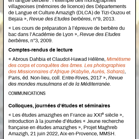
en langue berbère : l’exemple des monographies
villageoises (mémoires de licence) des Départements
de Langue et Culture Amazigh (DLCA) de Tizi-Ouzou et
Bejaia »,
Revue des Etudes berbères
, n°9, 2013.
« Les cours de préparation à l’épreuve de berbère du
bac dans l’Académie de Lyon »,
Revue des Etudes
berbères
, n°3, 2009.
Comptes-rendus de lecture
« Abrous Dahbia et Claudot-Hawad Hélène,
Mimétisme
des corps et conquêtes des âmes. Les photographies
des Missionnaires d’Afrique (Kabylie, Aurès, Sahara)
,
Paris, éd. Non-lieu, coll. Entre-Rives, 2017 »,
Revue
des mondes musulmans et de la Méditerranée.
COMMUNICATIONS
Colloques, journées d’études et séminaires
e
« Les études amazighes en France au XXI
siècle »,
introduction à la journée d’études « Jeune recherche
française en études amazighes », Projet Maghreb
Amazigh, 21 juin 2022, Aix-en-Provence, MMSH.