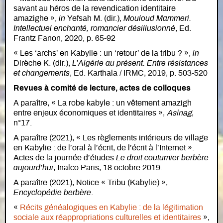
savant au héros de la revendication identitaire
amazighe »,
in
Yefsah M. (dir.),
Mouloud Mammeri.
Intellectuel enchanté, romancier désillusionné
, Ed.
Frantz Fanon, 2020, p. 65-92
« Les ‘archs’ en Kabylie : un ‘retour’ de la tribu ? »,
in
Dirèche K. (dir.),
L’Algérie au présent. Entre résistances
et changements
, Ed. Karthala / IRMC, 2019, p. 503-520
Revues à comité de lecture, actes de colloques
A paraître, « La robe kabyle : un vêtement amazigh
entre enjeux économiques et identitaires »,
Asinag
,
n°17.
A paraître (2021), « Les règlements intérieurs de village
en Kabylie : de l’oral à l’écrit, de l’écrit à l’Internet ».
Actes de la journée d’études
Le droit coutumier berbère
aujourd’hui
, Inalco Paris, 18 octobre 2019.
A paraître (2021), Notice « Tribu (Kabylie) »,
Encyclopédie berbère
.
«
Récits généalogiques en Kabylie : de la légitimation
sociale aux réappropriations culturelles et identitaires
»,