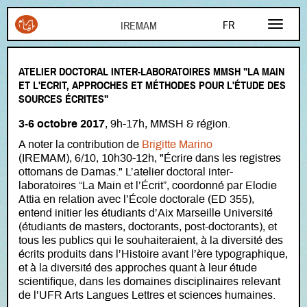
Aller au contenu principal
FR
EN
ATELIER DOCTORAL INTER-LABORATOIRES MMSH "LA MAIN
AR
ET L'ECRIT, APPROCHES ET MÉTHODES POUR L'ÉTUDE DES
SOURCES ÉCRITES"
3-6 octobre 2017
, 9h-17h, MMSH & région.
A noter la contribution de
Brigitte Marino
(IREMAM), 6/10, 10h30-12h, "Écrire dans les registres
ottomans de Damas."
L’atelier doctoral inter-
laboratoires “La Main et l’Écrit”, coordonné par Elodie
Attia en relation avec l’École doctorale (ED 355),
entend initier les étudiants d’Aix Marseille Université
(étudiants de masters, doctorants, post-doctorants), et
tous les publics qui le souhaiteraient, à la diversité des
écrits produits dans l’Histoire avant l’ère typographique,
et à la diversité des approches quant à leur étude
scientifique, dans les domaines disciplinaires relevant
de l’UFR Arts Langues Lettres et sciences humaines.