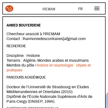
Aller au contenu principal
FR
EN
AHMED BOUYERDENE
AR
Chercheur associé à l'IREMAM
Contact : lharmoniedescontraires[at]gmail.com
RECHERCHE
Discipline : Histoire
Terrains : Algérie, Mondes arabes et musulmans
Membre du pôle
Histoire et islamologie : objets et
pratiques
PARCOURS ACADÉMIQUE
Docteur de l’Université de Strasbourg en Études
Méditerranéennes et Orientales (2010).
Diplômé de l'École Nationale Supérieure d'Arts de
Paris-Cergy (DNSEP, 1994).