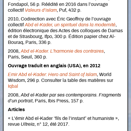
Fondapol, 56 p. Réédité en 2016 dans l’ouvrage
collectif
Valeurs d’islam
, Puf, 432 p.
2010, Codirection avec Éric Geoffroy de l’ouvrage
collectif
Abd el-Kader, un spirituel dans la modernité
,
édition électronique des Actes des colloques de Damas
et de Strasbourg, Ifpo, 300 p. Édition papier chez Al-
Bouraq, Paris, 336 p.
2008,
Abd el-Kader. L’harmonie des contraires
,
Paris, Seuil, 360 p.
Ouvrage traduit en anglais (USA), en 2012
Emir Abd el-Kader: Hero and Saint of Islam
, World
Wisdom, 296 p. Consulter la table des matières sur
Iqbal
2008,
Abd el-Kader par ses contemporains. Fragments
d’un portrait
, Paris, Ibis Press, 157 p.
Articles
« L’émir Abd el-Kader “fils de l’instant” et humaniste »,
revue
Ultreïa
, n° 12, été 2017.