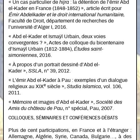
« Un cas particulier de
hijra
: la détention de l’émir Abd
el-Kader en France (1848-1852) », article écrit pour
Émir Abdelkader et le droit international humanitaire
,
Faculté de Droit, département de recherches de
l’université d’Alger I, 2016.
« Abd el-Kader et Ismaÿl Urbain, deux voies
convergentes ? », Actes de colloque du bicentenaire
d’Ismaÿl Urbain (1812-1884),
Études saint-
simoniennes
, 2016.
« À propos d’un portrait dessiné d’Abd el-
Kader »,
SSLA
, n° 39, 2012.
« L’émir Abd el-Kader à Pau : exemples d’un dialogue
e
religieux au XIX
siècle »,
Studia Islamica
, vol. 106,
2011.
« Mémoire et images d’Abd el-Kader »,
Société des
Amis du château de Pau
, n° spécial, Pau, 2007.
COLLOQUES, SÉMINAIRES ET CONFÉRENCES-DÉBATS
Plus de cent participations, en France et à l’étranger :
Allemagne, Algérie, Syrie, Canada, Bulgarie…, à des