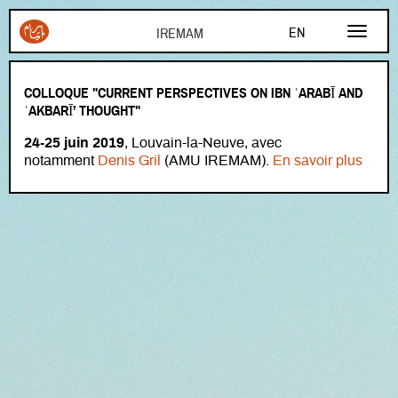
Aller au contenu principal
EN
FR
COLLOQUE "CURRENT PERSPECTIVES ON IBN ʿARABĪ AND
AR
ʿAKBARĪ’ THOUGHT"
24-25 juin 2019
, Louvain-la-Neuve, avec
notamment
Denis Gril
(AMU IREMAM).
En savoir plus