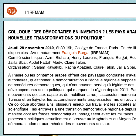
L'IREMAM
COLLOQUE "DES DÉMOCRATIES EN INVENTION ? LES PAYS AR
NOUVELLES TRANSFORMATIONS DU POLITIQUE"
Jeudi 28 novembre 2019
, 8h30-19h, Collège de France, Paris. Entrée li
disponibles. Avec notamment
François Burgat
(IREMAM).
Comité scientifique : Azmi Bishara, Henry Laurens, François Burgat, Ro
Jalila Sbaï, Abdel Fattah Mady, Claire Talon.
Organisation : Salam Kawakibi, Racha Abazied, Claire Talon, Jalila Sbaï
À l’heure où les printemps arabes offrent des paysages contrastés d’av
autoritaires, questionner la démocratisation à l’échelle régionale suppos
de procédures démocratiques, qui n’ont souvent servi qu’à légitimer des 
développements socio-politiques qui marquent la région depuis 2011. Par
mouvements sociaux capables de mobiliser la rue, l’accession momenta
Tunisie et en Égypte, les accomplissements progressistes mis en œuvre 
Ce colloque abordera ainsi plusieurs enjeux qui travaillent les sociétés 
scientifique : les entraves à une transition démocratique régionale depui
manière dont les forces démocratiques interagissent avec les militaires ;
processus politiques actuellement à l’œuvre au Maghreb et au Moyen-Ori
démocratisation et aux théories des mouvements sociaux...