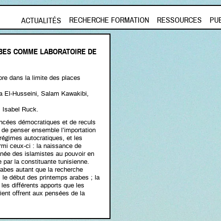
Aller au contenu principal
RECHERCHE FORMATION
RESSOURCES
PU
ACTUALITÉS
ABES COMME LABORATOIRE DE
bre dans la limite des places
la El-Husseini, Salam Kawakibi,
, Isabel Ruck.
ancées démocratiques et de reculs
e de penser ensemble l’importation
régimes autocratiques, et les
mi ceux-ci : la naissance de
née des islamistes au pouvoir en
par la constituante tunisienne.
arabes autant que la recherche
s le début des printemps arabes ; la
 les différents apports que les
ent offrent aux pensées de la