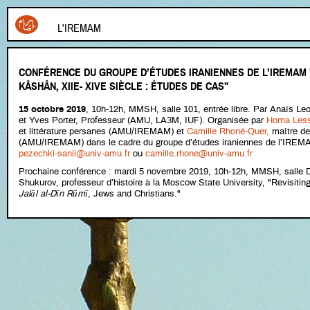
L'IREMAM
CONFÉRENCE DU GROUPE D’ÉTUDES IRANIENNES DE L’IREMAM
KÂSHÂN, XIIE- XIVE SIÈCLE : ÉTUDES DE CAS"
15 octobre 2019
, 10h-12h, MMSH, salle 101, entrée libre. Par Anaïs L
et Yves Porter, Professeur (AMU, LA3M, IUF). Organisée par
Homa Less
et littérature persanes (AMU/IREMAM) et
Camille Rhoné-Quer,
maître de
(AMU/IREMAM) dans le cadre du groupe d’études iraniennes de l’IREM
pezechki-sanii@univ-amu.fr
ou
camille.rhone@univ-amu.fr
Prochaine conférence : mardi 5 novembre 2019, 10h-12h, MMSH, salle Du
Shukurov, professeur d’histoire à la Moscow State University, "Revisitin
Jalāl al-Dīn Rūmī
, Jews and Christians."