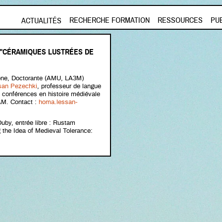
Aller au contenu principal
RECHERCHE FORMATION
RESSOURCES
PU
ACTUALITÉS
 "CÉRAMIQUES LUSTRÉES DE
eone, Doctorante (AMU, LA3M)
an Pezechki
, professeur de langue
 conférences en histoire médiévale
AM. Contact :
homa.lessan-
by, entrée libre : Rustam
g the Idea of Medieval Tolerance: