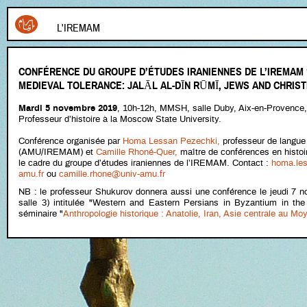
L'IREMAM
CONFÉRENCE DU GROUPE D’ÉTUDES IRANIENNES DE L’IREMAM “
MEDIEVAL TOLERANCE: JALĀL AL-DĪN RŪMĪ, JEWS AND CHRIST
Mardi 5 novembre 2019
, 10h-12h, MMSH, salle Duby, Aix-en-Provence,
Professeur d’histoire à la Moscow State University.
Conférence organisée par
Homa Lessan Pezechki,
professeur de langue 
(AMU/IREMAM) et
Camille Rhoné-Quer,
maître de conférences en hist
le cadre du groupe d’études iraniennes de l’IREMAM. Contact :
homa.les
amu.fr
ou
camille.rhone@univ-amu.fr
NB : le professeur Shukurov donnera aussi une conférence le jeudi 7
salle 3) intitulée "Western and Eastern Persians in Byzantium in the
séminaire "
Anthropologie historique : Anatolie, Iran, Asie centrale au M