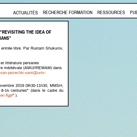
Aller au contenu principal
RECHERCHE FORMATION
RESSOURCES
PU
ACTUALITÉS
REVISITING THE IDEA OF
IANS”
 entrée libre. Par Rustam Shukurov,
et littérature persanes
oire médiévale (AMU/IREMAM) dans
san-pezechki-sanii@univ-
 novembre 2019 (9h30-11h30, MMSH,
 8-14 centuries" (dans le cadre du
oyen Âge
" ).