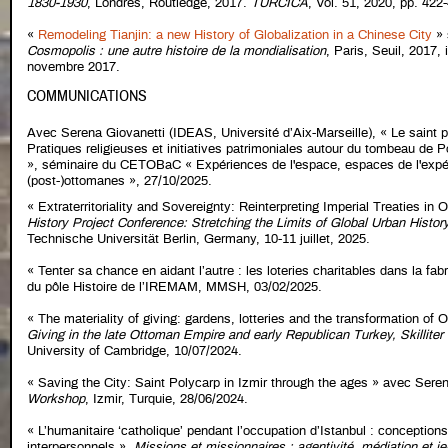
1830-1930
, Londres, Routledge, 2017.
TURCICA
, Vol. 51, 2020, pp. 422
«
Remodeling Tianjin: a new History of Globalization in a Chinese City
» 
Cosmopolis : une autre histoire de la mondialisation
, Paris, Seuil, 2017,
novembre 2017.
COMMUNICATIONS
Avec Serena Giovanetti (IDEAS, Université d’Aix-Marseille), « Le saint pa
Pratiques religieuses et initiatives patrimoniales autour du tombeau de 
», séminaire du CETOBaC « Expériences de l'espace, espaces de l'expé
(post-)ottomanes », 27/10/2025.
« Extraterritoriality and Sovereignty: Reinterpreting Imperial Treaties in
History Project Conference: Stretching the Limits of Global Urban Histor
Technische Universität Berlin, Germany, 10-11 juillet, 2025.
« Tenter sa chance en aidant l’autre : les loteries charitables dans la fab
du pôle Histoire de l’IREMAM, MMSH, 03/02/2025.
« The materiality of giving: gardens, lotteries and the transformation of
Giving in the late Ottoman Empire and early Republican Turkey, Skillite
University of Cambridge, 10/07/2024.
« Saving the City: Saint Polycarp in Izmir through the ages » avec Sere
Workshop
, Izmir, Turquie, 28/06/2024.
« L’humanitaire ‘catholique’ pendant l’occupation d’Istanbul : conception
interpersonnels »,
Missions et missionnaires : agentivité, médiation et j