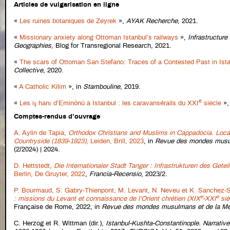
Articles de vulgarisation en ligne
«
Les ruines botaniques de Zeyrek
»,
AYAK Recherche
, 2021.
«
Missionary anxiety along Ottoman Istanbul’s railways
»,
Infrastructure
Geographies
, Blog for Transregional Research, 2021.
«
The scars of Ottoman San Stefano: Traces of a Contested Past in Ista
Collective
, 2020.
«
A Catholic Kilim
», in
Stambouline
, 2019.
e
«
Les iş hanı d’Eminönü à Istanbul : les caravansérails du XXI
siècle
»
Comptes-rendus d’ouvrage
A. Aylin de Tapia,
Orthodox Christians and Muslims in Cappadocia. Local
Countryside (1839-1923)
, Leiden, Brill, 2023
, in
Revue des mondes musul
(2/2024) | 2024.
D. Hettstedt,
Die Internationaler Stadt Tanger : Infrastrukturen des Gete
Berlin, De Gruyter, 2022
,
Francia-Recensio
, 2023/2.
P. Bourmaud, S. Gabry-Thienpont, M. Levant, N. Neveu et K. Sanchez-
e
e
: missions du Levant et connaissance de l’Orient chrétien (XIX
-XXI
siè
Française de Rome, 2022, in
Revue des mondes musulmans et de la Mé
C. Herzog et R. Wittman (dir.),
Istanbul-Kushta-Constantinople. Narratives