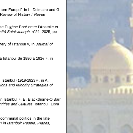
tern Europe”, in L. Delmaire and G.
Review of History /
Revue
ste Eugène Boré entre l’Anatolie et
rsité Saint-Joseph
, n°24, 2025, pp.
hery of Istanbul », in
Journal of
à Istanbul de 1886 à 1914 », in
d Istanbul (1919-1923)», in A.
ions and Minority Strategies of
 Istanbul », E. Blackthorne-O’Barr
tities and Cultures
, Istanbul, Libra
 communal politics in the late
m in Istanbul: People, Places,