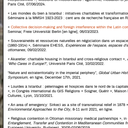
Paris Cité, 07/06/2024.
« Les mondes du bien à Istanbul : initiatives charitables et transformatio
Séminaire à la MMSH 1923-2023 : cent ans de recherche française en Ré
«
Collective decision-making and foreign interference within the Latin co
Seminar, Freie Universität Berlin [en ligne], 06/03/2023.
« Souverainetés et ressources naturelles en négociation dans un espace pe
(1860-1914) », Séminaire EHESS,
Expériences de l’espace, espaces d’ex
ottomanes
, 09/02/2022.
« Akaretler: charitable housing in Istanbul and cross-religious contact »,
A
‘Who Cares in Europe?’
, Université Paris Cité, 10/02/2022.
“Nature and extraterritoriality in the imperial periphery”,
Global Urban His
Symposium,
en ligne, December 17th, 2021.
« Lourdes à Istanbul : pèlerinages et hospices dans le nord de la capital
», in Congrès international du GIS Religions « Soigner, Guérir », Maiso
Cultures, Lyon, 15/10/2021.
« An area of emergency: Sirkeci as a site of transnational relief in 1878 
Environmental Approaches to the City
, 8-11 avril 2021, en ligne.
« Religious contention in Ottoman missionary medical partnerships », 
Entanglement, Transfer and Contention in Mediterranean Communities fro
European University, Budapest, 30/05-02/06/2019.