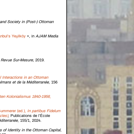
 and Society in (Post-) Ottoman
nbul’s Yeşilköy
», in
AJAM Media
,
Revue Sur-Mesure
, 2019.
 Interactions in an Ottoman
mans et de la Méditerranée
, 156
ilten Kolonialismus 1840-1956
,
Summerer (ed.),
In partibus Fidelum
cles)
, Publications de l’École
diterranée
, 155/1, 2024.
 of Identity in the Ottoman Capital,