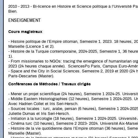
2010 - 2013 - Bi-licence en Histoire et Science politique à l’Université 
Bien.
ENSEIGNEMENT
Cours magistraux
- Histoire politique de l’Empire ottoman, Semestre 1. 2023. 18 heures, 2
Marseille (Licence 1 et 2).
- Histoire de la Turquie contemporaine, 2024-2025, Semestre 1, 36 heures
1).
- From missionaries to NGOs: tracing the emergence of humanitarian org
2023 (24 heures chaque année). SciencesPo Paris, Campus Euro-Améri
- Space and the City in Social Sciences. Semestre 2, 2019 et 2020 (24 
Paris-Descartes (Master).
Conférences de Méthodes / Travaux dirigés
- Mener un projet scientifique (24 heures), Semestre 1 2024-25. Universit
- Middle Eastern Historiographies (12 heures), Semestre 1 2024-2025. Uni
Avec Hadrien Collet et Iris Seri-Hersch.
- Sources locales : turc, arabe, persan (6 heures), Semestre 1 2024-2025
Juliette Dumas et Iris Seri-Hersch.
- Initiation à la turcologie (18 heures), Semestre 1 2024-2025. Université
- Cinéma turc (10 heures), Semestre 2 2023- 2024. Université Aix-Marseil
- Histoire de la vie quotidienne dans l’Empire ottoman (36 heures), Seme
Marseille (Master).