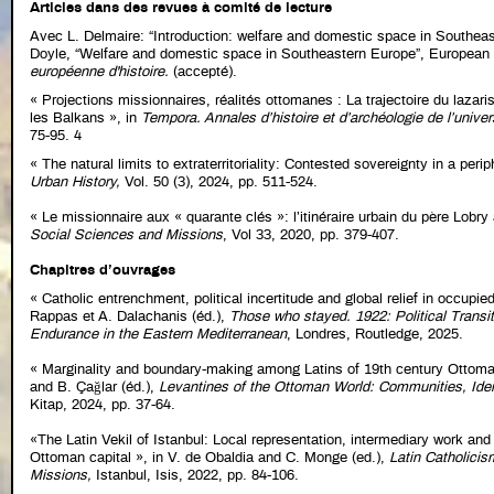
Articles dans des revues à comité de lecture
Avec L. Delmaire: “Introduction: welfare and domestic space in Southeas
Doyle, “Welfare and domestic space in Southeastern Europe”, European 
européenne d'histoire.
(accepté).
« Projections missionnaires, réalités ottomanes : La trajectoire du lazari
les Balkans », in
Tempora. Annales d’histoire et d’archéologie de l’unive
75-95. 4
« The natural limits to extraterritoriality: Contested sovereignty in a perip
Urban History,
Vol. 50 (3), 2024, pp. 511-524.
« Le missionnaire aux « quarante clés »: l’itinéraire urbain du père Lobry 
Social Sciences and Missions
, Vol 33, 2020, pp. 379-407.
Chapitres d’ouvrages
« Catholic entrenchment, political incertitude and global relief in occupie
Rappas et A. Dalachanis (éd.),
Those who stayed. 1922: Political Transit
Endurance in the Eastern Mediterranean
, Londres, Routledge, 2025.
« Marginality and boundary-making among Latins of 19th century Ottoman
and B. Çağlar (éd.),
Levantines of the Ottoman World: Communities, Iden
Kitap, 2024, pp. 37-64.
«The Latin Vekil of Istanbul: Local representation, intermediary work and
Ottoman capital », in V. de Obaldia and C. Monge (ed.),
Latin Catholicis
Missions,
Istanbul, Isis, 2022, pp. 84-106.