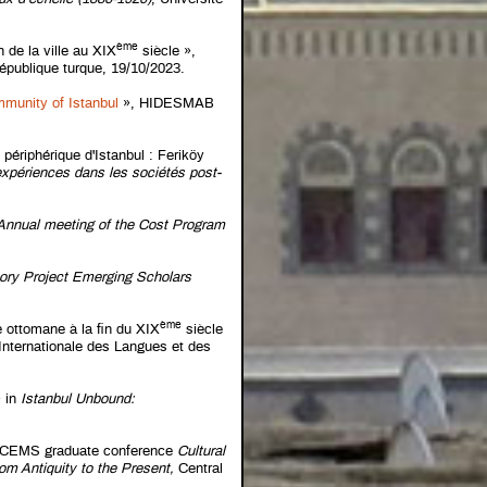
ème
n de la ville au XIX
siècle »,
publique turque, 19/10/2023.
mmunity of Istanbul
», HIDESMAB
́riphérique d'Istanbul : Feriköy
périences dans les sociétés post-
nnual meeting of the Cost Program
tory Project Emerging Scholars
ème
e ottomane à la fin du XIX
siècle
n Internationale des Langues et des
» in
Istanbul Unbound:
in CEMS graduate conference
Cultural
m Antiquity to the Present,
Central