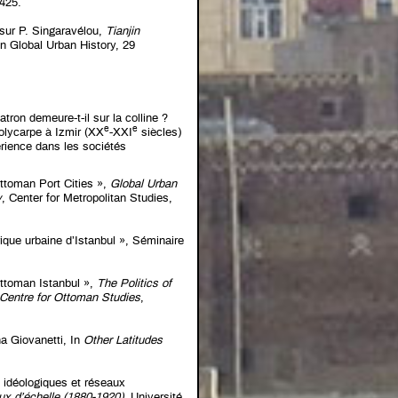
-425.
sur P. Singaravélou,
Tianjin
 in Global Urban History, 29
tron demeure-t-il sur la colline ?
e
e
Polycarpe à Izmir (XX
-XXI
siècles)
rience dans les sociétés
 Ottoman Port Cities »,
Global Urban
y
, Center for Metropolitan Studies,
rique urbaine d’Istanbul », Séminaire
 Ottoman Istanbul »,
The Politics of
r Centre for Ottoman Studies
,
na Giovanetti, In
Other Latitudes
s idéologiques et réseaux
eux d’échelle (1880-1920)
, Université