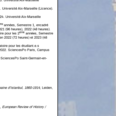
3. Université Aix-Marseille
 Université Aix-Marseille (Licence).
4. Université Aix-Marseille
res
années, Semestre 1, encadré
021 (96 heures), 2022 (48 heures).
ème
ire pour les 2
années, Semestre
en 2022 (72 heures) et 2023 (48
oire pour les étudiant.e.s
 12022. SciencesPo Paris, Campus
). SciencesPo Saint-Germain-en-
rbaine d’Istanbul, 1860-1914
, Leiden,
”,
European Review of History /