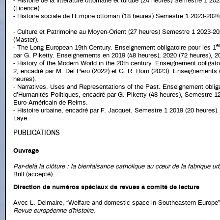
- Histoire de la littérature ottomane et turque (24 heures) Semestre 1 202
(Licence).
- Histoire sociale de l’Empire ottoman (18 heures) Semestre 1 2023-2024.
- Culture et Patrimoine au Moyen-Orient (27 heures) Semestre 1 2023-202
(Master).
è
- The Long European 19th Century. Enseignement obligatoire pour les 1
par G. Piketty. Enseignements en 2019 (48 heures), 2020 (72 heures), 2
- History of the Modern World in the 20th century. Enseignement obligato
2, encadré par M. Del Pero (2022) et G. R. Horn (2023). Enseignements 
heures).
- Narratives, Uses and Representations of the Past. Enseignement obligat
d’Humanités Politiques, encadré par G. Piketty (48 heures), Semestre
Euro-Américain de Reims.
- Histoire urbaine, encadré par F. Jacquet. Semestre 1 2019 (20 heures
Laye.
PUBLICATIONS
Ouvrage
Par-delà la clôture : la bienfaisance catholique au cœur de la fabrique u
Brill (accepté).
Direction de numéros spéciaux de revues à comité de lecture
Avec L. Delmaire, “Welfare and domestic space in Southeastern Europe
Revue européenne d'histoire.