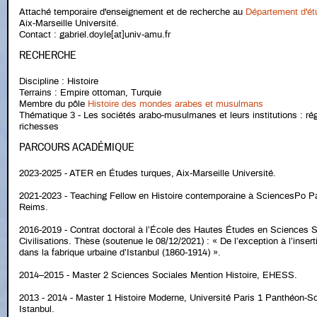
Attaché temporaire d'enseignement et de recherche au
Département d'ét
Aix-Marseille Université.
Contact : gabriel.doyle[at]univ-amu.fr
RECHERCHE
Discipline : Histoire
Terrains : Empire ottoman, Turquie
Membre du pôle
Histoire des mondes arabes et musulmans
Thématique 3 - Les sociétés arabo-musulmanes et leurs institutions : régu
richesses
PARCOURS ACADÉMIQUE
2023-2025 - ATER en Études turques, Aix-Marseille Université.
2021-2023 - Teaching Fellow en Histoire contemporaine à SciencesPo P
Reims.
2016-2019 - Contrat doctoral à l’École des Hautes Études en Sciences S
Civilisations. Thèse (soutenue le 08/12/2021) : « De l’exception à l’inser
dans la fabrique urbaine d’Istanbul (1860-1914) ».
2014–2015 - Master 2 Sciences Sociales Mention Histoire, EHESS.
2013 - 2014 - Master 1 Histoire Moderne, Université Paris 1 Panthéon-S
Istanbul.