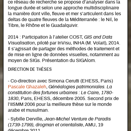
ce réseau de recherche se propose d’analyser dans la
longue durée et selon une approche multidisciplinaire
la manière dont ville, fleuve et mer s’articulent dans les
deltas de quatre fleuves de la Méditerranée : le Nil, le
Tibre, le Rhône et le Guadalquivir.
2014 : Participation à l’atelier COST,
GIS and Data
Visualisation
, piloté par InVisu, INHA (M. Volait), 2014.
Il s’agissait de partager des méthodes de traitement et
de mise en ligne de données visuelles, notamment au
moyen de SIGs. Présentation du SIGAlom.
DIRECTION DE THÈSES
- Co-direction avec Simona Cerutti (EHESS, Paris)
Pascale Ghazaleh
,
Généalogies patrimoniales. La
constitution des fortunes urbaines : Le Caire, 1780-
1830
, Paris, EHESS, décembre 2005. Second prix de
l’IISMM 2006 pour la meilleure thèse sur le monde
arabe et musulman.
- Sybille Derville,
Jean-Michel Venture de Paradis
(1739-1799), drogman et orientaliste
, AMU, 19
décembre 2011.