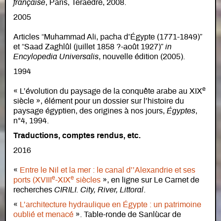
française
, Paris, Teraedre, 2008.
2005
Articles “Muhammad Ali, pacha d’Égypte (1771-1849)”
et “Saad Zaghlûl (juillet 1858 ?-août 1927)”
in
Encylopedia Universalis
, nouvelle édition (2005).
1994
e
« L’évolution du paysage de la conquête arabe au XIX
siècle », élément pour un dossier sur l’histoire du
paysage égyptien, des origines à nos jours,
Égyptes
,
n°4, 1994.
Traductions, comptes rendus, etc.
2016
«
Entre le Nil et la mer : le canal d’’Alexandrie et ses
e
e
ports (XVIII
-XIX
siècles
», en ligne sur Le Carnet de
recherches
CIRILI. City, River, Littoral
.
«
L’architecture hydraulique en Égypte : un patrimoine
oublié et menacé
». Table-ronde de Sanlùcar de