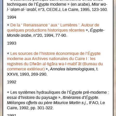
techniques de l’Égypte moderne » (en arabe),
Misr wa-
l-`alam al-`arabî
, n°3, CEDEJ, Le Caire, 1995, 123-160.
1994
«
De la ‘ Renaissance ’ aux ‘ Lumières ’. Autour de
quelques productions historiques récentes
»,
Égypte-
Monde arabe
, n°20, 1994, 77-90.
1993
«
Les sources de l’histoire économique de l’Égypte
moderne aux Archives nationales du Caire I : les
registres du Dîwân al-tigâra wa-l-mabî`ât (Bureau du
commerce extérieur)
»,
Annales Islamologiques
, t.
XXVII, 1993, 269-290.
1992
« Les systèmes hydrauliques de l’Égypte pré-moderne :
essai d’histoire du paysage »,
Itinéraires d’Égypte.
Mélanges offerts au père Maurice Martin s.j.
, IFAO, Le
Caire, 1992, pp. 301-322.
1991