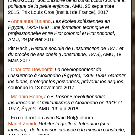
(1981-2011) : sociohistoire de la construction sociale et
politique de la petite enfance
, AMU, 25 septembre
2015. Prix Louis Cros (Institut de France), 2017.
-
Annalaura Turiano
,
Les écoles salésiennes en
Égypte, 1920-1960 : une formation technique et
professionnelle entre État colonial et État national
,
AMU, 29 janvier 2016.
Idir Hachi,
Histoire sociale de l’insurrection de 1871 et
du procès de ses chefs (Constantine, 1873)
, AMU, 18
Mars 2017.
-
Charlotte Deweerdt
,
Le développement de
l’assurance à Alexandrie (Égypte), 1869-1939. Garantir
les biens, protéger les personnes, prévenir les risques
,
soutenue le 13 novembre 2017.
-
Mélanie Henry
,
Le « Trésor » révolutionnaire.
Insurrections et militantismes à Alexandrie en 1946 et
1977, Égypte
, AMU, 19 juin 2018.
- En co-direction avec Saïd Belguidoum
Manel Zneidi
,
Habiter la grotte à Tataouine (sud
tunisien) : de la maison creusée à la maison construite
,