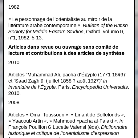
1982
« Le personnage de l’orientaliste au miroir de la
littérature arabe contemporaine »,
Bulletin of the British
Society for Middle Eastern Studies
, Oxford, volume 9,
n°1, 1982, 5-13.
Articles dans revue ou ouvrage sans comité de
lecture et contributions à des articles de synthèse
2010
Articles “Muhammad Ali, pacha d’Égypte (1771-1849)”
et “Saad Zaghlûl (juillet 1858 ?-août 1927)”
in
Inventaire de l’Égypte,
Paris,
Encyclopedia Universalis
,
2010.
2008
Articles « Omar Toussoun », « Linant de Bellefonds »,
« Yaacoub Artin », « Mahmoud »pacha al-Falakî »,
in
François Pouillon & Lucette Valensi (éds),
Dictionnaire
historique et critique de l’orientalisme d’expression