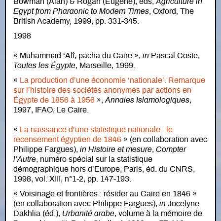
Bowman (Alan) & Rogan (Eugene), eds,
Agriculture in
Egypt from Pharaonic to Modern Times
, Oxford, The
British Academy, 1999, pp. 331-345.
1998
« Muhammad ‘Alî, pacha du Caire »,
in
Pascal Coste,
Toutes les Égypte
, Marseille, 1999.
«
La production d’une économie ‘nationale’. Remarque
sur l’histoire des sociétés anonymes par actions en
Égypte de 1856 à 1956
»,
Annales Islamologiques
,
1997, IFAO, Le Caire.
«
La naissance d’une statistique nationale : le
recensement égyptien de 1846
» (en collaboration avec
Philippe Fargues),
in Histoire et mesure
,
Compter
l’Autre
, numéro spécial sur la statistique
démographique hors d’Europe, Paris, éd. du CNRS,
1998, vol. XIII, n°1-2, pp. 147-193.
« Voisinage et frontières : résider au Caire en 1846 »
(en collaboration avec Philippe Fargues),
in
Jocelyne
Dakhlia (éd.),
Urbanité arabe
, volume à la mémoire de