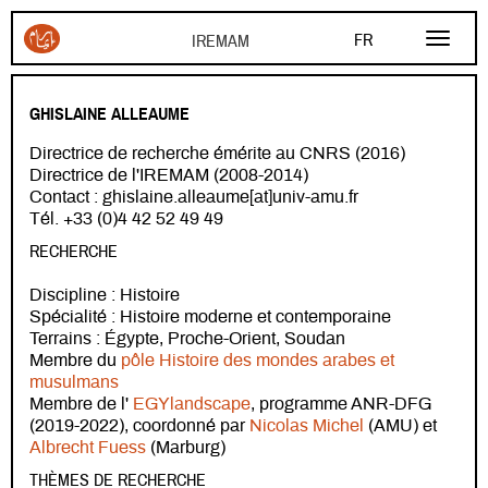
Aller au contenu principal
FR
EN
GHISLAINE ALLEAUME
AR
Directrice de recherche émérite au CNRS (2016)
Directrice de l'IREMAM (2008-2014)
Contact : ghislaine.alleaume[at]univ-amu.fr
Tél. +33 (0)4 42 52 49 49
RECHERCHE
Discipline : Histoire
Spécialité : Histoire moderne et contemporaine
Terrains : Égypte, Proche-Orient, Soudan
Membre du
pôle Histoire des mondes arabes et
musulmans
Membre de l'
EGYlandscape
, programme ANR-DFG
(2019-2022), coordonné par
Nicolas Michel
(AMU) et
Albrecht Fuess
(Marburg)
THÈMES DE RECHERCHE