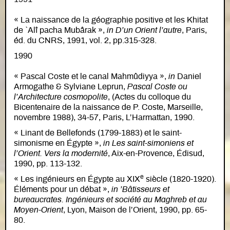
« La naissance de la géographie positive et les Khitat
de `Alî pacha Mubârak »,
in D’un Orient l’autre
, Paris,
éd. du CNRS, 1991, vol. 2, pp.315-328.
1990
« Pascal Coste et le canal Mahmûdiyya »,
in
Daniel
Armogathe & Sylviane Leprun,
Pascal Coste ou
l’Architecture cosmopolite
, (Actes du colloque du
Bicentenaire de la naissance de P. Coste, Marseille,
novembre 1988), 34-57, Paris, L’Harmattan, 1990.
« Linant de Bellefonds (1799-1883) et le saint-
simonisme en Égypte »,
in Les saint-simoniens et
l’Orient. Vers la modernité
, Aix-en-Provence, Édisud,
1990, pp. 113-132.
e
« Les ingénieurs en Égypte au XIX
siècle (1820-1920).
Éléments pour un débat »,
in ’Bâtisseurs et
bureaucrates. Ingénieurs et société au Maghreb et au
Moyen-Orient
, Lyon, Maison de l’Orient, 1990, pp. 65-
80.