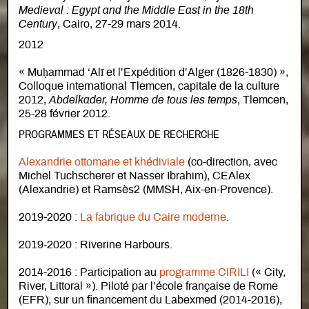
Medieval : Egypt and the Middle East in the 18th
Century
, Cairo, 27-29 mars 2014.
2012
« Muḥammad ‘Alī et l’Expédition d’Alger (1826-1830) »,
Colloque international Tlemcen, capitale de la culture
2012,
Abdelkader, Homme de tous les temps
, Tlemcen,
25-28 février 2012.
PROGRAMMES ET RÉSEAUX DE RECHERCHE
Alexandrie ottomane et khédiviale
(co-direction, avec
Michel Tuchscherer et Nasser Ibrahim), CEAlex
(Alexandrie) et Ramsès2 (MMSH, Aix-en-Provence).
2019-2020 :
La fabrique du Caire moderne
.
2019-2020 : Riverine Harbours.
2014-2016 : Participation au
programme CIRILI
(« City,
River, Littoral »). Piloté par l’école française de Rome
(EFR), sur un financement du Labexmed (2014-2016),