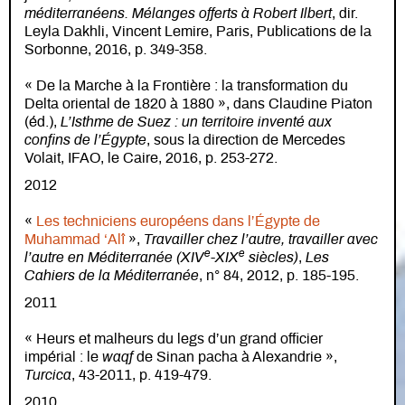
méditerranéens. Mélanges offerts à Robert Ilbert
, dir.
Leyla Dakhli, Vincent Lemire, Paris, Publications de la
Sorbonne, 2016, p. 349-358.
« De la Marche à la Frontière : la transformation du
Delta oriental de 1820 à 1880 », dans Claudine Piaton
(éd.),
L’Isthme de Suez : un territoire inventé aux
confins de l’Égypte
, sous la direction de Mercedes
Volait, IFAO, le Caire, 2016, p. 253-272.
2012
«
Les techniciens européens dans l’Égypte de
Muhammad ‘Alî
»,
Travailler chez l’autre, travailler avec
e
e
l’autre en Méditerranée (XIV
-XIX
siècles)
,
Les
Cahiers de la Méditerranée
, n° 84, 2012, p. 185-195.
2011
« Heurs et malheurs du legs d’un grand officier
impérial : le
waqf
de Sinan pacha à Alexandrie »,
Turcica
, 43-2011, p. 419-479.
2010