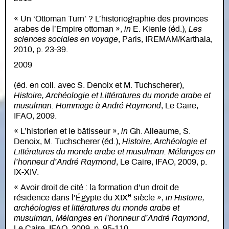
« Un ‘Ottoman Turn’ ? L’historiographie des provinces
arabes de l’Empire ottoman »,
in
E. Kienle (éd.),
Les
sciences sociales en voyage
, Paris, IREMAM/Karthala,
2010, p. 23-39.
2009
(éd. en coll. avec S. Denoix et M. Tuchscherer),
Histoire, Archéologie et Littératures du monde arabe et
musulman. Hommage à André Raymond
, Le Caire,
IFAO, 2009.
« L’historien et le bâtisseur »,
in
Gh. Alleaume, S.
Denoix, M. Tuchscherer (éd.),
Histoire, Archéologie et
Littératures du monde arabe et musulman. Mélanges en
l’honneur d’André Raymond
, Le Caire, IFAO, 2009, p.
IX-XIV.
« Avoir droit de cité : la formation d’un droit de
e
résidence dans l’Égypte du XIX
siècle »,
in Histoire,
archéologies et littératures du monde arabe et
musulman, Mélanges en l’honneur d’André Raymond
,
Le Caire, IFAO, 2009, p. 95-110.