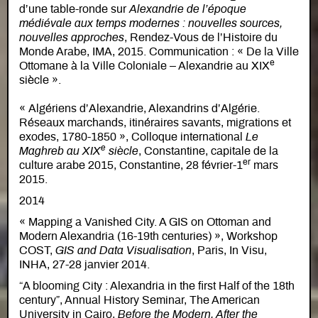
d’une table-ronde sur
Alexandrie de l’époque
médiévale aux temps modernes : nouvelles sources,
nouvelles approches
, Rendez-Vous de l’Histoire du
Monde Arabe, IMA, 2015. Communication : « De la Ville
e
Ottomane à la Ville Coloniale – Alexandrie au XIX
siècle ».
« Algériens d’Alexandrie, Alexandrins d’Algérie.
Réseaux marchands, itinéraires savants, migrations et
exodes, 1780-1850 », Colloque international
Le
e
Maghreb au XIX
siècle
, Constantine, capitale de la
er
culture arabe 2015, Constantine, 28 février-1
mars
2015.
2014
« Mapping a Vanished City. A GIS on Ottoman and
Modern Alexandria (16-19th centuries) », Workshop
COST,
GIS and Data Visualisation
, Paris, In Visu,
INHA, 27-28 janvier 2014.
“A blooming City : Alexandria in the first Half of the 18th
century”, Annual History Seminar, The American
University in Cairo,
Before the Modern, After the