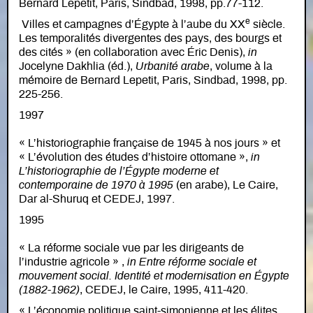
Bernard Lepetit, Paris, Sindbad, 1998, pp.77-112.
e
Villes et campagnes d’Égypte à l’aube du XX
siècle.
Les temporalités divergentes des pays, des bourgs et
des cités » (en collaboration avec Éric Denis),
in
Jocelyne Dakhlia (éd.),
Urbanité arabe
, volume à la
mémoire de Bernard Lepetit, Paris, Sindbad, 1998, pp.
225-256.
1997
« L’historiographie française de 1945 à nos jours » et
« L’évolution des études d’histoire ottomane »,
in
L’historiographie de l’Égypte moderne et
contemporaine de 1970 à 1995
(en arabe), Le Caire,
Dar al-Shuruq et CEDEJ, 1997.
1995
« La réforme sociale vue par les dirigeants de
l’industrie agricole » ,
in Entre réforme sociale et
mouvement social. Identité et modernisation en Égypte
(1882-1962)
, CEDEJ, le Caire, 1995, 411-420.
« L’économie politique saint-simonienne et les élites