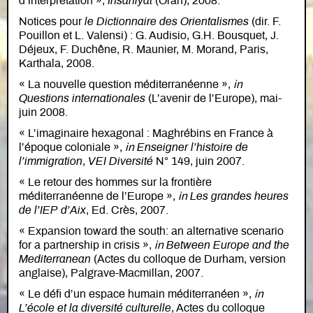
d’interprétation »,
Insaniyat
(Oran), 2008.
Notices pour
le Dictionnaire des Orientalismes
(dir. F.
Pouillon et L. Valensi) : G. Audisio, G.H. Bousquet, J.
Déjeux, F. Duchêne, R. Maunier, M. Morand, Paris,
Karthala, 2008.
« La nouvelle question méditerranéenne »,
in
Questions internationales
(L’avenir de l’Europe), mai-
juin 2008.
« L’imaginaire hexagonal : Maghrébins en France à
l’époque coloniale »,
in
Enseigner l’histoire de
l’immigration
,
VEI Diversité
N° 149, juin 2007.
« Le retour des hommes sur la frontière
méditerranéenne de l’Europe »,
in
Les grandes heures
de l’IEP d’Aix
, Ed. Crès, 2007.
« Expansion toward the south: an alternative scenario
for a partnership in crisis »,
in
Between Europe and the
Mediterranean
(Actes du colloque de Durham, version
anglaise), Palgrave-Macmillan, 2007.
« Le défi d’un espace humain méditerranéen »,
in
L’école et la diversité culturelle
, Actes du colloque