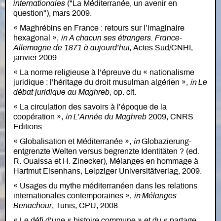
internationales
("La Méditerranée, un avenir en
question"), mars 2009.
« Maghrébins en France : retours sur l’imaginaire
hexagonal »,
in
A chacun ses étrangers. France-
Allemagne de 1871 à aujourd’hui,
Actes Sud/CNHI,
janvier 2009.
« La norme religieuse à l’épreuve du « nationalisme
juridique : l’héritage du droit musulman algérien »,
in
Le
débat juridique au Maghreb
, op. cit.
« La circulation des savoirs à l’époque de la
coopération »,
in
L’Année du Maghreb
2009, CNRS
Editions.
« Globalisation et Méditerranée »,
in
Globazierung-
entgrenzte Welten versus begrenzte Identitäten ? (ed.
R. Ouaissa et H. Zinecker), Mélanges en hommage à
Hartmut Elsenhans, Leipziger Universitätverlag, 2009.
« Usages du mythe méditerranéen dans les relations
internationales contemporaines »,
in
Mélanges
Benachour
, Tunis, CPU, 2008.
« Le défi d’une « histoire commune » et du « partage