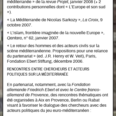
méditerranée » de la
revue Projet
, janvier 2008 (+ 2
contributions personnelles dont « L’Europe et son sud
»).
« La Méditerranée de Nicolas Sarkozy »,
La Croix
, 9
octobre 2007.
« L’islam, frontière imaginée de la nouvelle Europe »,
Qantara
, n° 62, janvier 2007.
« Le retour des hommes et des acteurs civils sur la
scène méditerranéenne. Propositions pour une relance
du partenariat » (ed. J.R. Henry et W. Veit), Paris,
Fondation Ebert Stiftung, décembre 2006.
RENCONTRES ENTRE CHERCHEURS ET ACTEURS
POLITIQUES SUR LA MÉDITERRANÉE
En partenariat, notamment, avec la
Fondation
allemande Friedrich Ebert et avec le Centre franco-
allemand de Provence
, des rencontres thématiques ont
été organisées à Aix en Provence, Berlin ou Rabat
visant à favoriser le dialogue des chercheurs avec des
acteurs politiques du jeu euro-méditerranéen :