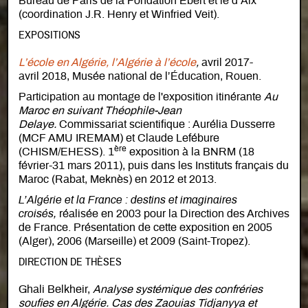
Bureau de Paris de la Fondation Ebert et le d’Aix
(coordination J.R. Henry et Winfried Veit).
EXPOSITIONS
L’école en Algérie, l’Algérie à l’école
,
avril 2017-
avril 2018,
Musée national de l’Éducation, Rouen.
Participation au montage de l'exposition itinérante
Au
Maroc en suivant Théophile-Jean
Delaye.
Commissariat scientifique : Aurélia Dusserre
(MCF AMU IREMAM) et Claude Lefébure
ère
(CHISM/EHESS). 1
exposition à la BNRM (18
février-31 mars 2011), puis dans les Instituts français du
Maroc (Rabat, Meknès) en 2012 et 2013.
L’Algérie et la France : destins et imaginaires
croisés,
réalisée en 2003 pour la Direction des Archives
de France. Présentation de cette exposition en 2005
(Alger), 2006 (Marseille) et 2009 (Saint-Tropez).
DIRECTION DE THÈSES
Ghali Belkheir,
Analyse systémique des confréries
soufies en Algérie. Cas des Zaouias Tidjanyya et