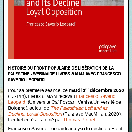
HISTOIRE DU FRONT POPULAIRE DE LIBÉRATION DE LA
PALESTINE - WEBINAIRE LIVRES & MAM AVEC FRANCESCO
SAVERIO LEOPARDI
er
Pour sa première séance, ce
mardi 1
décembre 2020
(13-14h), Livres & MAM recevait
Francesco Saverio
Leopardi
(Université Ca’ Foscari, Venise/Université de
Bologne), auteur de
The Palestinian Left and Its
Decline. Loyal Opposition
(Palgrave MacMillan, 2020).
L'entretien était animé par
Thomas Pierret
.
Francesco Saverio Leopardi analyse le déclin du Front