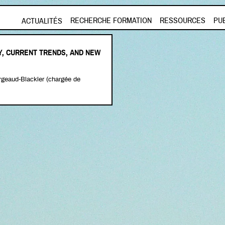
Aller au contenu principal
RECHERCHE FORMATION
RESSOURCES
PU
ACTUALITÉS
Y, CURRENT TRENDS, AND NEW
geaud-Blackler (chargée de