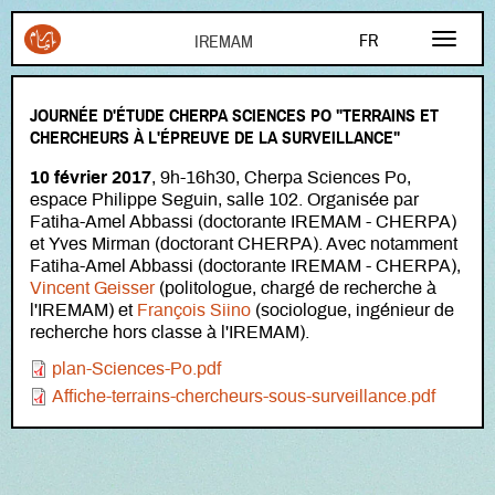
Aller au contenu principal
FR
EN
JOURNÉE D'ÉTUDE CHERPA SCIENCES PO "TERRAINS ET
AR
CHERCHEURS À L'ÉPREUVE DE LA SURVEILLANCE"
10 février 2017
, 9h-16h30, Cherpa Sciences Po,
espace Philippe Seguin, salle 102. Organisée par
Fatiha-Amel Abbassi (doctorante IREMAM - CHERPA)
et Yves Mirman (doctorant CHERPA). Avec notamment
Fatiha-Amel Abbassi (doctorante IREMAM - CHERPA),
Vincent Geisser
(politologue, chargé de recherche à
l'IREMAM) et
François Siino
(sociologue, ingénieur de
recherche hors classe à l'IREMAM).
Document
plan-Sciences-Po.pdf
Document
Affiche-terrains-chercheurs-sous-surveillance.pdf