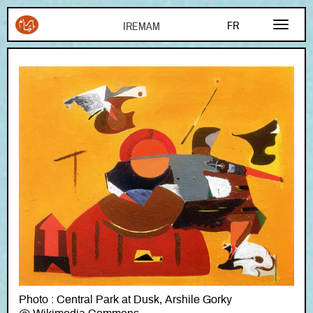
Aller au contenu principal
FR
EN
AR
Photo : Central Park at Dusk, Arshile Gorky