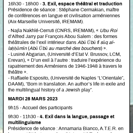
16h30 - 18h00 -
3. Exil, espace théâtral et traduction
Présidence de séance : Stéphane Cermakian, maître
de conférences en langue et civilisation arméniennes
(Aix-Marseille Université, IREMAM).
- Najla Nakhlé-Cerruti (CNRS, IREMAM), «
Ubu Roi
d’Alfred Jarry par François Abou Salem : des formes
théâtrales de l’exil intérieur dans
Abū Ūbū fī sūq al-
laḥḥāmīn
(
Abū Ūbū au marché des bouchers
) ».
- Lusiné Abgarian, (Université d’Etat V. Brussov, LCM,
Erevan), « D’un exil à l’autre : traduire l’expérience du
rapatriement des Arméniens de 1946-1948 à travers le
théâtre ».
- Raffaele Esposito, (Université de Naples “L’Orientale”,
DAAM), “Born in translation. An author’s life in exile and
the multilingual history of a Jewish play”.
MARDI 28 MARS 2023
9h15 - Accueil des participants
9h30 - 11h30 -
4. Exil dans la langue, passage et
multilinguisme
Présidence de séance : Annamaria Bianco, A.T.E.R. en