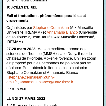
@ Wikimedia Commons
JOURNÉES D'ÉTUDE
Exil et traduction : phénomènes parallèles et
croisements
Organisées par
Stéphane Cermakian
(Aix-Marseille
Université, IREMAM) et
Annamaria Bianco
(Université
de Toulouse 2, Jean Jaurès, Aix-Marseille Université,
IREMAM).
27-28 mars 2023
, Maison méditerranéenne des
sciences de l'homme (MMSH), salle Duby, 5 rue du
Château de l'Horloge, Aix-en-Provence. Un lien zoom
est proposé pour les personnes ne pouvant pas se
déplacer. Pour obtenir le lien, merci de contacter
Stéphane Cermakian et Annamaria Bianco
:
stephane.cermakian@univ-
amu.fr
;
annamaria.bianco@univ-tlse2.fr
PROGRAMME
LUNDI 27 MARS 2023
8h45 - Accueil des participants