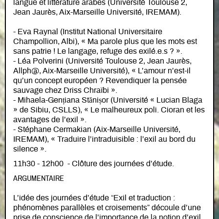
langue et littérature arabes (Université Toulouse 2,
Jean Jaurès, Aix-Marseille Université, IREMAM).
- Eva Raynal (Institut National Universitaire
Champollion, Albi), « Ma parole plus que les mots est
sans patrie ! Le langage, refuge des exilé.e.s ? ».
- Léa Polverini (Université Toulouse 2, Jean Jaurès,
Allph@, Aix-Marseille Université), « L’amour n’est-il
qu’un concept européen ? Revendiquer la pensée
sauvage chez Driss Chraïbi ».
- Mihaela-Gențiana Stănișor (Université « Lucian Blaga
» de Sibiu, CSLLS), « Le malheureux poli. Cioran et les
avantages de l’exil ».
- Stéphane Cermakian (Aix-Marseille Université,
IREMAM), « Traduire l’intraduisible : l’exil au bord du
silence ».
11h30 - 12h00 - Clôture des journées d’étude.
ARGUMENTAIRE
L’idée des journées d’étude “Exil et traduction :
phénomènes parallèles et croisements” découle d’une
prise de conscience de l’importance de la notion d’exil