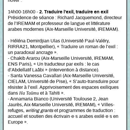
novel”.
14h00-16h00 -
2. Traduire l’exil, traduire en exil
Présidence de séance : Richard Jacquemond, directeur
de l’IREMAM et professeur de langue et littérature
arabes modernes (Aix-Marseille Université, IREMAM).
- Héléna Demirdjian Ulas (Université Paul-Valéry,
RIRRA21, Montpellier), « Traduire un roman de l’exil :
un paradoxal ancrage ».
- Chakib Ararou (Aix-Marseille Université, IREMAM,
ENS Paris), « Un traducteur par exils : le cas
d’Abdellatif Laâbi » (intervention à distance).
- Santa Vanessa Cavallari (Aix-Marseille Université,
CIELAM, Université de Pise), « S’auto-transduire pour
résister à l’exil. Apprivoisement des espaces exiliques
dans
На Тайти
et à Tahiti ».
- Annamaria Bianco (Université Toulouse 2, Jean
Jaurès, Aix-Marseille Université, IREMAM), « Villes-
refuges,
writing grants
et programmes de traduction :
accueil et soutien des écrivain·e·s arabes exilé·e·s en
Europe ».