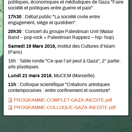
politiques, économiques et médiatiques de Gaza "Faire
société et politiques entre guerre et paix".
17h30
: Débat public "La société civile entre
engagement, siège et quotidien".
20h30
: Concert du groupe Palestinian Unit (Watar
Band – pop-rock + Palestinian Rapperz – hip- hop).
Samedi 19 Mars 2016,
Institut des Cultures d’Islam
(Paris).
16h : Table ronde "Ce que l’art peut à Gaza", 2° partie :
arts plastiques.
Lundi 21 mars 2016
, MuCEM (Marseille).
11h
: Colloque scientifique "Créations artistiques
contemporaines : entre confinement et ouverture".
Document
PROGRAMME-COMPLET-GAZA-INEDITE.pdf
Document
PROGRAMME-COLLOQUE-GAZA-INEDITE.pdf