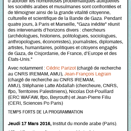
d’aborder les nombreuses problématiques auxquelles
les sociétés arabes et musulmanes sont confrontées et
de témoigner ainsi de la grande vitalité citoyenne,
culturelle et scientifique de la Bande de Gaza. Pendant
quatre jours, à Paris et Marseille, "Gaza inédite" réunit
des intervenants d’horizons divers : chercheurs
(archéologues, historiens, politologues, sociologues,
anthropologues, économistes), journalistes, diplomates,
artistes, humanitaires, politiques et citoyens engagés
de Gaza, de Cisjordanie, de France, d’Europe et des
États-Unis."
Avec notamment :
Cédric Parizot
(chargé de recherche
au CNRS IREMAM, AMU),
Jean-François Legrain
(chargé de recherche au CNRS IREMAM,
AMU), Stéphanie Latte Abdallah (chercheure, CNRS,
Ifpo, Territoires Palestiniens), Nicolas Dot-Pouillard
(ERC WAFAW, Ifpo, Beyrouth) et Jean-Pierre Filiu
(CERI, Sciences Po Paris)
TEMPS FORTS DE LA PROGRAMMATION
Jeudi 17 Mars 2016,
Institut du monde arabe (Paris).