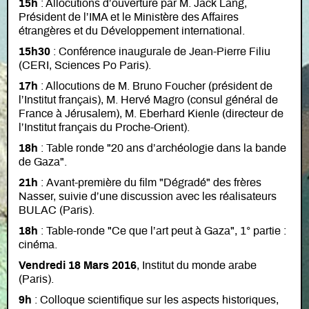
15h
: Allocutions d’ouverture par M. Jack Lang,
Président de l’IMA et le Ministère des Affaires
étrangères et du Développement international.
15h30
: Conférence inaugurale de Jean-Pierre Filiu
(CERI, Sciences Po Paris).
17h
: Allocutions de M. Bruno Foucher (président de
l’Institut français), M. Hervé Magro (consul général de
France à Jérusalem), M. Eberhard Kienle (directeur de
l’Institut français du Proche-Orient).
18h
: Table ronde "20 ans d’archéologie dans la bande
de Gaza".
21h
: Avant-première du film "Dégradé" des frères
Nasser, suivie d’une discussion avec les réalisateurs
BULAC (Paris).
18h
: Table-ronde "Ce que l’art peut à Gaza", 1° partie :
cinéma.
Vendredi 18 Mars 2016
, Institut du monde arabe
(Paris).
9h
: Colloque scientifique sur les aspects historiques,