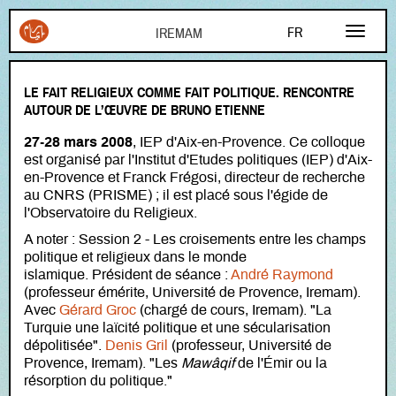
Aller au contenu principal
FR
EN
LE FAIT RELIGIEUX COMME FAIT POLITIQUE. RENCONTRE
AR
AUTOUR DE L’ŒUVRE DE BRUNO ETIENNE
27-28 mars 2008
, IEP d'Aix-en-Provence. Ce colloque
est organisé par l'Institut d'Etudes politiques (IEP) d'Aix-
en-Provence et Franck Frégosi, directeur de recherche
au CNRS (PRISME) ; il est placé sous l'égide de
l'Observatoire du Religieux.
A noter : Session 2 - Les croisements entre les champs
politique et religieux dans le monde
islamique. Président de séance :
André Raymond
(professeur émérite, Université de Provence, Iremam).
Avec
Gérard Groc
(chargé de cours, Iremam). "La
Turquie une laïcité politique et une sécularisation
dépolitisée".
Denis Gril
(professeur, Université de
Provence, Iremam). "Les
Mawâqif
de l'Émir ou la
résorption du politique."