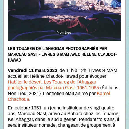
LES TOUAREG DE L'AHAGGAR PHOTOGRAPHIÉS PAR
MARCEAU GAST - LIVRES & MAM AVEC HÉLÈNE CLAUDOT-
HAWAD
Vendredi 11 mars
2022
, de
11h à 12h, Livres & MAM
accueillait Hélène Claudot-Hawad pour évoquer
Habiter le désert. Les Touareg de l'Ahaggar
photographiés par Marceau Gast. 1951-1965
(Éditions
Non Lieu, 2021). L'entretien était animé par
Kamel
Chachoua
.
En octobre 1951, un jeune instituteur de vingt-quatre
ans, Marceau Gast, arrive au Sahara chez les Touareg
Kel Ahaggar, dans le sud algérien. Pendant trois ans, il
sera instituteur nomade, changeant de groupement à