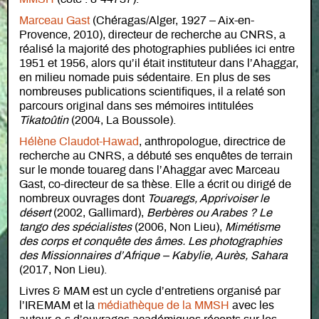
Marceau Gast
(Chéragas/Alger, 1927 – Aix-en-
Provence, 2010), directeur de recherche au CNRS, a
réalisé la majorité des photographies publiées ici entre
1951 et 1956, alors qu’il était instituteur dans l’Ahaggar,
en milieu nomade puis sédentaire. En plus de ses
nombreuses publications scientifiques, il a relaté son
parcours original dans ses mémoires intitulées
Tikatoûtin
(2004, La Boussole).
Hélène Claudot-Hawad
, anthropologue, directrice de
recherche au CNRS, a débuté ses enquêtes de terrain
sur le monde touareg dans l’Ahaggar avec Marceau
Gast, co-directeur de sa thèse. Elle a écrit ou dirigé de
nombreux ouvrages dont
Touaregs, Apprivoiser le
désert
(2002, Gallimard),
Berbères ou Arabes ? Le
tango des spécialistes
(2006, Non Lieu),
Mimétisme
des corps et conquête des âmes. Les photographies
des Missionnaires d’Afrique – Kabylie, Aurès, Sahara
(2017, Non Lieu).
Livres & MAM est un cycle d’entretiens organisé par
l’IREMAM et la
médiathèque de la MMSH
avec les