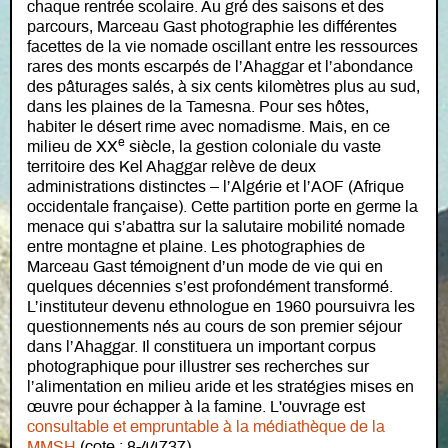
chaque rentrée scolaire. Au gré des saisons et des
parcours, Marceau Gast photographie les différentes
facettes de la vie nomade oscillant entre les ressources
rares des monts escarpés de l’Ahaggar et l’abondance
des pâturages salés, à six cents kilomètres plus au sud,
dans les plaines de la Tamesna. Pour ses hôtes,
habiter le désert rime avec nomadisme. Mais, en ce
e
milieu de XX
siècle, la gestion coloniale du vaste
territoire des Kel Ahaggar relève de deux
administrations distinctes – l’Algérie et l’AOF (Afrique
occidentale française). Cette partition porte en germe la
menace qui s’abattra sur la salutaire mobilité nomade
entre montagne et plaine. Les photographies de
Marceau Gast témoignent d’un mode de vie qui en
quelques décennies s’est profondément transformé.
L’instituteur devenu ethnologue en 1960 poursuivra les
questionnements nés au cours de son premier séjour
dans l’Ahaggar. Il constituera un important corpus
photographique pour illustrer ses recherches sur
l’alimentation en milieu aride et les stratégies mises en
œuvre pour échapper à la famine. L'ouvrage est
consultable et empruntable à la médiathèque de la
MMSH
(cote : 8-44737).