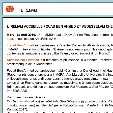
L'IREMAM
L’IREMAM ACCUEILLE FOUAD BEN AHMED ET ABDESSELAM CHE
Mardi 14 mai 2019,
14h, MMSH, salle Duby, Aix-en-Provence, entrée li
Laakili
, sociologue AMU/IREMAM.
Fouad Ben Ahmed
est professeur à l’institut Dar el-Hadith el-Hassania, 
l’IMéRA. Intervention intitulée : "Éléments nouveaux pour l’historiographi
contextes islamiques sunnites : Ibn Taymiyya et l’impact d’Ibn Rushd".
Abdesselam Cheddadi
est historien et philosophe, IEA Nantes. Interventi
problématique de la Modernité".
Fouad Ben Ahmed est professeur habilité à l’institut Dar el-Hadith el-Has
(Rabat) et résident chercheur à l’IMéRA, Aix-Marseille Université. Il s’inté
philosophiques et scientifiques dans le monde arabo-musulman, notamme
textes d’Ibn Rushd dans les contextes musulmans à l’ère postclassique. 
Brill (Leiden), une édition critique complète
d’al-Mukhtasar fī al-Mantiq 
(m. 620/1223).
Parmi ses travaux récents :
Ibn Ṭumlūs al-Faylasūf wa al-Ṭabīb. Sīra Bibliyugrafiyya (Ibn Ṭumlūs. A
introduction en anglais (Beirut-Algeria- Rabat-Tunisia : Manšurāt Ḍifāf- Manšu
Kalima, 2017).