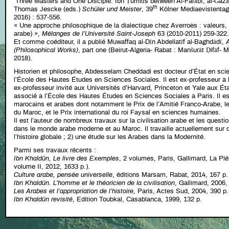
‘Three Masters and One Disciple: Ibn Ṭumlūs between Al-Farābī, al-Ġazāl
th
Thomas Jescke (eds.)
Schüler und Meister
, 39
Kölner Mediaevistentag
2016) : 537-556.
« Une approche philosophique de la dialectique chez Averroès : valeurs, 
arabe) »,
Mélanges de l’Université Saint-Joseph
63 (2010-2011) 259-322.
Et comme coéditeur, il a publié Muwaffaq al-Dīn Abdellatīf al-Baghdādī,
A
(Philosophical Works)
, part one (Beirut-Algeria- Rabat : Manšurāt Ḍifāf- Ma
2018).
Historien et philosophe, Abdesselam Cheddadi est docteur d’État en sci
l’École des Hautes Études en Sciences Sociales. Il est ex-professeur à
ex-professeur invité aux Universités d’Harvard, Princeton et Yale aux Éta
associé à l’École des Hautes Études en Sciences Sociales à Paris. Il es
marocains et arabes dont notamment le Prix de l’Amitié Franco-Arabe, le
du Maroc, et le Prix international du roi Faysal en sciences humaines.
Il est l’auteur de nombreux travaux sur la civilisation arabe et les questio
dans le monde arabe moderne et au Maroc. Il travaille actuellement sur de
l’histoire globale ; 2) une étude sur les Arabes dans la Modernité.
Parmi ses travaux récents :
Ibn Khaldûn, Le livre des Exemples
, 2 volumes, Paris, Gallimard, La Plé
volume II, 2012, 1633 p.).
Culture arabe, pensée universelle
, éditions Marsam, Rabat, 2014, 167 p.
Ibn Khaldûn. L’homme et le théoricien de la civilisation
, Gallimard, 2006,
Les Arabes et l’appropriation de l’histoire
, Paris, Actes Sud, 2004, 390 p.
Ibn Khaldûn revisité
, Edition Toubkal, Casablanca, 1999, 132 p.