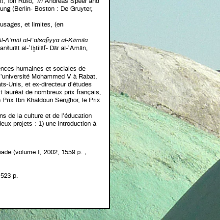
ī, Ibn Rušd,’
In
Andreas Speer and
ung (Berlin- Boston : De Gruyter,
usages, et limites, (en
l-A‘māl al-Falsafiyya al-Kāmila
nšurāt al-ʾIḫtilāf- Dār al-ʾAmān,
ences humaines et sociales de
 l’université Mohammed V à Rabat,
ts-Unis, et ex-directeur d’études
t lauréat de nombreux prix français,
 Prix Ibn Khaldoun Senghor, le Prix
ns de la culture et de l’éducation
ux projets : 1) une introduction à
iade (volume I, 2002, 1559 p. ;
 523 p.