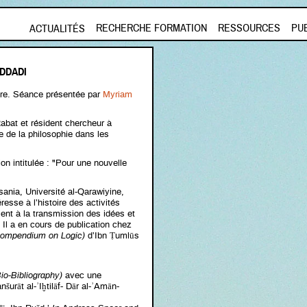
Aller au contenu principal
RECHERCHE FORMATION
RESSOURCES
PU
ACTUALITÉS
DDADI
bre. Séance présentée par
Myriam
Rabat et résident chercheur à
e de la philosophie dans les
on intitulée : "Pour une nouvelle
sania, Université al-Qarawiyine,
resse à l’histoire des activités
nt à la transmission des idées et
Il a en cours de publication chez
(Compendium on Logic)
d’Ibn Ṭumlūs
 Bio-Bibliography)
avec une
rāt al-ʾIḫtilāf- Dār al-ʾAmān-