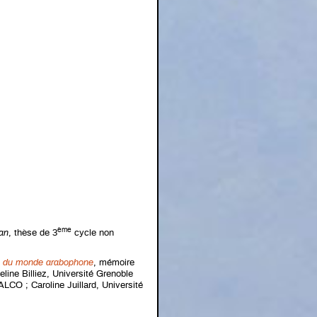
ème
an
, thèse de 3
cycle non
que du monde arabophone
, mémoire
ine Billiez, Université Grenoble
ALCO ; Caroline Juillard, Université