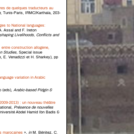
ires de quelques traducteurs au
n
, Tunis-Paris, IRMC/Karthala, 203-
es to National languages:
A. Assal and F. Ireton
shaping Livelihoods, Conflicts and
 entre construction allogène,
n Studies,
Special issue
h, E. Venadizzi et H. Sharkey), pp
 language variation in Arabic
o (eds),
Arabic-based Pidgin &
009-2013) : un nouveau théâtre
ational,
Présence de nouvelles
niversité Abdel Hamid Ibn Badis &
os marocaines
»,
in
M. Bénitez, C.