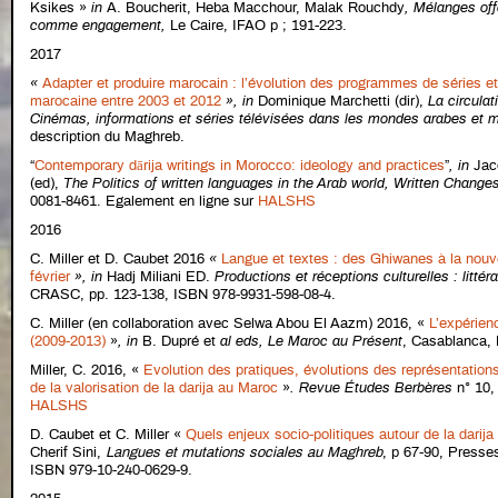
Ksikes »
in
A. Boucherit, Heba Macchour, Malak Rouchdy
,
Mélanges off
comme engagement
,
Le Caire, IFAO p ; 191-223.
2017
«
Adapter et produire marocain : l’évolution des programmes de séries et 
marocaine entre 2003 et 2012
»,
in
Dominique Marchetti (dir),
La circulat
Cinémas, informations et séries télévisées dans les mondes arabes et
description du Maghreb.
“
Contemporary dārija writings in Morocco: ideology and practices
”
,
in
Jac
(ed),
The Politics of written languages in the Arab world, Written Change
0081-8461. Egalement en ligne sur
HALSHS
2016
C. Miller et D. Caubet 2016
«
Langue et textes : des Ghiwanes à la nouve
février
»,
in
Hadj Miliani ED.
Productions et réceptions culturelles : litté
CRASC, pp. 123-138, ISBN 978-9931-598-08-4.
C. Miller (en collaboration avec Selwa Abou El Aazm) 2016,
«
L’expérien
(2009-2013)
»
,
in
B. Dupré et
al eds,
Le Maroc au Présent
, Casablanca, 
Miller, C. 2016, «
Evolution des pratiques, évolutions des représentations 
de la valorisation de la darija au Maroc
»
.
Revue Études Berbères
n° 10,
HALSHS
D. Caubet et C. Miller «
Quels enjeux socio-politiques autour de la darij
Cherif Sini,
Langues et mutations sociales au Maghreb
, p 67-90, Presse
ISBN 979-10-240-0629-9.