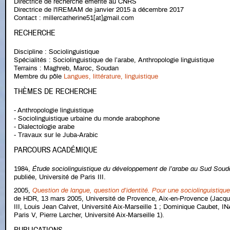
Directrice de recherche émérite au CNRS
Directrice de l'IREMAM de janvier 2015 à décembre 2017
Contact : millercatherine51[at]gmail.com
RECHERCHE
Discipline : Sociolinguistique
Spécialités : Sociolinguistique de l’arabe, Anthropologie linguistique
Terrains : Maghreb, Maroc, Soudan
Membre du pôle
Langues, littérature, linguistique
THÈMES DE RECHERCHE
- Anthropologie linguistique
- Sociolinguistique urbaine du monde arabophone
- Dialectologie arabe
- Travaux sur le Juba-Arabic
PARCOURS ACADÉMIQUE
1984,
Étude sociolinguistique du développement de l’arabe au Sud Soud
publiée, Université de Paris III.
2005,
Question de langue, question d’identité. Pour une sociolinguisti
de HDR, 13 mars 2005, Université de Provence, Aix-en-Provence (Jacquel
III, Louis Jean Calvet, Université Aix-Marseille 1 ; Dominique Caubet, IN
Paris V, Pierre Larcher, Université Aix-Marseille 1).
PUBLICATIONS