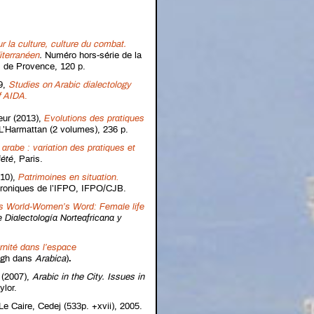
 la culture, culture du combat.
iterranéen
.
Numéro hors-série de la
s de Provence, 120 p.
19,
Studies on Arabic dialectology
f AIDA
.
eur (2013),
Evolutions des pratiques
 L’Harmattan (2 volumes), 236 p.
arabe : variation des pratiques et
iété
, Paris.
010),
Patrimoines en situation.
troniques de l’IFPO, IFPO/CJB.
 World-Women’s Word: Female life
 Dialectología Norteafricana y
rnité dans l’espace
eegh dans
Arabica
)
.
 (2007),
Arabic in the City. Issues in
lor.
 Le Caire, Cedej (533p. +xvii), 2005.