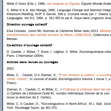
Miller & Doss (Eds.), 1996,
Les langues en Égypte
,
Égypte Monde Arab
C. Miller & A.A. Abu Manga, 1992,
Language Change and National Integra
Khartoum-Reading,
KUP & Garnet, 208 p. (compte rendu par J. Owens 
Languages
, Vol 9-2, 1994, p. 351-355 et par A. Kaye dans Linguistic Ana
Direction ouvrage collectif
Elsa Coslado, Justin Mc Guinnes et Catherine Miller (eds) 2013.
Médinas
transformations des centres anciens au Maroc (1999-2010)
, Collections
Berque.
Co-édition d’ouvrage collectif
D. Caubet, J. Billiez, T. Bulot, I. Léglise, C. Miller,
Sociolinguistique urba
Paris, L’Harmattan (2004).
Articles dans revues ou ouvrages
2023
Miller, C. ; Caubet, D & Ziamari, K., "
From emotion to politics: a socioli
Ultras’ chants
”,
In Journal of Arabic Sociolinguistics
Volume 1 Issue 1, p.
Press).
Ziamari, K. ; Caubet, C. et Miller, C., «
Poétique et politique dans les p
in
Cahiers de Littérature Orale
91, numéro thématique
Donner de la voix 
(sous la direction de Z. Carles).
Miller, C. & Caubet, D., "Sociolinguistics in North Africa”, M.J. Ball,
Soci
York: Routledge-Taylor, pp 361-370.