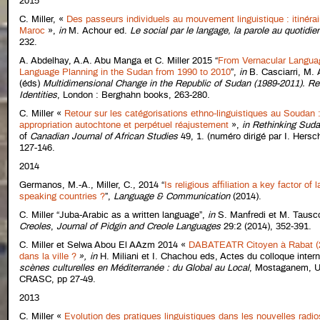
2015
C. Miller, «
Des passeurs individuels au mouvement linguistique : itinéra
Maroc
»,
in
M. Achour ed.
Le social par le langage, la parole au quotidie
232.
A. Abdelhay, A.A. Abu Manga et C. Miller 2015 “
From Vernacular Languag
Language Planning in the Sudan from 1990 to 2010
”,
in
B. Casciarri, M. 
(éds)
Multidimensional Change in the Republic of Sudan (1989-2011). Re
Identities
, London : Berghahn books, 263-280.
C. Miller «
Retour sur les catégorisations ethno-linguistiques au Soudan :
appropriation autochtone et perpétuel réajustement
»,
in Rethinking Suda
of
Canadian Journal of African Studies
49, 1. (numéro dirigé par I. Hersc
127-146.
2014
Germanos, M.-A., Miller, C., 2014 “
Is religious affiliation a key factor of
speaking countries ?
”,
Language & Communication
(2014).
C. Miller “Juba-Arabic as a written language”,
in
S. Manfredi et M. Tausc
Creoles
,
Journal of Pidgin and Creole Languages
29:2 (2014), 352-391.
C. Miller et Selwa Abou El AAzm 2014 «
DABATEATR Citoyen à Rabat (2
dans la ville ?
»,
in
H. Miliani et I. Chachou eds, Actes du colloque intern
scènes culturelles en Méditerranée : du Global au Local
, Mostaganem, U
CRASC, pp 27-49.
2013
C. Miller «
Evolution des pratiques linguistiques dans les nouvelles radi