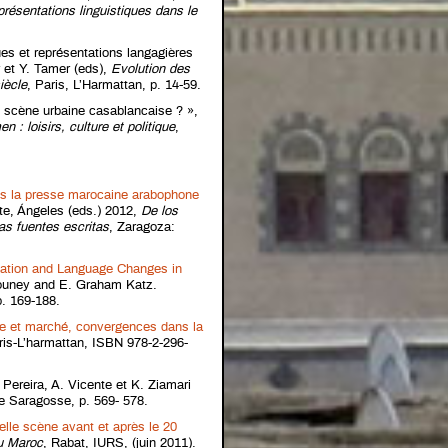
présentations linguistiques dans le
ues et représentations langagières
r et Y. Tamer (eds),
Evolution des
iècle
, Paris, L’Harmattan, p. 14-59.
e scène urbaine casablancaise ? »,
 loisirs, culture et politique
,
ns la presse marocaine arabophone
e, Ángeles (eds.) 2012,
De los
as fuentes escritas
, Zaragoza:
zation and Language Changes in
ouney and E. Graham Katz.
. 169-188.
e et marché, convergences dans la
ris-L’harmattan, ISBN 978-2-296-
 Pereira, A. Vicente et K. Ziamari
e Saragosse, p. 569- 578.
lle scène avant et après le 20
u Maroc
, Rabat, IURS, (juin 2011).