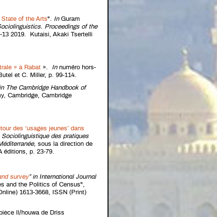
State of the Arts
".
In
Guram
ociolinguistics. Proceedings of the
0-13 2019. Kutaisi, Akaki Tsertelli
trale » à Rabat
».
In
numéro hors-
tel et C. Miller, p. 99-114.
in
The Cambridge Handbook of
y, Cambridge, Cambridge
tour des ‘usages jeunes’ dans
n Sociolinguistique des pratiques
 Méditerranée
, sous la direction de
 éditions, p. 23-79.
and survey
”
in
International Journal
s and the Politics of Census",
nline) 1613-3668, ISSN (Print)
 pièce Il/houwa de Driss