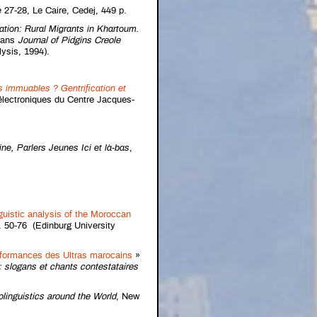
e
27-28, Le Caire, Cedej, 449 p.
tion: Rural Migrants in Khartoum
.
dans
Journal of Pidgins Creole
lysis, 1994).
 immuables ? Gentrification et
 électroniques du Centre Jacques-
ine, Parlers Jeunes Ici et là-bas
,
nguistic analysis of the Moroccan
 50-76 (Edinburg University
erformances des Ultras marocains
»
: slogans et chants contestataires
olinguistics around the World
, New