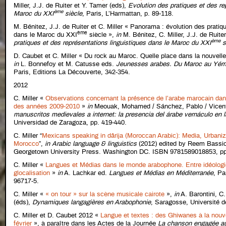
Miller, J.J. de Ruiter et Y. Tamer (eds),
Evolution des pratiques et des re
ème
Maroc du XXI
siècle
, Paris, L’Harmattan, p. 89-118.
M. Bénitez, J.J. de Ruiter et C. Miller « Panorama : évolution des pratiq
ème
dans le Maroc du XXI
siècle »,
in
M. Bénitez, C. Miller, J.J. de Ruite
ème
pratiques et des représentations linguistiques dans le Maroc du XXI
s
D. Caubet et C. Miller « Du rock au Maroc. Quelle place dans la nouvell
in
L. Bonnefoy et M. Catusse eds.
Jeunesses arabes. Du Maroc au Yémen :
Paris, Editions La Découverte, 342-354.
2012
C. Miller «
Observations concernant la présence de l’arabe marocain da
des années 2009-2010
»
in
Meouak, Mohamed / Sánchez, Pablo / Vicent
manuscritos medievales a internet: la presencia del árabe vernáculo en l
Universidad de Zaragoza, pp. 419-440.
C. Miller “
Mexicans speaking in dârija (Moroccan Arabic): Media, Urbani
Morocco
”,
in
Arabic language & linguistics
(2012) edited by Reem Bassi
Georgetown University Press. Washington DC. ISBN 9781589018853, pp
C. Miller «
Langues et Médias dans le monde arabophone. Entre idéologi
glocalisation
»
in
A. Lachkar ed.
Langues et Médias en Méditerranée
, Pa
96717-5.
C. Miller «
« on tour » sur la scène musicale cairote
»,
in
A. Barontini, C.
(éds),
Dynamiques langagières en Arabophonie
, Saragosse, Université d
C. Miller et D. Caubet 2012 «
Langue et textes : des Ghiwanes à la nouve
février
», à paraître dans les Actes de la Journée
La chanson engagée a