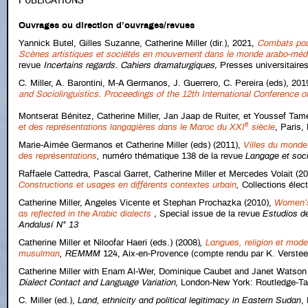
Ouvrages ou direction d’ouvrages/revues
Yannick Butel, Gilles Suzanne, Catherine Miller (dir.), 2021,
Combats pour
Scènes artistiques et sociétés en mouvement dans le monde arabo-méd
revue
Incertains regards. Cahiers dramaturgiques,
Presses universitaire
C. Miller, A. Barontini, M-A Germanos, J. Guerrero, C. Pereira (eds), 20
and Sociolinguistics. Proceedings of the 12th International Conference o
Montserat Bénitez, Catherine Miller, Jan Jaap de Ruiter, et Youssef Tam
e
et des représentations langagières dans le Maroc du XXI
siècle
, Paris,
Marie-Aimée Germanos et Catherine Miller (eds) (2011),
Villes du monde 
des représentations
,
numéro thématique 138 de la revue
Langage et soc
Raffaele Cattedra, Pascal Garret, Catherine Miller et Mercedes Volait (2
Constructions et usages en différents contextes urbain
,
Collections élec
Catherine Miller, Angeles Vicente et Stephan Prochazka (2010),
Women’s
as reflected in the Arabic dialects
,
Special issue de la revue
Estudios de
Andalusí
N° 13
Catherine Miller et Niloofar Haeri (eds.) (2008)
,
Langues, religion et mode
musulman
,
REMMM
124, Aix-en-Provence (compte rendu par K. Verst
Catherine Miller with Enam Al-Wer, Dominique Caubet and Janet Watson
Dialect Contact and Language Variation
, London-New York: Routledge-Tay
C. Miller (ed.),
Land, ethnicity and political legitimacy in Eastern Sudan
,