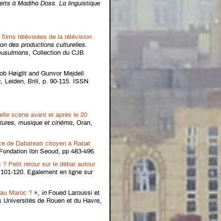
erts à Madiha Doss. La linguistique
films télévisées de la télévision
ion des productions culturelles.
 musulmans
, Collection du CJB
ob Høigilt and Gunvor Mejdell
s
,
Leiden, Brill, p. 90-115. ISSN
lle scène avant et après le 20
ratures, musique et cinéma
, Oran,
ce de Dabateatr citoyen à Rabat
Fondation Ibn Seoud, pp 483-496.
? Petit retour sur le débat autour
 101-120. Egalement en ligne sur
a au Maroc ?
»,
in
Foued Laroussi et
s Universités de Rouen et du Havre,