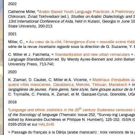
2022
Catherine Miller, "
Arabic-Based Youth Language Practices: A Preliminary 
Chikovani, Zviad Tskhvediani (ed.),
Studies on Arabic Dialectology and S
13rd International Conference of Aida
, held in Kutaisi, Georgia in June 1
State University, 200-213.
2021
Miller, C., «
Au cœur de la cité, l’émergence d’une « nouvelle scène théâ
série de la revue
Incertains regards
sous la direction de G. Suzanne, Y. Bu
C. Miller et J. Falchetta, «
Standardization and new urban vernaculars
»
Language Standardization
ed. By Wendy Ayres-Bennett and John Bellam
University Press, 713-740.
2020
K. Ziamari, D. Caubet, C. Miller et A. Vicente, «
Matériaux d’enquêtes au
quatre villes marocaines. Casablanca, Meknès, Tétouan, Marrakech
»
i
langagières de jeunes. Faire genre, faire style, faire groupe autour de la
C. Trymaille, C. Pereira, K. Zamari, et M. Gasquet-Cyrus, Grenoble, UGA
2018
th
“
Language and ethnic statistics in the 20
century Sudanese censuses 
of the Sociology of language
(Thematic Issue 252, "Survey-ing Language
edited by Alexandre Duchênes et Philippe N. Humbert), 125-152. ISSN (O
0165-2516 et sur
HALSHS
« Passage du français à la Dârija (arabe marocain) : trois versions de la