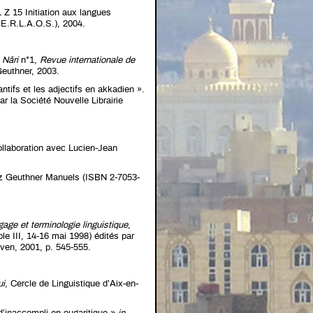
Z 15 Initiation aux langues
 E.R.L.A.O.S.), 2004.
 Nâri
n°1,
Revue internationale de
 Geuthner, 2003.
ntifs et les adjectifs en akkadien ».
par la Société Nouvelle Librairie
llaboration avec Lucien-Jean
hez Geuthner Manuels (ISBN 2-7053-
age et terminologie linguistique
,
le III, 14-16 mai 1998) édités par
ven, 2001, p. 545-555.
ui
, Cercle de Linguistique d’Aix-en-