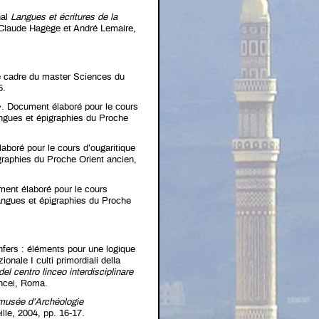
nal
Langues et écritures de la
e Claude Hagège et André Lemaire,
le cadre du master Sciences du
5.
. Document élaboré pour le cours
ngues et épigraphies du Proche
aboré pour le cours d’ougaritique
raphies du Proche Orient ancien,
ent élaboré pour le cours
angues et épigraphies du Proche
fers : éléments pour une logique
nale I culti primordiali della
del centro linceo interdisciplinare
ncei, Roma.
 musée d’Archéologie
lle, 2004, pp. 16-17.