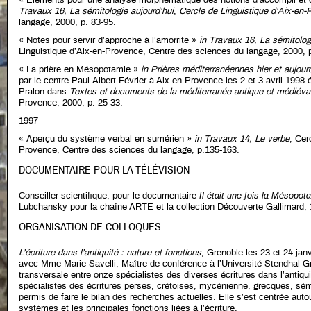
« Eléments pour une analyse morphématique des notions d’accompli et d
Travaux 16, La sémitologie aujourd’hui
,
Cercle de Linguistique d’Aix-en
langage, 2000, p. 83-95.
« Notes pour servir d’approche à l’amorrite »
in Travaux 16, La sémitolog
Linguistique d’Aix-en-Provence, Centre des sciences du langage, 2000, p
« La prière en Mésopotamie »
in Prières méditerranéennes hier et aujour
par le centre Paul-Albert Février à Aix-en-Provence les 2 et 3 avril 1998 é
Pralon dans
Textes et documents de la méditerranée antique et médiév
Provence, 2000, p. 25-33.
1997
« Aperçu du système verbal en sumérien »
in Travaux 14, Le verbe
, Cer
Provence, Centre des sciences du langage, p.135-163.
DOCUMENTAIRE POUR LA TÉLÉVISION
Conseiller scientifique, pour le documentaire
Il était une fois la Mésopot
Lubchansky pour la chaîne ARTE et la collection Découverte Gallimard, 
ORGANISATION DE COLLOQUES
L’écriture dans l’antiquité : nature et fonctions
, Grenoble les 23 et 24 jan
avec Mme Marie Savelli, Maître de conférence à l’Université Stendhal-Gr
transversale entre onze spécialistes des diverses écritures dans l’antiqu
spécialistes des écritures perses, crétoises, mycénienne, grecques, sémi
permis de faire le bilan des recherches actuelles. Elle s’est centrée auto
systèmes et les principales fonctions liées à l’écriture.