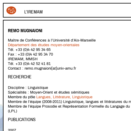
L'IREMAM
REMO MUGNAIONI
Maître de Conférences à l’Université d’Aix-Marseille
Département des études moyen-orientales
Tél. +33 (0)4 42 95 34 65
Fax : +33 (0)4 42 95 34 70
IREMAM, MMSH
Tél. +33 (0)4 42 52 41 81
Contact : remo.mugnaioni[at]univ-amu.fr
RECHERCHE
Discipline : Linguistique
Spécialités : Moyen-Orient et études sémitiques
Membre du pôle
Langues, Littérature, Linguistique
Membre de l’équipe (2008-2011) Linguistique, langues et littératures d
Membre de l’équipe Prosodie et Représentation Formelle du Langage du
(LPL)
PUBLICATIONS
2007