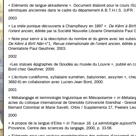
« Eléments de langue akkadienne ». Document élaboré pour le cours ISL 
sémitiques anciennes dans le cadre du département A.B.T.H.I.S. (UFR :
2003
« La stèle punique découverte à Champfleury en 1897 ».
De Kêmi à Birît
l’orient ancien
, éditée par la Société Nouvelle Librairie Orientaliste Paul
« Note pour servir à la description du nombre et du genre avec les substa
De Kêmi à Birît Nâri
n°1,
Revue internationale de l’orient ancien
, éditée 
Orientaliste Paul Geuthner, 2003.
2002
«Les statues épigraphes de Goudéa au musée du Louvre », publié en co
Bord chez Geuthner, 2000.
« L’écriture cunéiforme, syllabaire sumérien, babylonien, assyrien », c
3682-6) en collaboration avec Lucien-Jean Bord, 2000.
2001
« Métalangage et terminologie linguistique en Mésopotamie »
in Métalang
actes du colloque international de Grenoble (Université Stendhal - Grenob
Bernard Colombat et Marie Savelli, Orbis / Supplementa 17, Peeters Leu
2000
« A propos de la langue d’Ebla »
in
Travaux 16, La sémitologie aujourd’h
Provence, Centre des sciences du langage, 2000, p. 33-56.