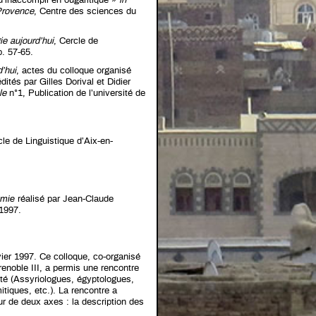
’inaccompli en ougaritique »
in
-Provence
, Centre des sciences du
ie aujourd’hui
, Cercle de
. 57-65.
d’hui
, actes du colloque organisé
dités par Gilles Dorival et Didier
ale
n°1, Publication de l’université de
cle de Linguistique d’Aix-en-
amie
réalisé par Jean-Claude
1997.
vier 1997. Ce colloque, co-organisé
enoble III, a permis une rencontre
ité (Assyriologues, égyptologues,
tiques, etc.). La rencontre a
ur de deux axes : la description des