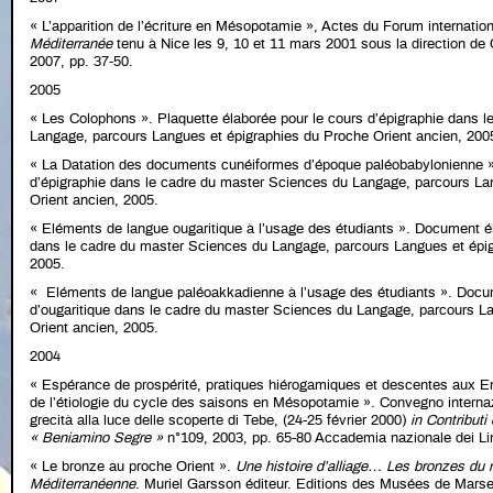
« L’apparition de l’écriture en Mésopotamie », Actes du Forum internatio
Méditerranée
tenu à Nice les 9, 10 et 11 mars 2001 sous la direction d
2007, pp. 37-50.
2005
« Les Colophons ». Plaquette élaborée pour le cours d’épigraphie dans 
Langage, parcours Langues et épigraphies du Proche Orient ancien, 200
« La Datation des documents cunéiformes d’époque paléobabylonienne »
d’épigraphie dans le cadre du master Sciences du Langage, parcours La
Orient ancien, 2005.
« Eléments de langue ougaritique à l’usage des étudiants ». Document él
dans le cadre du master Sciences du Langage, parcours Langues et épig
2005.
« Eléments de langue paléoakkadienne à l’usage des étudiants ». Docum
d’ougaritique dans le cadre du master Sciences du Langage, parcours L
Orient ancien, 2005.
2004
« Espérance de prospérité, pratiques hiérogamiques et descentes aux En
de l’étiologie du cycle des saisons en Mésopotamie ». Convegno internazio
grecità alla luce delle scoperte di Tebe, (24-25 février 2000)
in Contributi 
« Beniamino Segre »
n°109, 2003, pp. 65-80 Accademia nazionale dei Li
« Le bronze au proche Orient ».
Une histoire d’alliage… Les bronzes du
Méditerranéenne
. Muriel Garsson éditeur. Editions des Musées de Marsei