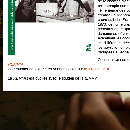
deux champs d’acti
philanthropie comm
l’émergence des po
comme un phénomèn
progressif de l’Éta
1970, ce numéro ex
porosités entre sph
domaine du dévelo
examinant les confi
les différentes déc
les pays, le numér
partagées à l’échel
Consulter ce numér
REMMM
Commander ce volume en version papier sur
le site des PUP
La
REMMM
est publiée avec le soutien de l’IREMAM.