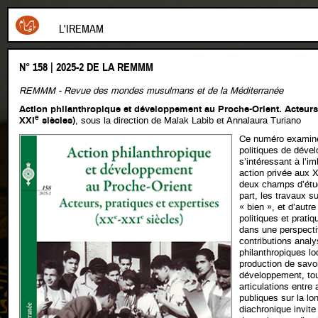
L'IREMAM
N° 158 | 2025-2 DE LA REMMM
REMMM - Revue des mondes musulmans et de la Méditerranée
Action philanthropique et développement au Proche-Orient. Acteurs,
e
XXI
siècles)
, sous la direction de Malak Labib et Annalaura Turiano
Ce numéro examine l
politiques de déve
s’intéressant à l’im
action privée aux 
deux champs d’étud
part, les travaux su
« bien », et d’autre
politiques et prati
dans une perspectiv
contributions analy
philanthropiques lo
production de savoi
développement, tou
articulations entre 
publiques sur la lo
diachronique invite