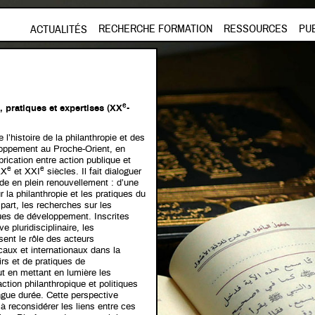
Aller au contenu principal
RECHERCHE FORMATION
RESSOURCES
PU
ACTUALITÉS
e
 pratiques et expertises (XX
-
’histoire de la philanthropie et des
loppement au Proche-Orient, en
brication entre action publique et
e
e
XX
et XXI
siècles. Il fait dialoguer
e en plein renouvellement : d’une
r la philanthropie et les pratiques du
 part, les recherches sur les
ques de développement. Inscrites
e pluridisciplinaire, les
sent le rôle des acteurs
caux et internationaux dans la
rs et de pratiques de
t en mettant en lumière les
action philanthropique et politiques
ngue durée. Cette perspective
 à reconsidérer les liens entre ces