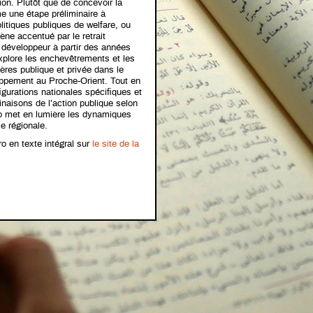
on. Plutôt que de concevoir la
e une étape préliminaire à
litiques publiques de welfare, ou
e accentué par le retrait
t développeur à partir des années
plore les enchevêtrements et les
ères publique et privée dans le
ppement au Proche-Orient. Tout en
gurations nationales spécifiques et
linaisons de l’action publique selon
o met en lumière les dynamiques
le régionale.
o en texte intégral sur
le site de la