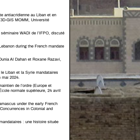
tte antiacridienne au Liban et en
b 3D-GIS MOMM, Université
», séminaire WADI de l’IFPO, discuté
d Lebanon during the French mandate
 Dunia Al Dahan et Roxane Razavi,
 : le Liban et la Syrie mandataires
4 mai 2024.
maintien de l’ordre (Europe et
cole normale supérieure, 24 avril
 Damascus under the early French
 Concurrences in Colonial and
mandataires : une histoire située