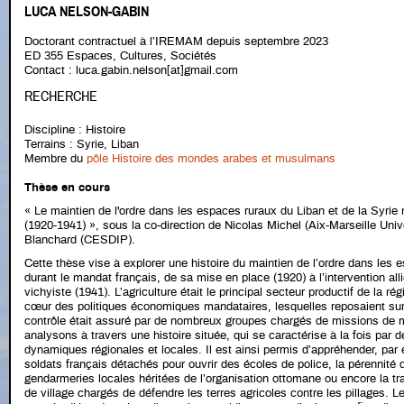
LUCA NELSON-GABIN
Doctorant contractuel à l’IREMAM depuis septembre 2023
ED 355 Espaces, Cultures, Sociétés
Contact : luca.gabin.nelson[at]gmail.com
RECHERCHE
Discipline : Histoire
Terrains : Syrie, Liban
Membre du
pôle Histoire des mondes arabes et musulmans
Thèse en cours
« Le maintien de l'ordre dans les espaces ruraux du Liban et de la Syrie 
(1920-1941) », sous la co-direction de Nicolas Michel (Aix-Marseille U
Blanchard (CESDIP).
Cette thèse vise à explorer une histoire du maintien de l’ordre dans les 
durant le mandat français, de sa mise en place (1920) à l’intervention all
vichyiste (1941). L’agriculture était le principal secteur productif de la rég
cœur des politiques économiques mandataires, lesquelles reposaient sur un
contrôle était assuré par de nombreux groupes chargés de missions de ma
analysons à travers une histoire située, qui se caractérise à la fois par 
dynamiques régionales et locales. Il est ainsi permis d’appréhender, par 
soldats français détachés pour ouvrir des écoles de police, la pérennité 
gendarmeries locales héritées de l’organisation ottomane ou encore la tr
de village chargés de défendre les terres agricoles contre les pillages. L