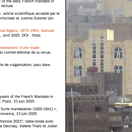
s of the early French mandate in
 lecture.
, article scientifique accepté par le
rmichael et Justine Soistier (en
nial Algeria, 1870–1954, Samuel
 avril 2025. DOI : https
résentations d’une triade
du comité éditorial de la revue,
cle de vulgarisation, paru dans
 years of the French Mandate in
 Paris, 23 juin 2025.
en Syrie mandataires (1920-1941) »,
Provence, 13 juin 2025.
histoire 2021", table-ronde avec
 Devroey, Valérie Theis et Julien