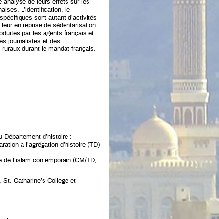
e analyse de leurs effets sur les
ses. L’identification, le
pécifiques sont autant d’activités
 leur entreprise de sédentarisation
duites par les agents français et
es journalistes et des
 ruraux durant le mandat français.
 Département d’histoire :
tion à l’agrégation d’histoire (TD)
e de l’islam contemporain (CM/TD,
 St. Catharine’s College et