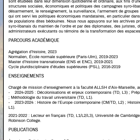
sont étudiées dans leur dimension quotidienne et ordinaire, aux fins d’un
structures sociales, économiques et politiques des campagnes syro-libanai
désarmement, le renseignement, la surveillance, l’armement de groupes s
qui ont servi les politiques économiques mandataires, en particulier dans
de populations dites bédouines. Nous nous appuyons sur les archives pro
syro-libanais du maintien de l’ordre et par des diplomates, des juristes, d
administrateurs exécutants ou témoins de la transformation des espaces
PARCOURS ACADÉMIQUE
Agrégation d’histoire, 2023
Normalien, École normale supérieure (Paris-Ulm), 2019-2023
Master d’histoire transnationale (ENS et ENC), 2019-2021
Cycle pluridisciplinaire d’études supérieures (PSL), 2016-2019
ENSEIGNEMENTS
Chargé de mission d’enseignement à la faculté ALLSH d’Aix-Marseille, au
- 2024-2025 : Décolonisations et enjeux contemporains (TD, L3) ; Prépara
; Méthodologie du travail universitaire (TD, L1).
- 2023-2024 : Histoire de l’Europe contemporaine (CM/TD, L2) ; Histoir
L1).
2021-2022 : Lecteur en français (TD, L1/L2/L3), Université de Cambridge,
Robinson College.
PUBLICATIONS