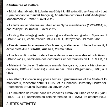
Séminaires et ateliers
« Mukāfaḥat al-jarād fī Lubnān wa-Sūriyā khilāl al-intidāb al-Faransī » [Lu
Syrie pendant le mandat français], Académie doctorale HoRÉA-Maghre
Mohammed V, Rabat, 9 avril 2025.
« La lutte antiacridienne au Liban et en Syrie mandataires (1920-1941) 
par Philippe Bourmaud, 3 avril 2025.
« Finding the village guards : policing woodlands and goats in Syria an
(1920-1941) », école d’hiver IMS/FORTH, Rethymnon, 19 mars 2025.
« Empêchements et enjeux d’archives », atelier avec Juliette Honvault,
école d’été ANR SHAKK, Aussois, 28 mai 2024.
« Lire la conflictualité rurale à l’aune de sources coloniales et policières
(1920-1941) », séminaire des doctorants et doctorantes de l’IREMAM, 1
« Maintenir l’ordre en Syrie sous mandat français », cours « Histoire du 
e
e
colonies, XIX
-XX
siècles) », assuré par Tobias Wagemann (IHMC) à l’É
2024.
« An attempt in colonising police forces : gendarmeries of the State of
mandate », rencontre entre l’ED 355 et le Linnaeus University Centre for
Postcolonial Studies (Suède), 30 janvier 2024.
« Le maintien de l’ordre dans les espaces ruraux du Liban et de la Syrie 
(1920-1941) », séminaire du pôle histoire de l’IREMAM, 16 octobre 2023.
AUTRES ACTIVITÉS