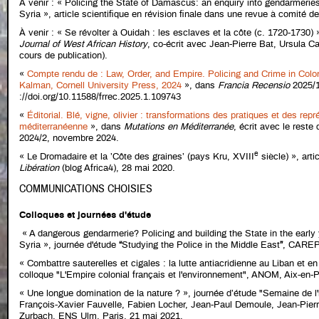
À venir : « Policing the State of Damascus: an enquiry into gendarmerie
Syria », article scientifique en révision finale dans une revue à comité de
À venir : « Se révolter à Ouidah : les esclaves et la côte (c. 1720-1730) »
Journal of West African History
, co-écrit avec Jean-Pierre Bat, Ursula Ca
cours de publication).
«
Compte rendu de : Law, Order, and Empire. Policing and Crime in Colo
Kalman, Cornell University Press, 2024
», dans
Francia Recensio
2025/1,
://doi.org/10.11588/frrec.2025.1.109743
«
Éditorial. Blé, vigne, olivier : transformations des pratiques et des rep
méditerranéenne
», dans
Mutations en Méditerranée
, écrit avec le reste 
2024/2, novembre 2024.
e
« Le Dromadaire et la ’Côte des graines’ (pays Kru, XVIII
siècle) », arti
Libération
(blog Africa4), 28 mai 2020.
COMMUNICATIONS CHOISIES
Colloques et journées d'étude
« A dangerous gendarmerie? Policing and building the State in the early
Syria », journée d'étude
“
Studying the Police in the Middle East
”
, CAREP,
« Combattre sauterelles et cigales : la lutte antiacridienne au Liban et 
colloque "L'Empire colonial français et l'environnement", ANOM, Aix-en-
« Une longue domination de la nature ? », journée d’étude "Semaine de l'
François-Xavier Fauvelle, Fabien Locher, Jean-Paul Demoule, Jean-Pierre
Zurbach, ENS Ulm, Paris, 21 mai 2021.