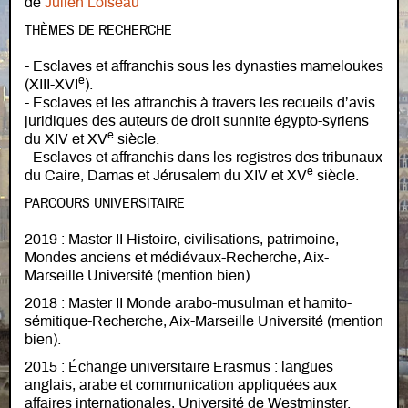
de
Julien Loiseau
THÈMES DE RECHERCHE
- Esclaves et affranchis sous les dynasties mameloukes
e
(XIII-XVI
).
- Esclaves et les affranchis à travers les recueils d’avis
juridiques des auteurs de droit sunnite égypto-syriens
e
du XIV et XV
siècle.
- Esclaves et affranchis dans les registres des tribunaux
e
du Caire, Damas et Jérusalem du XIV et XV
siècle.
PARCOURS UNIVERSITAIRE
2019 : Master II Histoire, civilisations, patrimoine,
Mondes anciens et médiévaux-Recherche, Aix-
Marseille Université (mention bien).
2018 : Master II Monde arabo-musulman et hamito-
sémitique-Recherche, Aix-Marseille Université (mention
bien).
2015 : Échange universitaire Erasmus : langues
anglais, arabe et communication appliquées aux
affaires internationales, Université de Westminster.