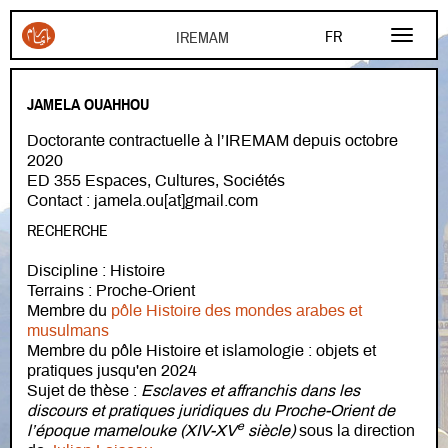
Aller au contenu principal
FR
EN
JAMELA OUAHHOU
AR
Doctorante contractuelle à l’IREMAM depuis octobre
2020
ED 355 Espaces, Cultures, Sociétés
Contact : jamela.ou[at]gmail.com
RECHERCHE
Discipline : Histoire
Terrains : Proche-Orient
Membre du
pôle Histoire des mondes arabes et
musulmans
Membre du pôle Histoire et islamologie : objets et
pratiques jusqu'en 2024
Sujet de thèse :
Esclaves et affranchis dans les
discours et pratiques juridiques du Proche-Orient de
e
l’époque mamelouke (XIV-XV
siècle)
sous la direction