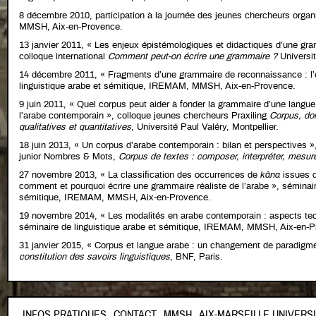
8 décembre 2010, participation à la journée des jeunes chercheurs orga
MMSH, Aix-en-Provence.
13 janvier 2011, « Les enjeux épistémologiques et didactiques d’une gr
colloque international
Comment peut-on écrire une grammaire ?
Universit
14 décembre 2011, « Fragments d’une grammaire de reconnaissance : l
linguistique arabe et sémitique, IREMAM, MMSH, Aix-en-Provence.
9 juin 2011, « Quel corpus peut aider à fonder la grammaire d’une langu
l’arabe contemporain », colloque jeunes chercheurs Praxiling
Corpus, do
qualitatives et quantitatives
, Université Paul Valéry, Montpellier.
18 juin 2013, « Un corpus d’arabe contemporain : bilan et perspectives »,
junior Nombres & Mots,
Corpus de textes : composer, interpréter, mesur
27 novembre 2013, « La classification des occurrences de
kâna
issues d
comment et pourquoi écrire une grammaire réaliste de l’arabe », séminair
sémitique, IREMAM, MMSH, Aix-en-Provence.
19 novembre 2014, « Les modalités en arabe contemporain : aspects te
séminaire de linguistique arabe et sémitique, IREMAM, MMSH, Aix-en-P
31 janvier 2015, « Corpus et langue arabe : un changement de paradi
constitution des savoirs linguistiques
, BNF, Paris.
FOOTER
INFOS PRATIQUES
CONTACT
MMSH
AIX-MARSEILLE UNIVERS