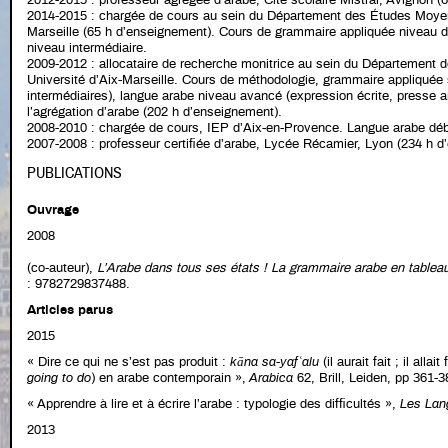
2012-2015 : professeur agrégée d’arabe, Cité scolaire Mistral, Avignon (
2014-2015 : chargée de cours au sein du Département des Études Moyen-O
Marseille (65 h d’enseignement). Cours de grammaire appliquée niveau déb
niveau intermédiaire.
2009-2012 : allocataire de recherche monitrice au sein du Département
Université d’Aix-Marseille. Cours de méthodologie, grammaire appliquée 
intermédiaires), langue arabe niveau avancé (expression écrite, presse 
l’agrégation d’arabe (202 h d’enseignement).
2008-2010 : chargée de cours, IEP d’Aix-en-Provence. Langue arabe déb
2007-2008 : professeur certifiée d’arabe, Lycée Récamier, Lyon (234 h d
PUBLICATIONS
Ouvrage
2008
(co-auteur),
L’Arabe dans tous ses états ! La grammaire arabe en tablea
: 9782729837488.
Articles parus
2015
« Dire ce qui ne s’est pas produit :
kāna sa-yafʿalu
(il aurait fait ; il allait
going to do
) en arabe contemporain »,
Arabica
62, Brill, Leiden, pp 361-3
« Apprendre à lire et à écrire l’arabe : typologie des difficultés »,
Les Lan
2013