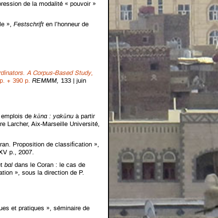
ression de la modalité « pouvoir »
le »,
Festschrift
en l’honneur de
dinators
.
A Corpus-Based Study
,
p. + 390 p.
REMMM,
133 | juin
s emplois de
kāna : yakūnu
à partir
e Larcher, Aix-Marseille Université,
an. Proposition de classification »,
XXV p., 2007.
t
bal
dans le Coran : le cas de
tion », sous la direction de P.
ues et pratiques », séminaire de