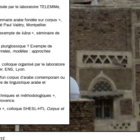
nisée par le laboratoire TELEMMe,
ammaire arabe fondée sur corpus »,
é Paul Valéry, Montpellier.
’exemple de
kâna
», séminaire de
e pluriglossique ? Exemple de
nnées, modèles : approches
 colloque organisé par le laboratoire
er
, ENS, Lyon.
'un corpus d’arabe contemporain ou
e de linguistique arabe et
chniques et méthodologiques »,
rovence.
gme », colloque SHESL-HTL
Corpus et
ITÉ