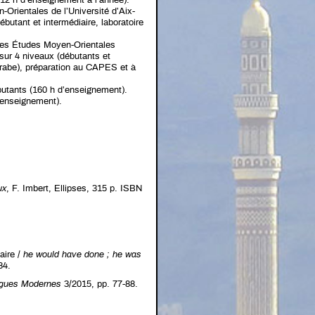
612 h d’enseignement à l’année).
rientales de l’Université d’Aix-
utant et intermédiaire, laboratoire
 des Études Moyen-Orientales
sur 4 niveaux (débutants et
arabe), préparation au CAPES et à
utants (160 h d’enseignement).
’enseignement).
ux
, F. Imbert, Ellipses, 315 p. ISBN
 faire /
he would have done ; he was
84.
gues Modernes
3/2015, pp. 77-88.