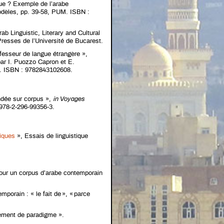
que ? Exemple de l’arabe
dèles, pp. 39-58, PUM. ISBN :
rab Linguistic, Literary and Cultural
Presses de l’Université de Bucarest.
ofesseur de langue étrangère »,
ar I. Puozzo Capron et E.
5. ISBN : 9782843102608.
ndée sur corpus »,
in
Voyages
: 978-2-296-99356-3.
tiques
», Essais de linguistique
 pour un corpus d’arabe contemporain
porain : « le fait de », « parce
gement de paradigme ».