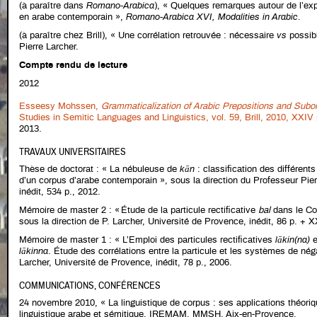
(à paraître dans
Romano-Arabica
), « Quelques remarques autour de l’exp
en arabe contemporain »,
Romano-Arabica XVI, Modalities in Arabic
.
(à paraître chez Brill), « Une corrélation retrouvée : nécessaire
vs
possib
Pierre Larcher.
Compte rendu de lecture
2012
Esseesy Mohssen,
Grammaticalization of Arabic Prepositions and Subor
Studies in Semitic Languages and Linguistics, vol. 59, Brill, 2010, XXIV 
2013.
TRAVAUX UNIVERSITAIRES
Thèse de doctorat : « La nébuleuse de
kān
: classification des différent
d’un corpus d’arabe contemporain », sous la direction du Professeur Pierr
inédit, 534 p., 2012.
Mémoire de master 2 : « Étude de la particule rectificative
bal
dans le Cor
sous la direction de P. Larcher, Université de Provence, inédit, 86 p. + 
Mémoire de master 1 : « L’Emploi des particules rectificatives
lākin(na)
e
lākinna
. Étude des corrélations entre la particule et les systèmes de néga
Larcher, Université de Provence, inédit, 78 p., 2006.
COMMUNICATIONS, CONFÉRENCES
24 novembre 2010, « La linguistique de corpus : ses applications théoriq
linguistique arabe et sémitique, IREMAM, MMSH, Aix-en-Provence.