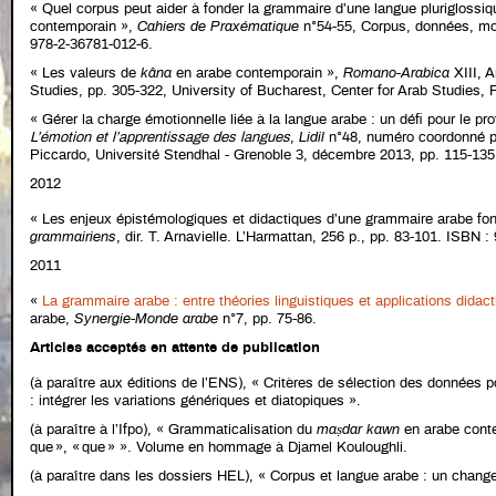
« Quel corpus peut aider à fonder la grammaire d’une langue pluriglossi
contemporain »,
Cahiers de Praxématique
n°54-55, Corpus, données, mo
978-2-36781-012-6.
« Les valeurs de
kâna
en arabe contemporain »,
Romano-Arabica
XIII, A
Studies, pp. 305-322, University of Bucharest, Center for Arab Studies, 
« Gérer la charge émotionnelle liée à la langue arabe : un défi pour le pr
L’émotion et l’apprentissage des langues
,
Lidil
n°48, numéro coordonné p
Piccardo, Université Stendhal - Grenoble 3, décembre 2013, pp. 115-13
2012
« Les enjeux épistémologiques et didactiques d’une grammaire arabe fo
grammairiens
, dir. T. Arnavielle. L’Harmattan, 256 p., pp. 83-101. ISBN 
2011
«
La grammaire arabe : entre théories linguistiques et applications didac
arabe,
Synergie-Monde arabe
n°7, pp. 75-86.
Articles acceptés en attente de publication
(à paraître aux éditions de l’ENS), « Critères de sélection des données
: intégrer les variations génériques et diatopiques ».
(à paraître à l’Ifpo), « Grammaticalisation du
maṣdar kawn
en arabe contem
que », « que » ». Volume en hommage à Djamel Kouloughli.
(à paraître dans les dossiers HEL), « Corpus et langue arabe : un chan