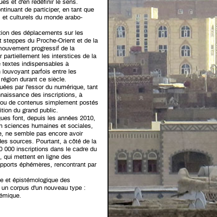
es et d'en redéfinir le sens.
ontinuant de participer, en tant que
es et culturels du monde arabo-
ation des déplacements sur les
et steppes du Proche-Orient et de la
mouvement progressif de la
partiellement les interstices de la
e textes indispensables à
n louvoyant parfois entre les
région durant ce siècle.
uées par l'essor du numérique, tant
aissance des inscriptions, à
es ou de contenus simplement postés
tion du grand public.
iques font, depuis les années 2010,
en sciences humaines et sociales,
re, ne semble pas encore avoir
des sources. Pourtant, à côté de la
0 000 inscriptions dans le cadre du
 qui mettent en ligne des
pports éphémères, rencontrant par
ue et épistémologique des
r un corpus d'un nouveau type :
démique.