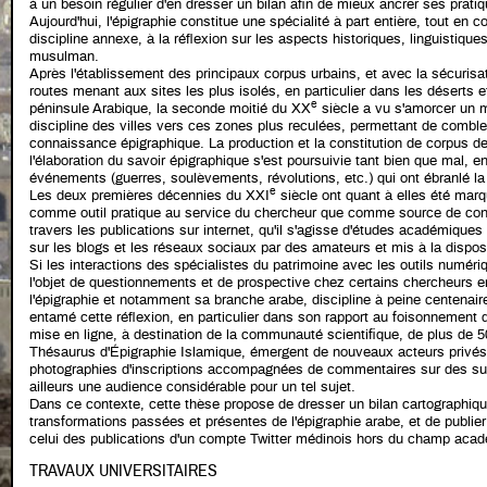
à un besoin régulier d'en dresser un bilan afin de mieux ancrer ses pratiqu
Aujourd'hui, l'épigraphie constitue une spécialité à part entière, tout en c
discipline annexe, à la réflexion sur les aspects historiques, linguistiqu
musulman.
Après l'établissement des principaux corpus urbains, et avec la sécuris
routes menant aux sites les plus isolés, en particulier dans les déserts 
e
péninsule Arabique, la seconde moitié du XX
siècle a vu s'amorcer un 
discipline des villes vers ces zones plus reculées, permettant de combler 
connaissance épigraphique. La production et la constitution de corpus d
l'élaboration du savoir épigraphique s'est poursuivie tant bien que mal, e
événements (guerres, soulèvements, révolutions, etc.) qui ont ébranlé la 
e
Les deux premières décennies du XXI
siècle ont quant à elles été marq
comme outil pratique au service du chercheur que comme source de conn
travers les publications sur internet, qu'il s'agisse d'études académiqu
sur les blogs et les réseaux sociaux par des amateurs et mis à la disposi
Si les interactions des spécialistes du patrimoine avec les outils numér
l'objet de questionnements et de prospective chez certains chercheurs 
l'épigraphie et notamment sa branche arabe, discipline à peine centenai
entamé cette réflexion, en particulier dans son rapport au foisonnement 
mise en ligne, à destination de la communauté scientifique, de plus de 5
Thésaurus d'Épigraphie Islamique, émergent de nouveaux acteurs privés,
photographies d'inscriptions accompagnées de commentaires sur des su
ailleurs une audience considérable pour un tel sujet.
Dans ce contexte, cette thèse propose de dresser un bilan cartographiq
transformations passées et présentes de l'épigraphie arabe, et de publie
celui des publications d'un compte Twitter médinois hors du champ aca
TRAVAUX UNIVERSITAIRES