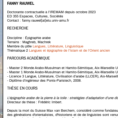
FANNY RAUWEL
Doctorante contractuelle à l’IREMAM depuis octobre 2023
ED 355 Espaces, Cultures, Sociétés
Contact : fanny.rauwel[at]etu.univ-amu.fr
RECHERCHE
Discipline : Épigraphie arabe
Terrains : Maghreb, Machrek
Membre du pôle
Langues, Littérature, Linguistique
Thématique 2
Langues et épigraphie de l’Islam et de l’Orient ancien
PARCOURS ACADÉMIQUE
- Master 2 Monde Arabo-Musulman et Hamito-Sémitique, Aix-Marseille Un
- Master 1 Monde Arabo-Musulman et Hamito-Sémitique, Aix-Marseille Un
- Licence 3 Langue, Littérature, Civilisation d’arabe (LLCER), Aix-Marseil
- Diplôme d’ingénieur des Ponts-Paristech, 2008.
THÈSE EN COURS
L’épigraphie arabe de la pierre à la toile : stratégies d’adaptation d’une d
Directeur de thèse : Frédéric Imbert.
Depuis la mort du Suisse Max van Berchem, considéré comme fondateur 
des générations d'orientalistes, d'historiens et de de linguistes sont ven