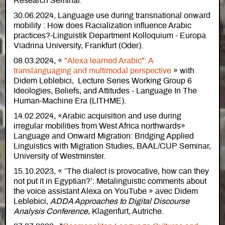
Research Seminar.
30.06.2024, Language use during transnational onward
mobility : How does Racialization influence Arabic
practices?-Linguistik Department Kolloquium - Europa
Viadrina University, Frankfurt (Oder).
08.03.2024, «
"Alexa learned Arabic": A
translanguaging and multimodal perspective
» with
Didem Leblebici, Lecture Series Working Group 6
Ideologies, Beliefs, and Attitudes - Language In The
Human-Machine Era (LITHME).
14.02.2024, «Arabic acquisition and use during
irregular mobilities from West Africa northwards»
Language and Onward Migration: Bridging Applied
Linguistics with Migration Studies, BAAL/CUP Seminar,
University of Westminster.
15.10.2023, « “The dialect is provocative, how can they
not put it in Egyptian?’: Metalinguistic comments about
the voice assistant Alexa on YouTube » avec Didem
Leblebici,
ADDA Approaches to Digital Discourse
Analysis Conference
, Klagenfurt, Autriche.