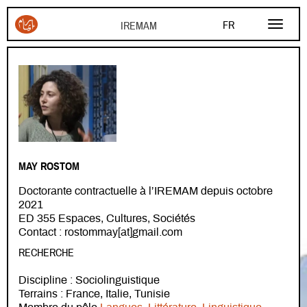
Aller au contenu principal
FR
EN
AR
MAY ROSTOM
Doctorante contractuelle à l’IREMAM depuis octobre
2021
ED 355 Espaces, Cultures, Sociétés
Contact : rostommay[at]gmail.com
RECHERCHE
Discipline : Sociolinguistique
Terrains : France, Italie, Tunisie