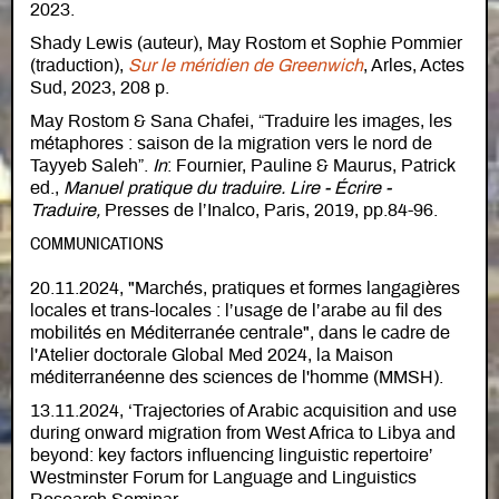
2023.
Shady Lewis (auteur), May Rostom et Sophie Pommier
(traduction),
Sur le méridien de Greenwich
, Arles, Actes
Sud, 2023, 208 p.
May Rostom & Sana Chafei, “Traduire les images, les
métaphores : saison de la migration vers le nord de
Tayyeb Saleh”.
In
: Fournier, Pauline & Maurus, Patrick
ed.,
Manuel pratique du traduire. Lire - Écrire -
Traduire,
Presses de l’Inalco, Paris, 2019, pp.84-96.
COMMUNICATIONS
20.11.2024, "Marchés, pratiques et formes langagières
locales et trans-locales : l’usage de l’arabe au fil des
mobilités en Méditerranée centrale", dans le cadre de
l'Atelier doctorale Global Med 2024, la Maison
méditerranéenne des sciences de l'homme (MMSH).
13.11.2024, ‘Trajectories of Arabic acquisition and use
during onward migration from West Africa to Libya and
beyond: key factors influencing linguistic repertoire’
Westminster Forum for Language and Linguistics