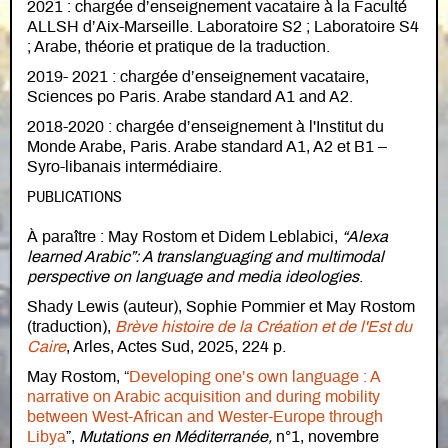
2021 : chargée d’enseignement vacataire à la Faculté
ALLSH d’Aix-Marseille. Laboratoire S2 ; Laboratoire S4
; Arabe, théorie et pratique de la traduction.
2019- 2021 : chargée d’enseignement vacataire,
Sciences po Paris. Arabe standard A1 and A2.
2018-2020 : chargée d’enseignement à l'Institut du
Monde Arabe, Paris. Arabe standard A1, A2 et B1 –
Syro-libanais intermédiaire.
PUBLICATIONS
À paraître : May Rostom et Didem Leblabici,
“Alexa
learned Arabic”: A translanguaging and multimodal
perspective on language and media ideologies
.
Shady Lewis (auteur), Sophie Pommier et May Rostom
(traduction),
Brève histoire de la Création et de l'Est du
Caire
, Arles, Actes Sud, 2025, 224 p.
May Rostom, “
Developing one’s own language : A
narrative on Arabic acquisition and during mobility
between West-African and Wester-Europe through
Libya
”,
Mutations en Méditerranée,
n°1, novembre