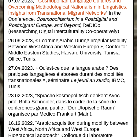
07.07.2023, "
Cosmopolitan Language Cultures and
Overcoming Methodological Nationalism in Linguistics.
Insights from Transnational Migrant Networks
" in the
Conference:
Cosmopolitanism in a Postdigital and
Postmigrant Europe, and Beyond
, ReDICo
(Researching Digital Interculturality Co-operatively).
26.06.2023, « Learning Arabic During Irregular Mobility
Between West Africa and Western Europe », Center for
Middle Eastern Studies, Harvard University, Tunisia
Office, Tunis.
27.04.2023, « Qu'est-ce que la langue arabe ? Des
pratiques langagières élaborées durant des mobilités
transnationales », séminaire
Le jeudi au studio
, IRMC,
Tunis.
23.02.2023, “Sprache kosmopolitisch denken” Avec
prof. Britta Schneider, dans le cadre de la série de
conférences grand public : “Der Utopische Raum”
organisée par Medico-Frankfurt (Main).
16.12.2022, “Arabic acquisition during mobility between
West Africa, North Africa and West Europe.
Biographical approach”. Colloque du laboratoire