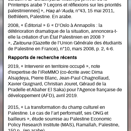
Printemps arabe ? Leçons et réflexions sur les priorités
palestiniennes] »,
Haq al-‘Auda
, n°43, 15 mai 2011,
Bethléem, Palestine. En arabe.
2008, « Éditorial » & « D’Oslo à Annapolis : la
détérioration dramatique de la situation, annoncera-t-
elle la création d’un État Palestinien en 2008 ?
»,
Zaitouna
(Gazette de l’Union Générale des étudiants
de Palestine en France), n°10, mars 2008, p. 2, 4-6.
Rapports de recherche récents
2019, « Intervenir en territoire occupé », note
d'expertise de l’iReMMO (co-écrite avec Dima
Alsajdeya, Pierre Blanc, Jean-Paul Chagnollaud,
Xavier Guignard, Christian Jouret, Géraud de la
Pradelle et Abaher El Saka) pour l'Agence française de
développement (AFD), avril 2019.
2015, « La transformation du champ culturel en
Palestine. Le cas de l’art performatif, ses ONG et
bailleurs », étude soumise au Palestine Economic
Policy Research Institute (MAS), Ramallah, Palestine,
150 p., (en arabe).