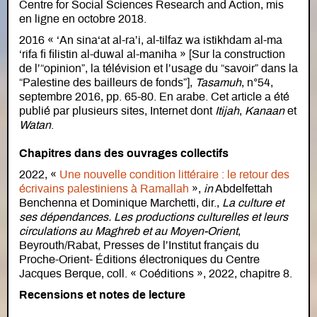
Centre for Social Sciences Research and Action, mis
en ligne en octobre 2018.
2016 « ‘An sina‘at al-ra’i, al-tilfaz wa istikhdam al-ma
‘rifa fi filistin al-duwal al-maniha » [Sur la construction
de l’“opinion”, la télévision et l’usage du “savoir” dans la
“Palestine des bailleurs de fonds”],
Tasamuh
, n°54,
septembre 2016, pp. 65-80. En arabe. Cet article a été
publié par plusieurs sites, Internet dont
Itijah
,
Kanaan
et
Watan
.
Chapitres dans des ouvrages collectifs
2022, «
Une nouvelle condition littéraire : le retour des
écrivains palestiniens à Ramallah
»,
in
Abdelfettah
Benchenna et Dominique Marchetti, dir.,
La culture et
ses dépendances. Les productions culturelles et leurs
circulations au Maghreb et au Moyen-Orient
,
Beyrouth/Rabat, Presses de l’Institut français du
Proche-Orient- Éditions électroniques du Centre
Jacques Berque, coll. « Coéditions », 2022, chapitre 8.
Recensions et notes de lecture