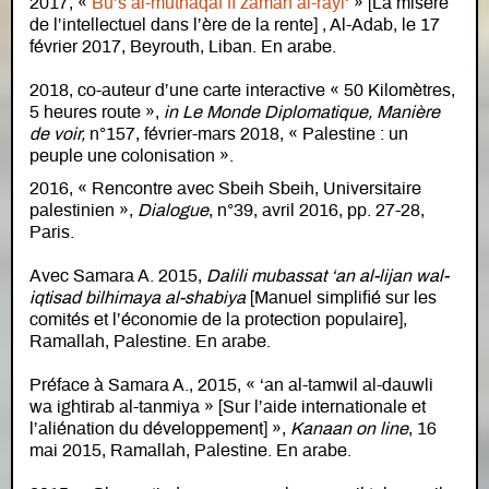
2017, «
Bu’s al-muthaqaf fi zaman al-rayi‘
» [La misère
de l’intellectuel dans l’ère de la rente] , Al-Adab, le 17
février 2017, Beyrouth, Liban. En arabe.
2018, co-auteur d’une carte interactive « 50 Kilomètres,
5 heures route »,
in Le Monde Diplomatique, Manière
de voir,
n°157, février-mars 2018, « Palestine : un
peuple une colonisation ».
2016, « Rencontre avec Sbeih Sbeih, Universitaire
palestinien »,
Dialogue
, n°39, avril 2016, pp. 27-28,
Paris.
Avec Samara A. 2015,
Dalili mubassat ‘an al-lijan wal-
iqtisad bilhimaya al-shabiya
[Manuel simplifié sur les
comités et l’économie de la protection populaire],
Ramallah, Palestine. En arabe.
Préface à Samara A., 2015, « ‘an al-tamwil al-dauwli
wa ightirab al-tanmiya » [Sur l’aide internationale et
l’aliénation du développement] »,
Kanaan
on line
, 16
mai 2015, Ramallah, Palestine. En arabe.