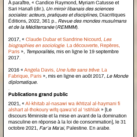
À paraître, « Candice Raymond, Myriam Catusse et
Sari Hanafi (dir.),
Un miroir libanais des sciences
sociales: acteurs, pratiques et disciplines
, Diacritiques
Éditions, 2022, 361 p.,
Revue des mondes musulmans
et de la Méditerranée
(
REMMM
).
2017, «
Claude Dubar et Sandrine Nicourd,
Les
biographies en sociologie
. La découverte, Repères,
Paris
»,
Temporalités
, mis en ligne le 19 septembre
2017.
2016 «
Angela Davis,
Une lutte sans trêve
. La
Fabrique, Paris
», mis en ligne en août 2017,
Le Monde
diplomatique.
.
Publications grand public
2021, «
Al-khitab al-nasawi wa ikhtizal al-haymani fi
alshart al-thokoury wifq qawa’id al ‘istihlak
» [Le
discours féministe et la mise en avant de la domination
masculine en réponse à la loi de consommation], le 31
octobre 2021,
Far’a Ma‘ai
, Palestine. En arabe.