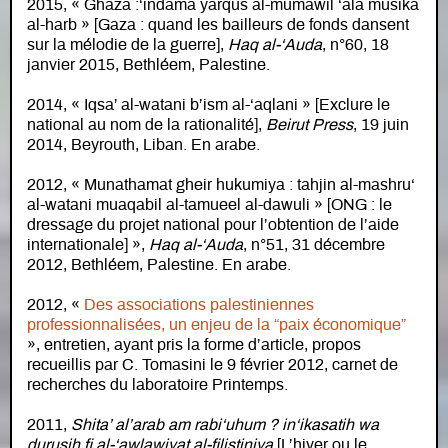
2015, « Ghaza :‘indama yarqus al-mumawil ‘ala musika
al-harb » [Gaza : quand les bailleurs de fonds dansent
sur la mélodie de la guerre],
Haq al-‘Auda
, n°60, 18
janvier 2015, Bethléem, Palestine.
2014, « Iqsa’ al-watani b’ism al-‘aqlani » [Exclure le
national au nom de la rationalité],
Beirut Press
, 19 juin
2014, Beyrouth, Liban. En arabe.
2012, « Munathamat gheir hukumiya : tahjin al-mashru‘
al-watani muaqabil al-tamueel al-dawuli » [ONG : le
dressage du projet national pour l’obtention de l’aide
internationale] »,
Haq al-‘Auda
, n°51, 31 décembre
2012, Bethléem, Palestine. En arabe.
2012, «
Des associations palestiniennes
professionnalisées, un enjeu de la “paix économique”
», entretien, ayant pris la forme d’article, propos
recueillis par C. Tomasini le 9 février 2012, carnet de
recherches du laboratoire Printemps.
2011,
Shita’ al’arab am rabi‘uhum ? in‘ikasatih wa
durusih fi al-‘awlawiyat al-filistiniya
[L’hiver ou le