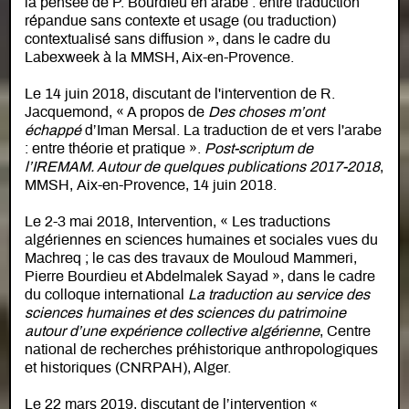
la pensée de P. Bourdieu en arabe : entre traduction
répandue sans contexte et usage (ou traduction)
contextualisé sans diffusion », dans le cadre du
Labexweek à la MMSH, Aix-en-Provence.
Le 14 juin 2018, discutant de l'intervention de R.
Jacquemond, « A propos de
Des choses m’ont
échappé
d’Iman Mersal. La traduction de et vers l'arabe
: entre théorie et pratique ».
Post-scriptum de
l’IREMAM. Autour de quelques publications 2017-2018
,
MMSH, Aix-en-Provence, 14 juin 2018.
Le 2-3 mai 2018, Intervention, « Les traductions
algériennes en sciences humaines et sociales vues du
Machreq ; le cas des travaux de Mouloud Mammeri,
Pierre Bourdieu et Abdelmalek Sayad », dans le cadre
du colloque international
La traduction au service des
sciences humaines et des sciences du patrimoine
autour d’une expérience collective algérienne
, Centre
national de recherches préhistorique anthropologiques
et historiques (CNRPAH), Alger.
Le 22 mars 2019, discutant de l’intervention «