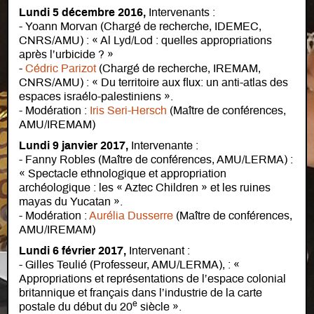
Lundi 5 décembre 2016,
Intervenants :
- Yoann Morvan (Chargé de recherche, IDEMEC,
CNRS/AMU) : « Al Lyd/Lod : quelles appropriations
après l’urbicide ? »
-
Cédric Parizot
(Chargé de recherche, IREMAM,
CNRS/AMU) : « Du territoire aux flux: un anti-atlas des
espaces israélo-palestiniens ».
- Modération :
Iris Seri-Hersch
(Maître de conférences,
AMU/IREMAM)
Lundi 9 janvier 2017,
Intervenante :
- Fanny Robles (Maître de conférences, AMU/LERMA) :
« Spectacle ethnologique et appropriation
archéologique : les « Aztec Children » et les ruines
mayas du Yucatan ».
- Modération :
Aurélia Dusserre
(Maître de conférences,
AMU/IREMAM)
Lundi 6 février 2017,
Intervenant :
- Gilles Teulié (Professeur, AMU/LERMA), : «
Appropriations et représentations de l’espace colonial
britannique et français dans l’industrie de la carte
e
postale du début du 20
siècle ».