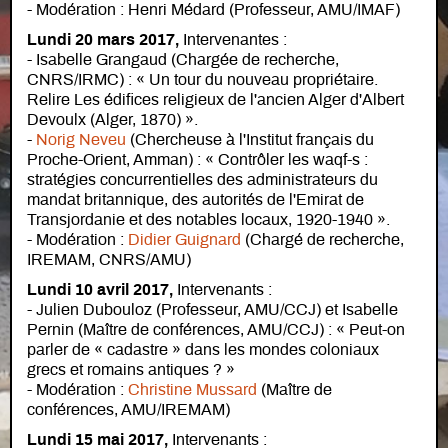
- Modération : Henri Médard (Professeur, AMU/IMAF)
Lundi 20 mars 2017,
Intervenantes :
- Isabelle Grangaud (Chargée de recherche,
CNRS/IRMC) : « Un tour du nouveau propriétaire.
Relire Les édifices religieux de l'ancien Alger d'Albert
Devoulx (Alger, 1870) ».
-
Norig Neveu
(Chercheuse à l'Institut français du
Proche-Orient, Amman) : « Contrôler les waqf-s :
stratégies concurrentielles des administrateurs du
mandat britannique, des autorités de l'Emirat de
Transjordanie et des notables locaux, 1920-1940 ».
- Modération :
Didier Guignard
(Chargé de recherche,
IREMAM, CNRS/AMU)
Lundi 10 avril 2017,
Intervenants :
- Julien Dubouloz (Professeur, AMU/CCJ) et Isabelle
Pernin (Maître de conférences, AMU/CCJ) : « Peut-on
parler de « cadastre » dans les mondes coloniaux
grecs et romains antiques ? »
- Modération :
Christine Mussard
(Maître de
conférences, AMU/IREMAM)
Lundi 15 mai 2017,
Intervenants :