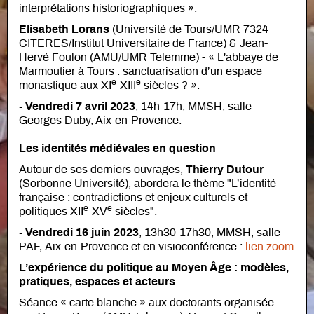
interprétations historiographiques ».
Elisabeth Lorans
(Université de Tours/UMR 7324
CITERES/Institut Universitaire de France) & Jean-
Hervé Foulon (AMU/UMR Telemme) - « L'abbaye de
Marmoutier à Tours : sanctuarisation d’un espace
e
e
monastique aux XI
-XIII
siècles ? ».
- Vendredi 7 avril 2023
, 14h-17h, MMSH, salle
Georges Duby, Aix-en-Provence.
Les identités médiévales en question
Autour de ses derniers ouvrages,
Thierry Dutour
(Sorbonne Université), abordera le thème "L’identité
française : contradictions et enjeux culturels et
e
e
politiques XII
-XV
siècles".
- Vendredi 16 juin 2023
, 13h30-17h30, MMSH, salle
PAF, Aix-en-Provence et en visioconférence :
lien zoom
L’expérience du politique au Moyen Âge : modèles,
pratiques, espaces et acteurs
Séance « carte blanche » aux doctorants organisée