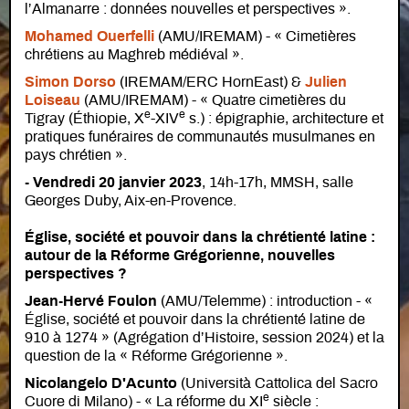
l’Almanarre : données nouvelles et perspectives ».
Mohamed Ouerfelli
(AMU/IREMAM) - « Cimetières
chrétiens au Maghreb médiéval ».
Simon Dorso
(IREMAM/ERC HornEast) &
Julien
Loiseau
(AMU/IREMAM) - « Quatre cimetières du
e
e
Tigray (Éthiopie, X
-XIV
s.) : épigraphie, architecture et
pratiques funéraires de communautés musulmanes en
pays chrétien ».
- Vendredi 20 janvier 2023
, 14h-17h, MMSH, salle
Georges Duby, Aix-en-Provence.
Église, société et pouvoir dans la chrétienté latine :
autour de la Réforme Grégorienne, nouvelles
perspectives ?
Jean-Hervé Foulon
(AMU/Telemme) : introduction - «
Église, société et pouvoir dans la chrétienté latine de
910 à 1274 » (Agrégation d’Histoire, session 2024) et la
question de la « Réforme Grégorienne ».
Nicolangelo D'Acunto
(Università Cattolica del Sacro
e
Cuore di Milano) - « La réforme du XI
siècle :