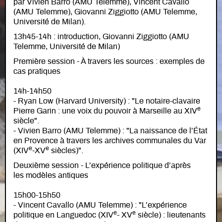
par Vivien Barro (AMU Telemme), Vincent Cavallo
(AMU Telemme), Giovanni Ziggiotto (AMU Telemme,
Université de Milan).
13h45-14h : introduction, Giovanni Ziggiotto (AMU
Telemme, Université de Milan)
Première session - À travers les sources : exemples de
cas pratiques
14h-14h50
- Ryan Low (Harvard University) : "Le notaire-clavaire
e
Pierre Garin : une voix du pouvoir à Marseille au XIV
siècle".
- Vivien Barro (AMU Telemme) : "La naissance de l’État
en Provence à travers les archives communales du Var
e
e
(XIV
-XV
siècles)".
Deuxième session - L’expérience politique d’après
les modèles antiques
15h00-15h50
- Vincent Cavallo (AMU Telemme) : "L’expérience
e
e
politique en Languedoc (XIV
- XV
siècle) : lieutenants