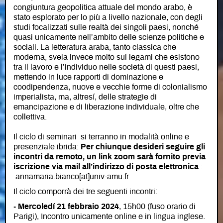
congiuntura geopolitica attuale del mondo arabo, è
stato esplorato per lo più a livello nazionale, con degli
studi focalizzati sulle realtà dei singoli paesi, nonché
quasi unicamente nell’ambito delle scienze politiche e
sociali. La letteratura araba, tanto classica che
moderna, svela invece molto sui legami che esistono
tra il lavoro e l’individuo nelle società di questi paesi,
mettendo in luce rapporti di dominazione e
coodipendenza, nuove e vecchie forme di colonialismo
imperialista, ma, altresí, delle strategie di
emancipazione e di liberazione individuale, oltre che
collettiva.
Il ciclo di seminari si terranno in modalità online e
presenziale ibrida:
Per chiunque desideri seguire gli
incontri da remoto, un link zoom sarà fornito previa
iscrizione via mail all’indirizzo di posta elettronica
:
annamaria.bianco[at]univ-amu.fr
Il ciclo comporrà dei tre seguenti incontri:
- Mercoledí 21 febbraio 2024
, 15h00 (fuso orario di
Parigi), Incontro unicamente online e in lingua inglese.