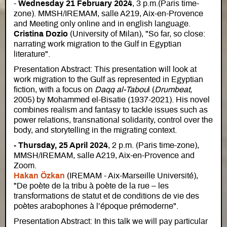
-
Wednesday 21 February 2024
, 3 p.m.(Paris time-
zone). MMSH/IREMAM, salle A219, Aix-en-Provence
and Meeting only online and in english language.
Cristina Dozio
(University of Milan), "So far, so close:
narrating work migration to the Gulf in Egyptian
literature".
Presentation Abstract: This presentation will look at
work migration to the Gulf as represented in Egyptian
fiction, with a focus on
Daqq al-Tabou
l (
Drumbeat
,
2005) by Mohammed el-Bisatie (1937-2021). His novel
combines realism and fantasy to tackle issues such as
power relations, transnational solidarity, control over the
body, and storytelling in the migrating context.
- Thursday, 25 April 2024
, 2 p.m. (Paris time-zone),
MMSH/IREMAM, salle A219, Aix-en-Provence and
Zoom.
Hakan Özkan
(IREMAM - Aix-Marseille Université),
"De poète de la tribu à poète de la rue – les
transformations de statut et de conditions de vie des
poètes arabophones à l’époque prémoderne".
Presentation Abstract: In this talk we will pay particular