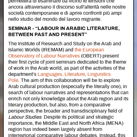
permetterà di esaminare da vicino le tensioni che
ancora attraversano il discorso sull'alterità nelle nostre
società contemporanee e di aprire confronti più ampi
nello studio del mondo del lavoro migrante.
SEMINAR - “LABOUR IN ARABIC LITERATURE,
BETWEEN PAST AND PRESENT”
The Institute of Research and Study on the Arab and
Islamic Worlds (IREMAM) and
the European
Observatory of Labour Narratives
(OBERT) present
their first cycle of joint seminars dedicated to the theme
of work in the Arab world, as part of the activities of the
department’s
Languages, Literature, Linguistics
Pole
. The aim of this collaboration will be to explore
Arab cultural production (especially the literally one), in
search of labour narratives and representations that can
enrich not only knowledge about the Arab region and its
literary production, but also, from a comparative
perspective, the broader and transdisciplinary field of
Labour Studies
. Despite its political and strategic
importance, the Middle East and North Africa (MENA)
region has indeed been largely absent from
interregional comparative labour debates. Instead, this