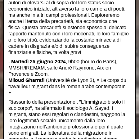
autori di elevarsi al di sopra del loro status socio-
economico iniziale, attraverso la loro carriera di poeti,
ma anche in altri campi professionali. Esploreremo
anche il tema della precarietà, sia economica che
fisica. Questa precarietà si estende spesso al delicato
rapporto mantenuto con i loro mecenati, le loro famiglie
o le loro tribù, evidenziando la costante minaccia di
cadere in disgrazia e/o di subire conseguenze
finanziarie e fisiche, talvolta gravi.
- Martedì 25 giugno 2024
, 9h00 (heure de Paris),
MMSH/IREMAM, salle André Raymond, Aix-en-
Provence e Zoom.
Miloud Gharrafi
(Université de Lyon 3), « Le corps du
travailleur migrant dans le roman arabe contemporain
».
Riassunto della presentazione : "L'immigrato è solo il
suo corpo", ha affermato il sociologo A. Sayad. I
migranti, siano essi regolari o clandestini, traggono la
loro legittimità sociale unicamente dalla loro
integrazione nell'ambiente professionale per il quale
sono emigrati. La letteratura della migrazione in