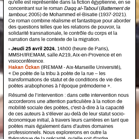
qu'elle est représentée dans la fiction égyptienne, en se
concentrant sur le roman
Daqq al-Taboul
(
Battement de
tambour,
2005) de Mohammed el-Bisatie (1937-2021).
Ce roman combine réalisme et fantastique pour aborder
des questions telles que les relations de pouvoir, la
solidarité transnationale, le contrôle du corps et la
narration dans le contexte de la migration.
- Jeudi 25 avril 2024
, 14h00 (heure de Paris),
MMSH/IREMAM, salle A219, Aix-en-Provence et en
visioconférence.
Hakan Özkan
(IREMAM - Aix-Marseille Université),
« De poète de la tribu à poète de la rue – les
transformations de statut et de conditions de vie des
poètes arabophones à l’époque prémoderne ».
Résumé de l’intervention : dans cette intervention nous
accorderons une attention particulière à la notion de
mobilité sociale des poètes, c'est-à-dire à la capacité
de ces auteurs à s'élever au-delà de leur statut socio-
économique initial, à travers leurs carrières en tant que
poètes mais également dans d'autres domaines
professionnels. Nous explorerons en outre la
thématique de la précarité, qu'elle soit d'ordre