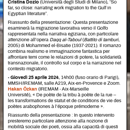
Cristina Dozio
(Università degli Studi di Milano), “So
far, so close: narrating work migration to the Gulf in
Egyptian literature”.
Riassunto della presentazione: Questa presentazione
esaminerà la migrazione lavorativa verso il Golfo
rappresentata nella narrativa egiziana, con particolare
attenzione all’opera
Daqq al-Taboul
(
Battito di tamburi
,
2005) di Mohammed el-Bisatie (1937-2021). Il romanzo
combina realismo e immaginazione fantastica per
affrontare temi come le relazioni di potere, la solidarietà
transnazionale, il controllo sul corpo e la narrazione nel
contesto migratorio.
- Giovedì 25 aprile 2024
, 14h00 (fuso orario di Parigi),
MMSH/IREMAM, salle A219, Aix-en-Provence e Zoom.
Hakan Özkan
(IREMAM - Aix-Marseille
Université), « De poète de la tribu à poète de la rue –
les transformations de statut et de conditions de vie des
poètes arabophones à l’époque prémoderne ».
Riassunto della presentazione : In questo intervento
presteremo particolare attenzione alla nozione di
mobilità sociale dei poeti, ossia alla capacità di questi