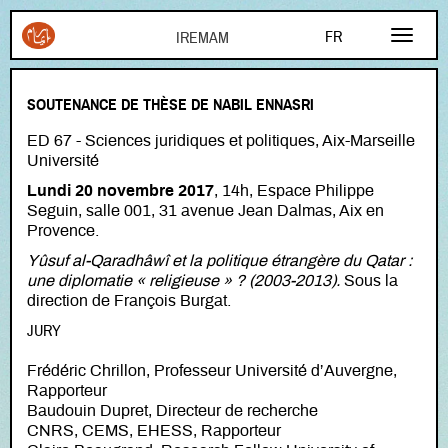
Aller au contenu principal
FR
EN
SOUTENANCE DE THÈSE DE NABIL ENNASRI
AR
ED 67 - Sciences juridiques et politiques, Aix-Marseille
Université
Lundi 20 novembre 2017
, 14h, Espace Philippe
Seguin, salle 001, 31 avenue Jean Dalmas, Aix en
Provence.
Yûsuf al-Qaradhâwî et la politique étrangère du Qatar :
une diplomatie « religieuse » ? (2003-2013).
Sous la
direction de François Burgat.
JURY
Frédéric Chrillon, Professeur Université d’Auvergne,
Rapporteur
Baudouin Dupret, Directeur de recherche
CNRS, CEMS, EHESS, Rapporteur