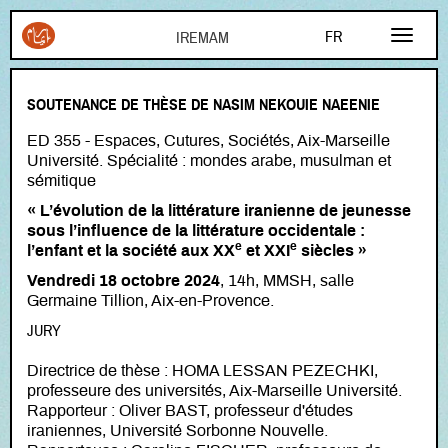
Aller au contenu principal
FR
EN
SOUTENANCE DE THÈSE DE NASIM NEKOUIE NAEENIE
AR
ED 355 - Espaces, Cutures, Sociétés, Aix-Marseille
Université. Spécialité : mondes arabe, musulman et
sémitique
« L’évolution de la littérature iranienne de jeunesse
sous l’influence de la littérature occidentale :
e
e
l’enfant et la société aux XX
et XXI
siècles »
Vendredi 18 octobre 2024
, 14h, MMSH, salle
Germaine Tillion, Aix-en-Provence.
JURY
Directrice de thèse : HOMA LESSAN PEZECHKI,
professeure des universités, Aix-Marseille Université.
Rapporteur : Oliver BAST, professeur d'études
iraniennes, Université Sorbonne Nouvelle.