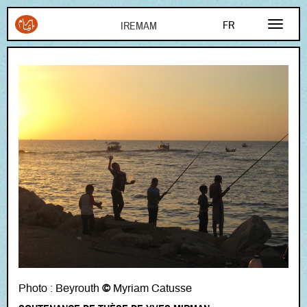
Aller au contenu principal
FR
EN
AR
Photo : Beyrouth
©
Myriam Catusse