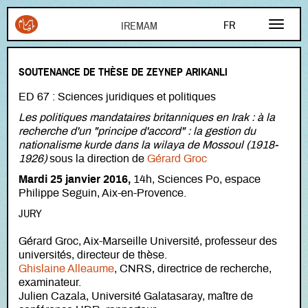
Aller au contenu principal
FR
EN
SOUTENANCE DE THÈSE DE ZEYNEP ARIKANLI
AR
ED 67 : Sciences juridiques et politiques
Les politiques mandataires britanniques en Irak : à la
recherche d'un "principe d'accord" : la gestion du
nationalisme kurde dans la wilaya de Mossoul (1918-
1926)
sous la direction de
Gérard Groc
Mardi 25 janvier 2016,
14h, Sciences Po, espace
Philippe Seguin, Aix-en-Provence.
JURY
Gérard Groc, Aix-Marseille Université, professeur des
universités, directeur de thèse.
Ghislaine Alleaume
, CNRS, directrice de recherche,
examinateur.
Julien Cazala, Université Galatasaray, maître de