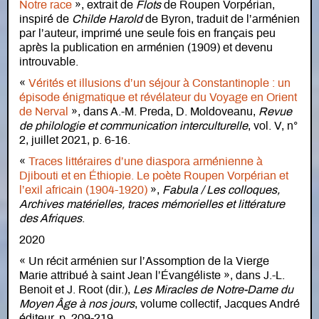
Notre race
», extrait de
Flots
de Roupen Vorpérian,
inspiré de
Childe Harold
de Byron, traduit de l’arménien
par l’auteur, imprimé une seule fois en français peu
après la publication en arménien (1909) et devenu
introuvable.
«
Vérités et illusions d’un séjour à Constantinople : un
épisode énigmatique et révélateur du Voyage en Orient
de Nerval
», dans A.-M. Preda, D. Moldoveanu,
Revue
de philologie et communication interculturelle
, vol. V, n°
2, juillet 2021, p. 6-16.
«
Traces littéraires d’une diaspora arménienne à
Djibouti et en Éthiopie. Le poète Roupen Vorpérian et
l’exil africain (1904-1920)
»,
Fabula / Les colloques,
Archives matérielles, traces mémorielles et littérature
des Afriques
.
2020
« Un récit arménien sur l’Assomption de la Vierge
Marie attribué à saint Jean l’Évangéliste », dans J.-L.
Benoit et J. Root (dir.),
Les Miracles de Notre-Dame du
Moyen Âge à nos jours
, volume collectif, Jacques André
éditeur, p. 209-219.