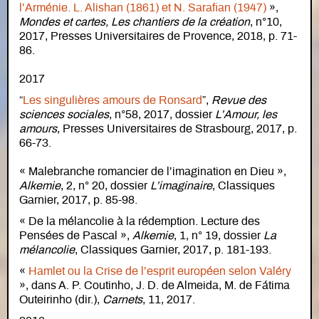
l’Arménie. L. Alishan (1861) et N. Sarafian (1947)
»,
Mondes et cartes, Les chantiers de la création
, n°10,
2017, Presses Universitaires de Provence, 2018, p. 71-
86.
2017
“
Les singulières amours de Ronsard
”,
Revue des
sciences sociales
, n°58, 2017, dossier
L’Amour, les
amours
, Presses Universitaires de Strasbourg, 2017, p.
66-73.
« Malebranche romancier de l’imagination en Dieu »,
Alkemie
, 2, n° 20, dossier
L’imaginaire
, Classiques
Garnier, 2017, p. 85-98.
« De la mélancolie à la rédemption. Lecture des
Pensées de Pascal »,
Alkemie
, 1, n° 19, dossier
La
mélancolie
, Classiques Garnier, 2017, p. 181-193.
«
Hamlet ou la Crise de l’esprit européen selon Valéry
», dans A. P. Coutinho, J. D. de Almeida, M. de Fátima
Outeirinho (dir.),
Carnets
, 11, 2017.