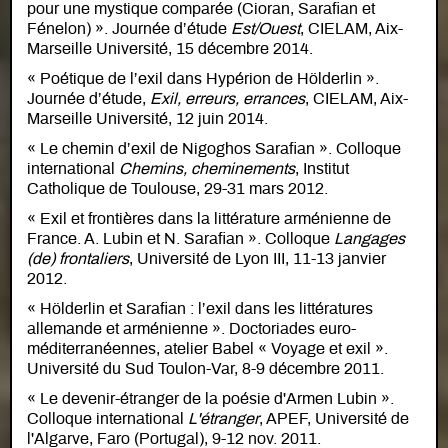
pour une mystique comparée (Cioran, Sarafian et
Fénelon) ». Journée d’étude
Est/Ouest
, CIELAM, Aix-
Marseille Université, 15 décembre 2014.
« Poétique de l’exil dans Hypérion de Hölderlin ».
Journée d’étude,
Exil, erreurs, errances
, CIELAM, Aix-
Marseille Université, 12 juin 2014.
« Le chemin d’exil de Nigoghos Sarafian ». Colloque
international
Chemins, cheminements
, Institut
Catholique de Toulouse, 29-31 mars 2012.
« Exil et frontières dans la littérature arménienne de
France. A. Lubin et N. Sarafian ». Colloque
Langages
(de) frontaliers
, Université de Lyon III, 11-13 janvier
2012.
« Hölderlin et Sarafian : l’exil dans les littératures
allemande et arménienne ». Doctoriades euro-
méditerranéennes, atelier Babel « Voyage et exil ».
Université du Sud Toulon-Var, 8-9 décembre 2011.
« Le devenir-étranger de la poésie d'Armen Lubin ».
Colloque international
L'étranger
, APEF, Université de
l'Algarve, Faro (Portugal), 9-12 nov. 2011.