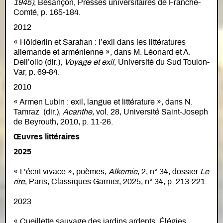
1945)
, Besançon, Presses universitaires de Franche-
Comté, p. 165-184.
2012
« Hölderlin et Sarafian : l’exil dans les littératures
allemande et arménienne », dans M. Léonard et A.
Dell’olio (dir.),
Voyage et exil
, Université du Sud Toulon-
Var, p. 69-84.
2010
« Armen Lubin : exil, langue et littérature », dans N.
Tamraz (dir.),
Acanthe
, vol. 28, Université Saint-Joseph
de Beyrouth, 2010, p. 11-26.
Œuvres littéraires
2025
« L’écrit vivace », poèmes,
Alkemie
, 2, n° 34, dossier
Le
rire
, Paris, Classiques Garnier, 2025, n° 34, p. 213-221.
2023
« Cueillette sauvage des jardins ardents. Élégies