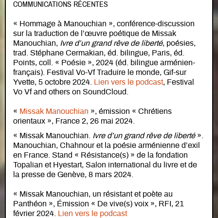
COMMUNICATIONS RÉCENTES
« Hommage à Manouchian », conférence-discussion
sur la traduction de l’œuvre poétique de Missak
Manouchian,
Ivre d’un grand rêve de liberté
, poésies,
trad. Stéphane Cermakian, éd. bilingue, Paris, éd.
Points, coll. « Poésie », 2024 (éd. bilingue arménien-
français). Festival Vo-Vf Traduire le monde, Gif-sur
Yvette, 5 octobre 2024.
Lien vers le podcast
, Festival
Vo Vf and others on SoundCloud.
«
Missak Manouchian
», émission « Chrétiens
orientaux », France 2, 26 mai 2024.
« Missak Manouchian.
Ivre d’un grand rêve de liberté
».
Manouchian, Chahnour et la poésie arménienne d’exil
en France. Stand « Résistance(s) » de la fondation
Topalian et Hyestart, Salon international du livre et de
la presse de Genève, 8 mars 2024.
« Missak Manouchian, un résistant et poète au
Panthéon », Émission « De vive(s) voix », RFI, 21
février 2024.
Lien vers le podcast