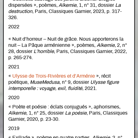
dispersées », poèmes,
Alkemie
, 1, n° 31, dossier
La
destruction
, Paris, Classiques Garnier, 2023, p. 317-
326.
2022
« Nuit d’horreur – Nuit de grâce. Nous apporterons la
nuit – La Pâque arménienne », poèmes,
Alkemie
, 2, n°
28, dossier
L’horrible
, Paris, Classiques Garnier, 2022,
p. 265-274.
2021
«
Ulysse de Trois-Rivières et d’Arménie
», récit
poétique,
MuseMedusa
, n° 9, dossier
Ulysse figure
intemporelle : voyage, exil, fluidité
, 2021.
2020
« Poète et poésie : éclats conjugués », aphorismes,
Alkemie
, 1, n° 25, dossier
La poésie
, Paris, Classiques
Garnier, 2020, p. 23-30.
2019
« Exiliade », poème en quatre parties,
Alkemie
, 2, n°