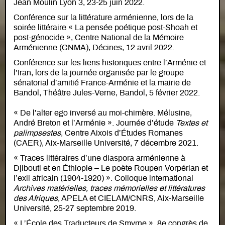
Jean Moulin Lyon 3, 23-25 juin 2022.
Conférence sur la littérature arménienne, lors de la
soirée littéraire « La pensée poétique post-Shoah et
post-génocide », Centre National de la Mémoire
Arménienne (CNMA), Décines, 12 avril 2022.
Conférence sur les liens historiques entre l’Arménie et
l’Iran, lors de la journée organisée par le groupe
sénatorial d’amitié France-Arménie et la mairie de
Bandol, Théâtre Jules-Verne, Bandol, 5 février 2022.
« De l’alter ego inversé au moi-chimère. Mélusine,
André Breton et l’Arménie ». Journée d’étude
Textes et
palimpsestes
, Centre Aixois d’Études Romanes
(CAER), Aix-Marseille Université, 7 décembre 2021.
« Traces littéraires d’une diaspora arménienne à
Djibouti et en Éthiopie – Le poète Roupen Vorpérian et
l’exil africain (1904-1920) ». Colloque international
Archives matérielles, traces mémorielles et littératures
des Afriques
, APELA et CIELAM/CNRS, Aix-Marseille
Université, 25-27 septembre 2019.
« L’École des Traducteurs de Smyrne ». 8e congrès de