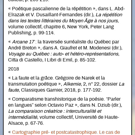
« Poétique pascalienne de la répétition », dans L. Abd-
Elrazak et V. Dusaillant-Fernandes (dir.),
La répétition
dans les textes littéraires du Moyen Âge à nos jours
,
volume collectif, chapitre 6, New York, Peter Lang
Publishing, p. 99-114.
«
Arcane 17
: la traversée surréaliste du Québec par
André Breton », dans A. Giaufret et M. Modenesi (dir.),
Voyage au Québec : auto- et hétéro-représentations
,
Citta di Castello, I Libri di Emil, p. 85-102.
2018
« La faute et la grâce. Grégoire de Narek et la
transmutation poétique »,
Alkemie
, 2, n° 22, dossier
La
faute
, Classiques Garnier, 2018, p. 177-192.
« Comparatisme transhistorique de la poésie. “Parler
en langues” selon Octavio Paz », dans N. Dziub (dir.),
La comparaison créatrice : interculturalité et
intermédialité
, volume collectif, Université de Haute-
Alsace, p. 67-76.
«
Cartographie pré- et postcatastrophique. Le cas de