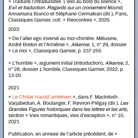
« Traduire l’intraduisible. L’exil au bord du silence »,
Exil et traduction. Regards sur un croisement fécond
,
Annamaria Bianco et Stéphane Cermakian (dir.), Paris,
Classiques Garnier, coll. « Rencontres », 2025.
2022
« De l’alter ego inversé au moi-chimère. Mélusine,
André Breton et l’Arménie »,
Alkemie
, 1, n° 29, dossier
« Le moi », Classiques Garnier, p. 237-255.
« L’horrible », argument initial (Introduction),
Alkemie
, 2,
n° 28, dossier
L’horrible
, Classiques Garnier, 2022, p.
13-20.
2021
«
Le Childe Harold arménien
», dans F. MacIntosh-
Varjabedian, A. Boulanger, F. Reviron-Piégay (dir.),
Les
Grandes Figures historiques dans les lettres et les arts
,
section « Vies romantiques, vies d’exception », n° 10,
2021.
Publication, en annexe de l’article précédent, de «