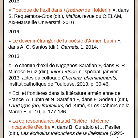
2016
«
Poétique de l’exil dans
Hypérion
de Hölderlin
», dans
S. Requémora-Gros (dir.),
Malice,
revue du CIELAM,
Aix-Marseille Université, 2016.
2014
«
Le devenir-étranger de la poésie d'Armen Lubin
»,
dans A. C. Santos (dir.),
Carnets
, 1, 2014.
2013
« Le chemin d’exil de Nigoghos Sarafian », dans B. R.
Mimoso-Ruiz (dir.),
Inter-Lignes
, n° spécial, janvier
2013, actes du colloque
Chemins, cheminements
,
Institut catholique de Toulouse, 2013, p. 39-46.
« Exil et frontières dans la littérature arménienne de
France. A. Lubin et N. Sarafian », dans F. Godeau (dir.),
Langages (de) frontaliers
, éd. Kimé, « Les Cahiers de la
Marge », n° 10, p. 177-186.
«
La correspondance Artaud-Rivière : (d)écrire
l'incapacité d’écrire
», dans B. Curatolo et J. Peslier
(dir.),
Les écrivains théoriciens de la littérature (1920-