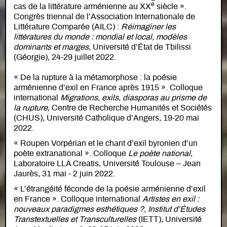
e
cas de la littérature arménienne au XX
siècle ».
Congrès triennal de l’Association Internationale de
Littérature Comparée (AILC) :
Réimaginer les
littératures du monde : mondial et local, modèles
dominants et marges
, Université d’État de Tbilissi
(Géorgie), 24-29 juillet 2022.
« De la rupture à la métamorphose : la poésie
arménienne d’exil en France après 1915 ». Colloque
international
Migrations, exils, diasporas au prisme de
la rupture
, Centre de Recherche Humanités et Sociétés
(CHUS), Université Catholique d’Angers, 19-20 mai
2022.
« Roupen Vorpérian et le chant d’exil byronien d’un
poète extranational ». Colloque
Le poète national
,
Laboratoire LLA Creatis, Université Toulouse – Jean
Jaurès, 31 mai - 2 juin 2022.
« L’étrangéité féconde de la poésie arménienne d’exil
en France ». Colloque international
Artistes en exil :
nouveaux paradigmes esthétiques ?, Institut d’Études
Transtextuelles et Transculturelles
(IETT), Université