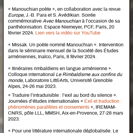
« Manouchian poète », en collaboration avec la revue
Europe
, J.-B. Para et S. Avédikian. Soirée
commémorative
Avec Manouchian
à l’occasion de sa
panthéonisation. Espace Niemeyer, PCF, Paris, 20
février 2024.
Lien vers la vidéo sur YouTube
« Missak. Un poète nommé Manouchian ». Intervention
dans le séminaire mensuel de la Société des Études
arméniennes, Inalco, Paris, 8 février 2024.
« Itinéraires rimbaldiens en langue arménienne ».
Colloque international
Le Rimbaldisme aux confins du
monde
, Laboratoire Litt&Arts, Université Grenoble
Alpes, 24-26 mai 2023.
« Traduire l’intraduisible : l’exil au bord du silence ».
Journées d’études internationales «
Exil et traduction :
phénomènes parallèles et croisements
», IREMAM-
CNRS, pôle LLL, MMSH, Aix-en-Provence, 27-28 mars
2023.
« Pour une littérature internationale déglobalisée. Le