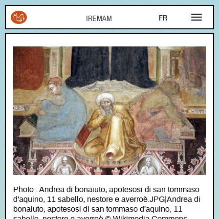
Aller au contenu principal
FR
AR
EN
Photo : Andrea di bonaiuto, apotesosi di san tommaso
d'aquino, 11 sabello, nestore e averroè.JPG|Andrea di
bonaiuto, apotesosi di san tommaso d'aquino, 11
sabello, nestore e averroè © Wikimedia Commons