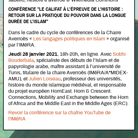
CONFÉRENCE "LE CALIFAT À L’ÉPREUVE DE L’HISTOIRE :
RETOUR SUR LA PRATIQUE DU POUVOIR DANS LA LONGUE
DURÉE DE L’ISLAM"
Dans le cadre du cycle de conférences de la Chaire
Averroès «
Les langages politiques en Islam
» organisé
par l’IMéRA.
Jeudi 28 janvier 2021
, 18h-20h, en ligne. Avec
Sobhi
Bouderbala
, spécialiste des débuts de l’Islam et de
papyrologie arabe, maître assistant à l’université de
Tunis, titulaire de la chaire Averroès (IMéRA/A*MIDEX-
AMU), et
Julien Loiseau
, professeur des universités,
histoire du monde islamique médiéval, et responsable
du projet européen HornEast. Horn & Crescent.
Connections, Mobility and Exchange between the Horn
of Africa and the Middle East in the Middle Ages (ERC).
Revoir la conférence sur la chaîne YouTube de
l'IMéRA