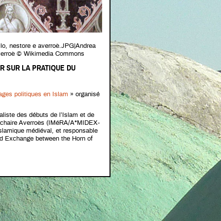
llo, nestore e averroè.JPG|Andrea
e averroè © Wikimedia Commons
UR SUR LA PRATIQUE DU
ages politiques en Islam
» organisé
aliste des débuts de l’Islam et de
e la chaire Averroès (IMéRA/A*MIDEX-
islamique médiéval, et responsable
nd Exchange between the Horn of