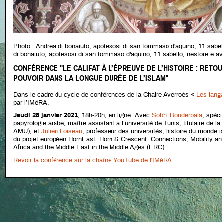
Photo : Andrea di bonaiuto, apotesosi di san tommaso d'aquino, 11 sabe
di bonaiuto, apotesosi di san tommaso d'aquino, 11 sabello, nestore 
CONFÉRENCE "LE CALIFAT À L’ÉPREUVE DE L’HISTOIRE : RETO
POUVOIR DANS LA LONGUE DURÉE DE L’ISLAM"
Dans le cadre du cycle de conférences de la Chaire Averroès «
Les lang
par l’IMéRA.
Jeudi 28 janvier 2021
, 18h-20h, en ligne. Avec
Sobhi Bouderbala
, spéci
papyrologie arabe, maître assistant à l’université de Tunis, titulaire d
AMU), et
Julien Loiseau
, professeur des universités, histoire du monde 
du projet européen HornEast. Horn & Crescent. Connections, Mobility a
Africa and the Middle East in the Middle Ages (ERC).
Revoir la conférence sur la chaîne YouTube de l'IMéRA