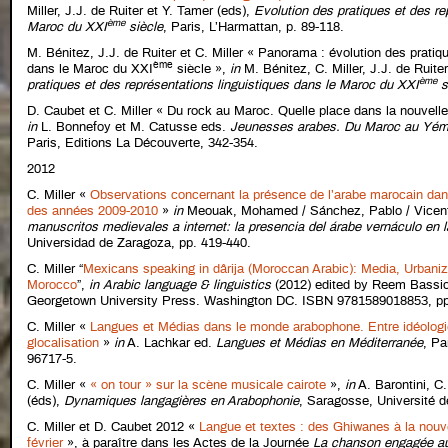
Miller, J.J. de Ruiter et Y. Tamer (eds),
Evolution des pratiques et des re
ème
Maroc du XXI
siècle
, Paris, L’Harmattan, p. 89-118.
M. Bénitez, J.J. de Ruiter et C. Miller « Panorama : évolution des pratiq
ème
dans le Maroc du XXI
siècle »,
in
M. Bénitez, C. Miller, J.J. de Ruite
ème
pratiques et des représentations linguistiques dans le Maroc du XXI
s
D. Caubet et C. Miller « Du rock au Maroc. Quelle place dans la nouvell
in
L. Bonnefoy et M. Catusse eds.
Jeunesses arabes. Du Maroc au Yémen :
Paris, Editions La Découverte, 342-354.
2012
C. Miller «
Observations concernant la présence de l’arabe marocain da
des années 2009-2010
»
in
Meouak, Mohamed / Sánchez, Pablo / Vicent
manuscritos medievales a internet: la presencia del árabe vernáculo en l
Universidad de Zaragoza, pp. 419-440.
C. Miller “
Mexicans speaking in dârija (Moroccan Arabic): Media, Urbani
Morocco
”,
in
Arabic language & linguistics
(2012) edited by Reem Bassi
Georgetown University Press. Washington DC. ISBN 9781589018853, pp
C. Miller «
Langues et Médias dans le monde arabophone. Entre idéologi
glocalisation
»
in
A. Lachkar ed.
Langues et Médias en Méditerranée
, Pa
96717-5.
C. Miller «
« on tour » sur la scène musicale cairote
»,
in
A. Barontini, C.
(éds),
Dynamiques langagières en Arabophonie
, Saragosse, Université d
C. Miller et D. Caubet 2012 «
Langue et textes : des Ghiwanes à la nouve
février
», à paraître dans les Actes de la Journée
La chanson engagée a