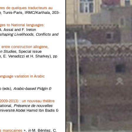
ires de quelques traducteurs au
n
, Tunis-Paris, IRMC/Karthala, 203-
es to National languages:
A. Assal and F. Ireton
shaping Livelihoods, Conflicts and
 entre construction allogène,
n Studies,
Special issue
h, E. Venadizzi et H. Sharkey), pp
 language variation in Arabic
o (eds),
Arabic-based Pidgin &
009-2013) : un nouveau théâtre
ational,
Présence de nouvelles
niversité Abdel Hamid Ibn Badis &
os marocaines
»,
in
M. Bénitez, C.