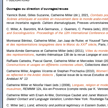
Ouvrages ou direction d’ouvrages/revues
Yannick Butel, Gilles Suzanne, Catherine Miller (dir.), 2021,
Combats pour
Scènes artistiques et sociétés en mouvement dans le monde arabo-méd
revue
Incertains regards. Cahiers dramaturgiques,
Presses universitaire
C. Miller, A. Barontini, M-A Germanos, J. Guerrero, C. Pereira (eds), 20
and Sociolinguistics. Proceedings of the 12th International Conference o
Montserat Bénitez, Catherine Miller, Jan Jaap de Ruiter, et Youssef Tam
e
et des représentations langagières dans le Maroc du XXI
siècle
, Paris,
Marie-Aimée Germanos et Catherine Miller (eds) (2011),
Villes du monde 
des représentations
,
numéro thématique 138 de la revue
Langage et soc
Raffaele Cattedra, Pascal Garret, Catherine Miller et Mercedes Volait (2
Constructions et usages en différents contextes urbain
,
Collections élec
Catherine Miller, Angeles Vicente et Stephan Prochazka (2010),
Women’s
as reflected in the Arabic dialects
,
Special issue de la revue
Estudios de
Andalusí
N° 13
Catherine Miller et Niloofar Haeri (eds.) (2008)
,
Langues, religion et mode
musulman
,
REMMM
124, Aix-en-Provence (compte rendu par K. Verst
Catherine Miller with Enam Al-Wer, Dominique Caubet and Janet Watson
Dialect Contact and Language Variation
, London-New York: Routledge-Tay
C. Miller (ed.),
Land, ethnicity and political legitimacy in Eastern Sudan
,