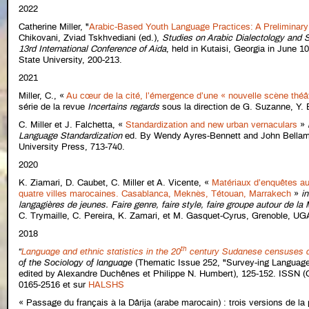
2022
Catherine Miller, "
Arabic-Based Youth Language Practices: A Preliminary 
Chikovani, Zviad Tskhvediani (ed.),
Studies on Arabic Dialectology and S
13rd International Conference of Aida
, held in Kutaisi, Georgia in June 1
State University, 200-213.
2021
Miller, C., «
Au cœur de la cité, l’émergence d’une « nouvelle scène théâ
série de la revue
Incertains regards
sous la direction de G. Suzanne, Y. Bu
C. Miller et J. Falchetta, «
Standardization and new urban vernaculars
»
Language Standardization
ed. By Wendy Ayres-Bennett and John Bellam
University Press, 713-740.
2020
K. Ziamari, D. Caubet, C. Miller et A. Vicente, «
Matériaux d’enquêtes au
quatre villes marocaines. Casablanca, Meknès, Tétouan, Marrakech
»
i
langagières de jeunes. Faire genre, faire style, faire groupe autour de la
C. Trymaille, C. Pereira, K. Zamari, et M. Gasquet-Cyrus, Grenoble, UGA
2018
th
“
Language and ethnic statistics in the 20
century Sudanese censuses 
of the Sociology of language
(Thematic Issue 252, "Survey-ing Language
edited by Alexandre Duchênes et Philippe N. Humbert), 125-152. ISSN (O
0165-2516 et sur
HALSHS
« Passage du français à la Dârija (arabe marocain) : trois versions de la