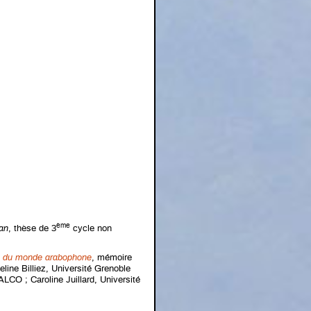
ème
an
, thèse de 3
cycle non
que du monde arabophone
, mémoire
ine Billiez, Université Grenoble
ALCO ; Caroline Juillard, Université