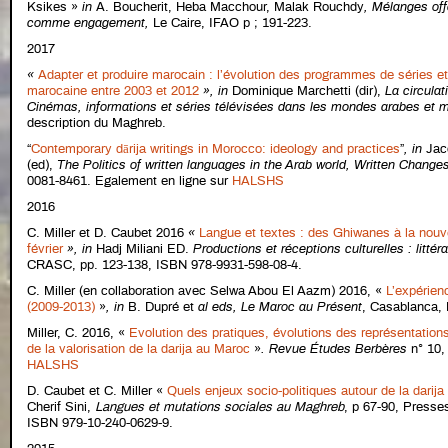
Ksikes »
in
A. Boucherit, Heba Macchour, Malak Rouchdy
,
Mélanges off
comme engagement
,
Le Caire, IFAO p ; 191-223.
2017
«
Adapter et produire marocain : l’évolution des programmes de séries et 
marocaine entre 2003 et 2012
»,
in
Dominique Marchetti (dir),
La circulat
Cinémas, informations et séries télévisées dans les mondes arabes et
description du Maghreb.
“
Contemporary dārija writings in Morocco: ideology and practices
”
,
in
Jac
(ed),
The Politics of written languages in the Arab world, Written Change
0081-8461. Egalement en ligne sur
HALSHS
2016
C. Miller et D. Caubet 2016
«
Langue et textes : des Ghiwanes à la nouve
février
»,
in
Hadj Miliani ED.
Productions et réceptions culturelles : litté
CRASC, pp. 123-138, ISBN 978-9931-598-08-4.
C. Miller (en collaboration avec Selwa Abou El Aazm) 2016,
«
L’expérien
(2009-2013)
»
,
in
B. Dupré et
al eds,
Le Maroc au Présent
, Casablanca, 
Miller, C. 2016, «
Evolution des pratiques, évolutions des représentations 
de la valorisation de la darija au Maroc
»
.
Revue Études Berbères
n° 10,
HALSHS
D. Caubet et C. Miller «
Quels enjeux socio-politiques autour de la darij
Cherif Sini,
Langues et mutations sociales au Maghreb
, p 67-90, Presse
ISBN 979-10-240-0629-9.