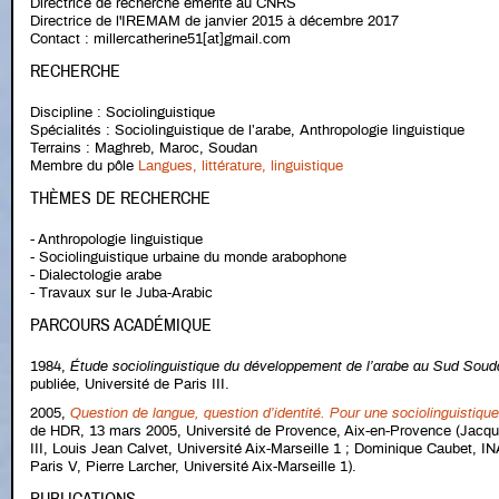
Directrice de recherche émérite au CNRS
Directrice de l'IREMAM de janvier 2015 à décembre 2017
Contact : millercatherine51[at]gmail.com
RECHERCHE
Discipline : Sociolinguistique
Spécialités : Sociolinguistique de l’arabe, Anthropologie linguistique
Terrains : Maghreb, Maroc, Soudan
Membre du pôle
Langues, littérature, linguistique
THÈMES DE RECHERCHE
- Anthropologie linguistique
- Sociolinguistique urbaine du monde arabophone
- Dialectologie arabe
- Travaux sur le Juba-Arabic
PARCOURS ACADÉMIQUE
1984,
Étude sociolinguistique du développement de l’arabe au Sud Soud
publiée, Université de Paris III.
2005,
Question de langue, question d’identité. Pour une sociolinguisti
de HDR, 13 mars 2005, Université de Provence, Aix-en-Provence (Jacquel
III, Louis Jean Calvet, Université Aix-Marseille 1 ; Dominique Caubet, IN
Paris V, Pierre Larcher, Université Aix-Marseille 1).
PUBLICATIONS