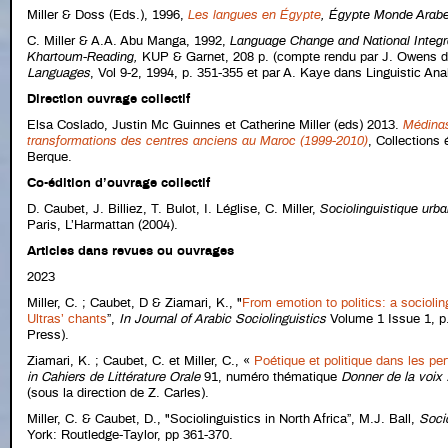
Miller & Doss (Eds.), 1996,
Les langues en Égypte
,
Égypte Monde Arab
C. Miller & A.A. Abu Manga, 1992,
Language Change and National Integra
Khartoum-Reading,
KUP & Garnet, 208 p. (compte rendu par J. Owens 
Languages
, Vol 9-2, 1994, p. 351-355 et par A. Kaye dans Linguistic Ana
Direction ouvrage collectif
Elsa Coslado, Justin Mc Guinnes et Catherine Miller (eds) 2013.
Médinas
transformations des centres anciens au Maroc (1999-2010)
, Collections
Berque.
Co-édition d’ouvrage collectif
D. Caubet, J. Billiez, T. Bulot, I. Léglise, C. Miller,
Sociolinguistique urba
Paris, L’Harmattan (2004).
Articles dans revues ou ouvrages
2023
Miller, C. ; Caubet, D & Ziamari, K., "
From emotion to politics: a socioli
Ultras’ chants
”,
In Journal of Arabic Sociolinguistics
Volume 1 Issue 1, p.
Press).
Ziamari, K. ; Caubet, C. et Miller, C., «
Poétique et politique dans les p
in
Cahiers de Littérature Orale
91, numéro thématique
Donner de la voix 
(sous la direction de Z. Carles).
Miller, C. & Caubet, D., "Sociolinguistics in North Africa”, M.J. Ball,
Soci
York: Routledge-Taylor, pp 361-370.