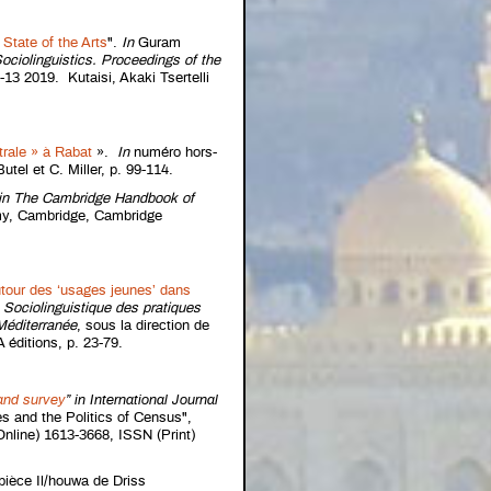
State of the Arts
".
In
Guram
ociolinguistics. Proceedings of the
0-13 2019. Kutaisi, Akaki Tsertelli
trale » à Rabat
».
In
numéro hors-
tel et C. Miller, p. 99-114.
in
The Cambridge Handbook of
y, Cambridge, Cambridge
tour des ‘usages jeunes’ dans
n Sociolinguistique des pratiques
 Méditerranée
, sous la direction de
 éditions, p. 23-79.
and survey
”
in
International Journal
s and the Politics of Census",
nline) 1613-3668, ISSN (Print)
 pièce Il/houwa de Driss