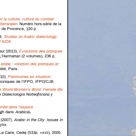
 la culture, culture du combat.
iterranéen
.
Numéro hors-série de la
s de Provence, 120 p.
19,
Studies on Arabic dialectology
f AIDA
.
eur (2013),
Evolutions des pratiques
 L’Harmattan (2 volumes), 236 p.
arabe : variation des pratiques et
iété
, Paris.
010),
Patrimoines en situation.
troniques de l’IFPO, IFPO/CJB.
 World-Women’s Word: Female life
 Dialectología Norteafricana y
rnité dans l’espace
eegh dans
Arabica
)
.
 (2007),
Arabic in the City. Issues in
lor.
 Le Caire, Cedej (533p. +xvii), 2005.