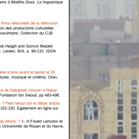
erts à Madiha Doss. La linguistique
films télévisées de la télévision
ion des productions culturelles.
 musulmans
, Collection du CJB
ob Høigilt and Gunvor Mejdell
s
,
Leiden, Brill, p. 90-115. ISSN
lle scène avant et après le 20
ratures, musique et cinéma
, Oran,
ce de Dabateatr citoyen à Rabat
Fondation Ibn Seoud, pp 483-496.
? Petit retour sur le débat autour
 101-120. Egalement en ligne sur
a au Maroc ?
»,
in
Foued Laroussi et
s Universités de Rouen et du Havre,