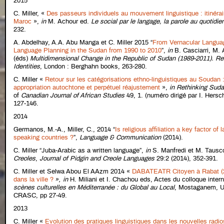
2015
C. Miller, «
Des passeurs individuels au mouvement linguistique : itinéra
Maroc
»,
in
M. Achour ed.
Le social par le langage, la parole au quotidie
232.
A. Abdelhay, A.A. Abu Manga et C. Miller 2015 “
From Vernacular Languag
Language Planning in the Sudan from 1990 to 2010
”,
in
B. Casciarri, M. 
(éds)
Multidimensional Change in the Republic of Sudan (1989-2011). Re
Identities
, London : Berghahn books, 263-280.
C. Miller «
Retour sur les catégorisations ethno-linguistiques au Soudan :
appropriation autochtone et perpétuel réajustement
»,
in Rethinking Suda
of
Canadian Journal of African Studies
49, 1. (numéro dirigé par I. Hersc
127-146.
2014
Germanos, M.-A., Miller, C., 2014 “
Is religious affiliation a key factor of
speaking countries ?
”,
Language & Communication
(2014).
C. Miller “Juba-Arabic as a written language”,
in
S. Manfredi et M. Tausc
Creoles
,
Journal of Pidgin and Creole Languages
29:2 (2014), 352-391.
C. Miller et Selwa Abou El AAzm 2014 «
DABATEATR Citoyen à Rabat (2
dans la ville ?
»,
in
H. Miliani et I. Chachou eds, Actes du colloque intern
scènes culturelles en Méditerranée : du Global au Local
, Mostaganem, U
CRASC, pp 27-49.
2013
C. Miller «
Evolution des pratiques linguistiques dans les nouvelles radi