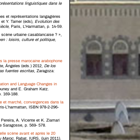
présentations linguistiques dans le
ues et représentations langagières
r et Y. Tamer (eds),
Evolution des
iècle
, Paris, L’Harmattan, p. 14-59.
e scène urbaine casablancaise ? »,
 loisirs, culture et politique
,
ns la presse marocaine arabophone
e, Ángeles (eds.) 2012,
De los
as fuentes escritas
, Zaragoza:
zation and Language Changes in
ouney and E. Graham Katz.
. 169-188.
e et marché, convergences dans la
ris-L’harmattan, ISBN 978-2-296-
 Pereira, A. Vicente et K. Ziamari
e Saragosse, p. 569- 578.
lle scène avant et après le 20
u Maroc
, Rabat, IURS, (juin 2011).