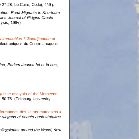
e
27-28, Le Caire, Cedej, 449 p.
tion: Rural Migrants in Khartoum
.
dans
Journal of Pidgins Creole
lysis, 1994).
 immuables ? Gentrification et
 électroniques du Centre Jacques-
ine, Parlers Jeunes Ici et là-bas
,
nguistic analysis of the Moroccan
 50-76 (Edinburg University
erformances des Ultras marocains
»
: slogans et chants contestataires
olinguistics around the World
, New