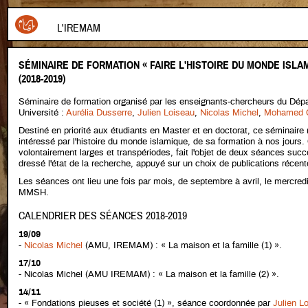
L'IREMAM
SÉMINAIRE DE FORMATION « FAIRE L'HISTOIRE DU MONDE ISLAM
(2018-2019)
Séminaire de formation organisé par les enseignants-chercheurs du Dépar
Université :
Aurélia Dusserre
,
Julien Loiseau
,
Nicolas Michel
,
Mohamed O
Destiné en priorité aux étudiants en Master et en doctorat, ce séminaire 
intéressé par l'histoire du monde islamique, de sa formation à nos jour
volontairement larges et transpériodes, fait l'objet de deux séances suc
dressé l'état de la recherche, appuyé sur un choix de publications récent
Les séances ont lieu une fois par mois, de septembre à avril, le mercred
MMSH.
CALENDRIER DES SÉANCES 2018-2019
19/09
-
Nicolas Michel
(AMU, IREMAM) : « La maison et la famille (1) ».
17/10
- Nicolas Michel (AMU IREMAM) : « La maison et la famille (2) ».
14/11
- « Fondations pieuses et société (1) », séance coordonnée par
Julien L