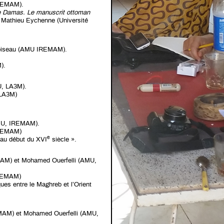
IREMAM).
 Damas. Le manuscrit ottoman
r Mathieu Eychenne (Université
 Loiseau (AMU IREMAM).
).
U, LA3M).
 LA3M)
U, IREMAM).
 IREMAM)
e
x au début du XVI
siècle ».
EMAM) et Mohamed Ouerfelli (AMU,
 IREMAM)
es entre le Maghreb et l’Orient
EMAM) et Mohamed Ouerfelli (AMU,