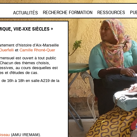
Aller au contenu principal
RECHERCHE FORMATION
RESSOURCES
PU
ACTUALITÉS
IQUE, VIIE-XXE SIÈCLES »
tement d’histoire d’Aix-Marseille
uerfelli
et
Camille Rhoné-Quer
mensuel est ouvert à tout public
s. Chacun des thèmes choisis,
cessives, au cours desquelles est
es et d'études de cas.
i de 16h à 18h en salle A219 de la
oiseau
(AMU IREMAM).