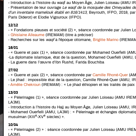
- Introduction à l’histoire du waqf au Moyen Âge, Julien Loiseau (AMU 
- Présentation de leur ouvrage
Le waqf de la mosquée des Omeyades de
d’un inventaire mamelouk établi en 816/1413
, Beyrouth, IFPO, 2018, pa
Paris Diderot) et Elodie Vigouroux (IFPO).
12/12
- « Fondations pieuses et société (2) », séance coordonnée par Julien
-
Ghislaine Alleaume
(IREMAM) (titre à préciser)
- Recherches sur les
waqf
à l'époque ottomane,
Brigitte Marino
(IREMAM
16/01
- « Guerre et paix (1) », séance coordonnée par Mohamed Ouerfelli (AM
-La diplomatie islamique, état de la question, Mohamed Ouerfelli (AMU,
- La guerre dans l’œuvre d’Ibn Rushd, Farida Bouchiba
27/02
- « Guerre et paix (2) », séance coordonnée par
Camille Rhoné-Quer
(AM
- Le jihad : impossible état de la question, Camille Rhoné-Quer (AMU,
-
Amélie Chekroun
(IREMAM) : « Le jihad éthiopien et les traités de pai
13/03
- « Pèlerinages (1) », séance coordonnée par Julien Loiseau (AMU IR
LA3M).
- Introduction à l’histoire du Hajj au Moyen Âge, Julien Loiseau (AMU,
- Mohamed Ouerfelli (AMU, LA3M) : « Pèlerinage et échanges diplomatiqu
e
e
musulman (XIII
-XV
siècles) ».
10/04
- « Pèlerinages (2) » : séance coordonnée par Julien Loiseau (AMU IR
LA3M).