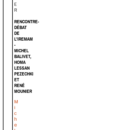
E
R
RENCONTRE-
DÉBAT
DE
L’IREMAM
-
MICHEL
BALIVET,
HOMA
LESSAN
PEZECHKI
ET
RENÉ
MOUNIER
M
i
c
h
e